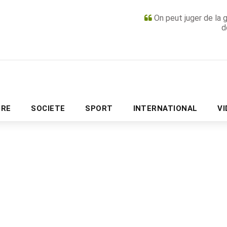
On peut juger de la 
d
PUBLICITÉ
URE
SOCIETE
SPORT
INTERNATIONAL
V