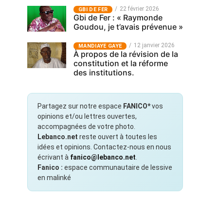
22 février 2026
GBI DE FER
Gbi de Fer : « Raymonde
Goudou, je t’avais prévenue »
12 janvier 2026
MANDIAYE GAYE
À propos de la révision de la
constitution et la réforme
des institutions.
Partagez sur notre espace
FANICO*
vos
opinions et/ou lettres ouvertes,
accompagnées de votre photo.
Lebanco.net
reste ouvert à toutes les
idées et opinions. Contactez-nous en nous
écrivant à
fanico@lebanco.net
.
Fanico :
espace communautaire de lessive
en malinké