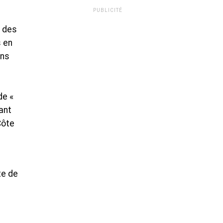
PUBLICITÉ
r des
s en
ans
de «
ant
Côte
te de