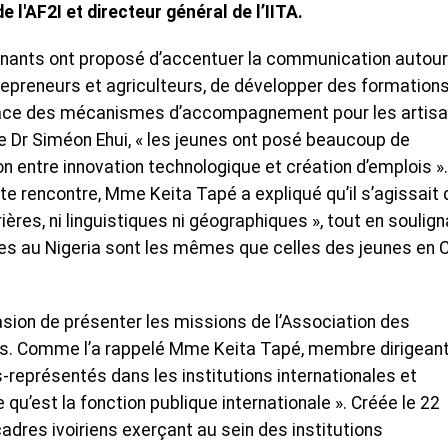
l'AF2I et directeur général de l’IITA.
venants ont proposé d’accentuer la communication autou
repreneurs et agriculteurs, de développer des formation
 place des mécanismes d’accompagnement pour les artis
le Dr Siméon Ehui, « les jeunes ont posé beaucoup de
n entre innovation technologique et création d’emplois ».
tte rencontre, Mme Keita Tapé a expliqué qu’il s’agissait 
ères, ni linguistiques ni géographiques », tout en soulign
unes au Nigeria sont les mêmes que celles des jeunes en 
sion de présenter les missions de l’Association des
ens. Comme l’a rappelé Mme Keita Tapé, membre dirigean
us-représentés dans les institutions internationales et
u’est la fonction publique internationale ». Créée le 22
dres ivoiriens exerçant au sein des institutions