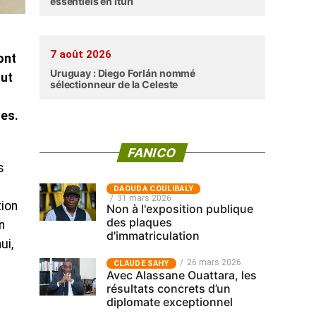
essentiels en Ituri
7 août 2026
ont
Uruguay : Diego Forlán nommé
tut
sélectionneur de la Celeste
nes.
FANICO
s
‎DAOUDA COULIBALY
31 mars 2026
tion
Non à l'exposition publique
des plaques
n
d'immatriculation
ui,
26 mars 2026
CLAUDE SAHY
Avec Alassane Ouattara, les
résultats concrets d’un
diplomate exceptionnel