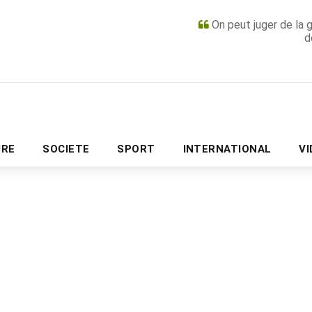
On peut juger de la 
d
PUBLICITÉ
URE
SOCIETE
SPORT
INTERNATIONAL
V