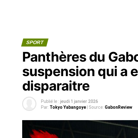
SPORT
Panthères du Gabo
suspension qui a 
disparaitre
Publié le :
jeudi 1 janvier 2026
Par:
Tokyo Yabangoye
| Source:
GabonReview