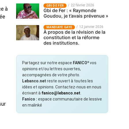
22 février 2026
GBI DE FER
ce à
Gbi de Fer : « Raymonde
Goudou, je t’avais prévenue »
uée
12 janvier 2026
MANDIAYE GAYE
À propos de la révision de la
constitution et la réforme
des institutions.
Partagez sur notre espace
FANICO*
vos
opinions et/ou lettres ouvertes,
accompagnées de votre photo.
Lebanco.net
reste ouvert à toutes les
idées et opinions. Contactez-nous en nous
écrivant à
fanico@lebanco.net
.
Fanico :
espace communautaire de lessive
sur
en malinké