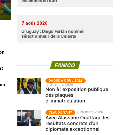
essentiels en Ituri
7 août 2026
Uruguay : Diego Forlán nommé
sélectionneur de la Celeste
ion
s
FANICO
nt
‎DAOUDA COULIBALY
ion
31 mars 2026
Non à l'exposition publique
des plaques
d'immatriculation
26 mars 2026
CLAUDE SAHY
Avec Alassane Ouattara, les
résultats concrets d’un
diplomate exceptionnel