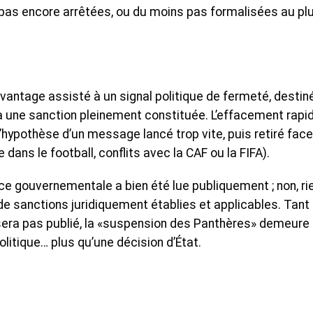
t pas encore arrêtées, ou du moins pas formalisées au pl
davantage assisté à un signal politique de fermeté, destin
u’à une sanction pleinement constituée. L’effacement rapi
’hypothèse d’un message lancé trop vite, puis retiré fac
 dans le football, conflits avec la CAF ou la FIFA).
nce gouvernementale a bien été lue publiquement ; non, ri
de sanctions juridiquement établies et applicables. Tant
 sera pas publié, la «suspension des Panthères» demeure
litique… plus qu’une décision d’État.