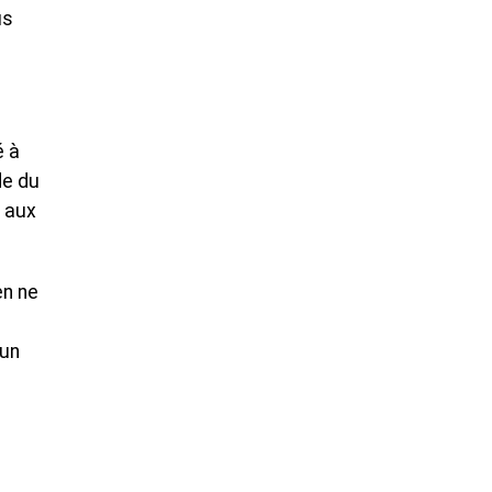
us
é à
de du
e aux
en ne
 un