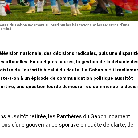
ères du Gabon incarnent aujourd’hui les hésitations et les tensions d’une
abilité.
évision nationale, des décisions radicales, puis une disparit
s officielles. En quelques heures, la gestion de la débâcle de
istre de l’autorité à celui du doute. Le Gabon a-t-il réelleme
iste-t-on à un épisode de communication politique aussitôt
portive, une question lourde demeure : où commence la décis
s aussitôt retirée, les Panthères du Gabon incarnent
nsions d’une gouvernance sportive en quête de clarté, de