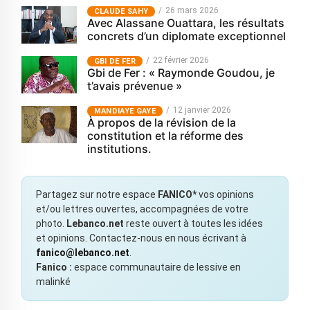
26 mars 2026
CLAUDE SAHY
Avec Alassane Ouattara, les résultats
concrets d’un diplomate exceptionnel
22 février 2026
GBI DE FER
Gbi de Fer : « Raymonde Goudou, je
t’avais prévenue »
12 janvier 2026
MANDIAYE GAYE
À propos de la révision de la
constitution et la réforme des
institutions.
Partagez sur notre espace
FANICO*
vos opinions
et/ou lettres ouvertes, accompagnées de votre
photo.
Lebanco.net
reste ouvert à toutes les idées
et opinions. Contactez-nous en nous écrivant à
fanico@lebanco.net
.
Fanico :
espace communautaire de lessive en
malinké