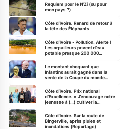
Requiem pour le N’Zi (ou pour
mon pays ?)
Côte d’Ivoire. Renard de retour à
la tête des Éléphants
Côte d’Ivoire - Pollution. Alerte !
Les orpailleurs privent d’eau
potable presque 200 000
habitants autour d’Agboville
Le montant choquant que
Infantino aurait gagné dans la
vente de la Coupe du monde
révélé
Côte d’Ivoire. Prix national
d’Excellence. « J’encourage notre
jeunesse à (…) cultiver la
compétence et l’intégrité »
(Alassane Ouattara
Côte d'Ivoire. Sur la route de
Bingerville, après pluies et
inondations (Reportage)