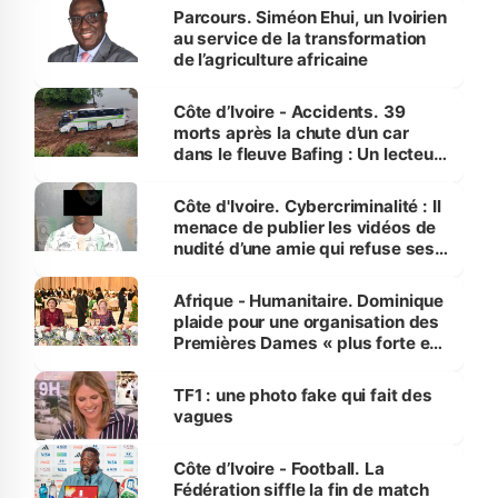
Parcours. Siméon Ehui, un Ivoirien
au service de la transformation
de l’agriculture africaine
Côte d’Ivoire - Accidents. 39
morts après la chute d’un car
dans le fleuve Bafing : Un lecteur
dénonce la légèreté du ministère
des Transports
Côte d'Ivoire. Cybercriminalité : Il
menace de publier les vidéos de
nudité d’une amie qui refuse ses
avances
Afrique - Humanitaire. Dominique
plaide pour une organisation des
Premières Dames « plus forte et
influente, dont l'impact s'affirme
sur la scène internationale »
TF1 : une photo fake qui fait des
vagues
Côte d’Ivoire - Football. La
Fédération siffle la fin de match