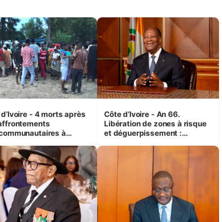
d’Ivoire - 4 morts après
Côte d’Ivoire - An 66.
affrontements
Libération de zones à risque
rcommunautaires à
et déguerpissement :
andji (Alepé) - Notre
Ouattara assure du « strict
espondant au milieu des
respect de l'Etat de droit pour
trés
préserver les vies humaines
»