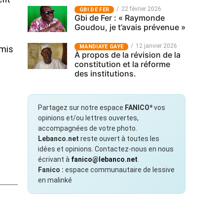
22 février 2026
GBI DE FER
Gbi de Fer : « Raymonde
Goudou, je t’avais prévenue »
12 janvier 2026
MANDIAYE GAYE
 mis
À propos de la révision de la
constitution et la réforme
des institutions.
Partagez sur notre espace
FANICO*
vos
opinions et/ou lettres ouvertes,
accompagnées de votre photo.
Lebanco.net
reste ouvert à toutes les
idées et opinions. Contactez-nous en nous
écrivant à
fanico@lebanco.net
.
Fanico :
espace communautaire de lessive
en malinké