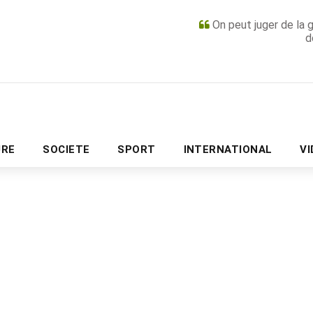
On peut juger de la 
d
PUBLICITÉ
URE
SOCIETE
SPORT
INTERNATIONAL
V