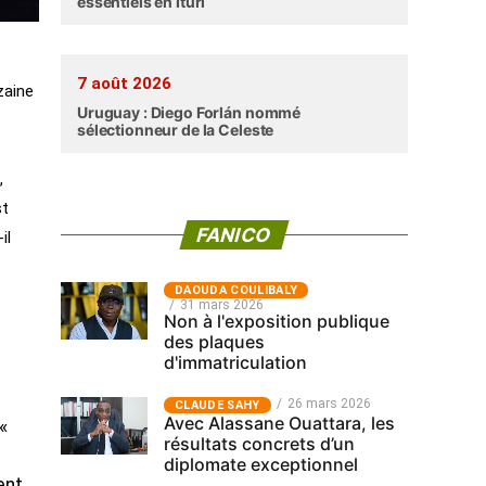
essentiels en Ituri
7 août 2026
zaine
Uruguay : Diego Forlán nommé
sélectionneur de la Celeste
,
st
FANICO
il
‎DAOUDA COULIBALY
31 mars 2026
Non à l'exposition publique
des plaques
d'immatriculation
26 mars 2026
CLAUDE SAHY
Avec Alassane Ouattara, les
«
résultats concrets d’un
diplomate exceptionnel
ent