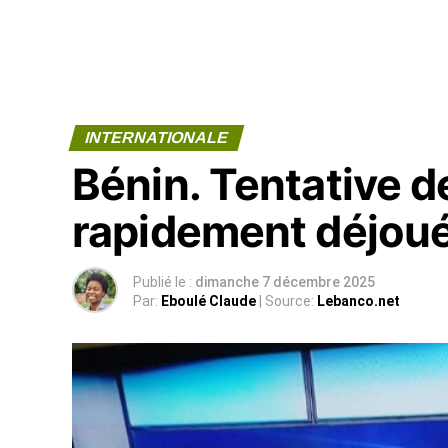
INTERNATIONALE
Bénin. Tentative d
rapidement déjou
Publié le :
dimanche 7 décembre 2025
Par:
Eboulé Claude
| Source:
Lebanco.net