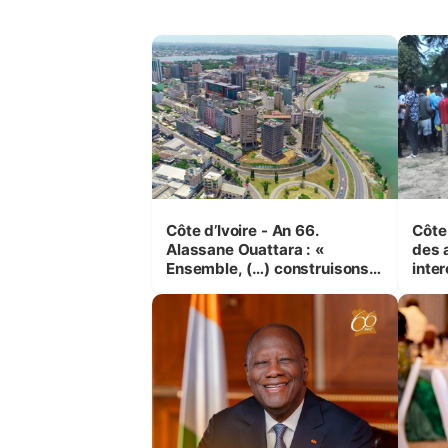
Côte d’Ivoire - An 66.
Côte 
Alassane Ouattara : «
des 
Ensemble, (…) construisons
inte
une grande nation pour nous-
Koss
mêmes et pour les
corr
générations futures »
sinis