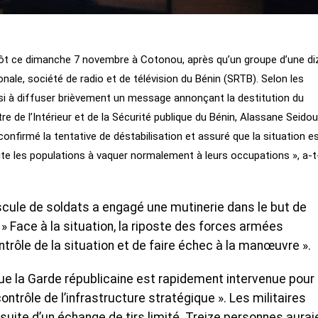
 tôt ce dimanche 7 novembre à Cotonou, après qu’un groupe d’une di
ionale, société de radio et de télévision du Bénin (SRTB). Selon les
si à diffuser brièvement un message annonçant la destitution du
stre de l’Intérieur et de la Sécurité publique du Bénin, Alassane Seidou
confirmé la tentative de déstabilisation et assuré que la situation e
ite les populations à vaquer normalement à leurs occupations », a-t-
scule de soldats a engagé une mutinerie dans le but de
. » Face à la situation, la riposte des forces armées
ntrôle de la situation et de faire échec à la manœuvre ».
ue la Garde républicaine est rapidement intervenue pour 
ontrôle de l’infrastructure stratégique ». Les militaires
 suite d’un échange de tirs limité. Treize personnes aurai