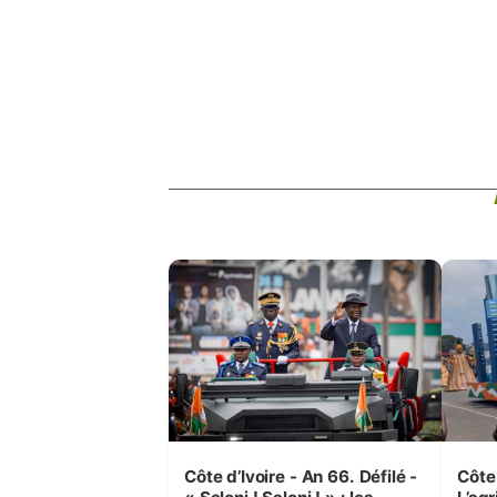
Côte d’Ivoire - An 66. Défilé -
Côte 