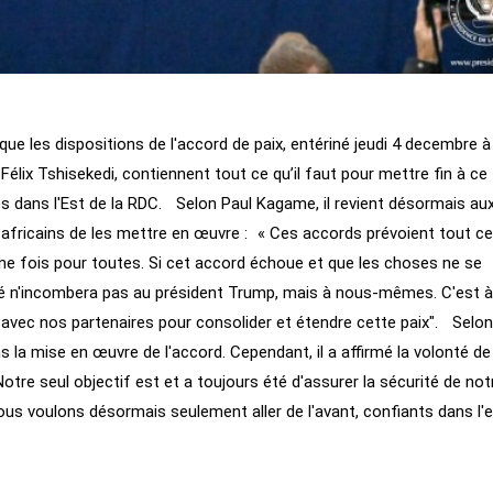
ue les dispositions de l'accord de paix, entériné jeudi 4 decembre à
ix Tshisekedi, contiennent tout ce qu’il faut pour mettre fin à ce
ies dans l'Est de la RDC. Selon Paul Kagame, il revient désormais au
 africains de les mettre en œuvre : « Ces accords prévoient tout ce
une fois pour toutes. Si cet accord échoue et que les choses ne se
té n'incombera pas au président Trump, mais à nous-mêmes. C'est à
r avec nos partenaires pour consolider et étendre cette paix". Selon lu
s la mise en œuvre de l'accord. Cependant, il a affirmé la volonté d
tre seul objectif est et a toujours été d'assurer la sécurité de not
ous voulons désormais seulement aller de l'avant, confiants dans l'e