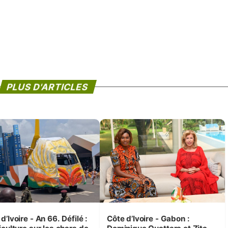
PLUS D'ARTICLES
d’Ivoire - An 66. Défilé :
Côte d’Ivoire - Gabon :