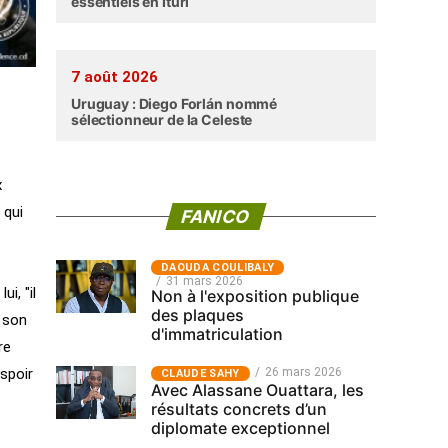
essentiels en Ituri
7 août 2026
Uruguay : Diego Forlán nommé
sélectionneur de la Celeste
x
 qui
FANICO
‎DAOUDA COULIBALY
31 mars 2026
i, "il
Non à l'exposition publique
des plaques
e son
d'immatriculation
re
26 mars 2026
spoir
CLAUDE SAHY
Avec Alassane Ouattara, les
résultats concrets d’un
diplomate exceptionnel