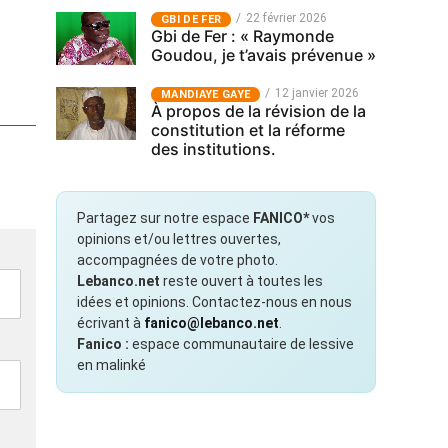
22 février 2026
GBI DE FER
Gbi de Fer : « Raymonde
Goudou, je t’avais prévenue »
12 janvier 2026
MANDIAYE GAYE
À propos de la révision de la
constitution et la réforme
des institutions.
Partagez sur notre espace
FANICO*
vos
opinions et/ou lettres ouvertes,
accompagnées de votre photo.
Lebanco.net
reste ouvert à toutes les
idées et opinions. Contactez-nous en nous
écrivant à
fanico@lebanco.net
.
Fanico :
espace communautaire de lessive
en malinké