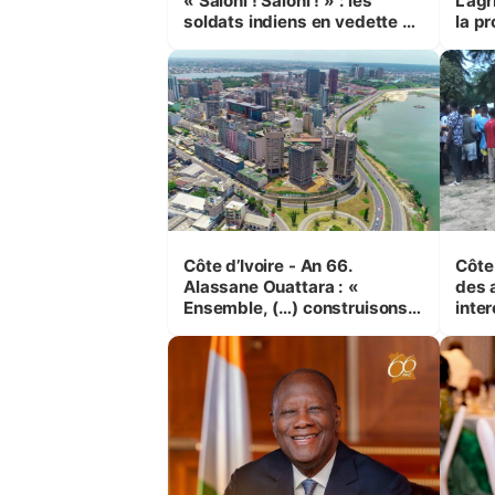
« Saloni ! Saloni ! » : les
L’agr
soldats indiens en vedette à
la pr
Yop’ City
Côte d’Ivoire - An 66.
Côte 
Alassane Ouattara : «
des 
Ensemble, (…) construisons
inte
une grande nation pour nous-
Koss
mêmes et pour les
corr
générations futures »
sinis