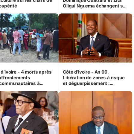
iculture sur les chars de
Dominique Ouattara et Zita
ospérité
Oligui Nguema échangent sur
leurs initiatives en faveur des
femmes et des enfants
d’Ivoire - 4 morts après
Côte d’Ivoire - An 66.
affrontements
Libération de zones à risque
rcommunautaires à
et déguerpissement :
andji (Alepé) - Notre
Ouattara assure du « strict
espondant au milieu des
respect de l'Etat de droit pour
trés
préserver les vies humaines
»