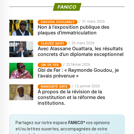
FANICO
31 mars 2026
‎DAOUDA COULIBALY
Non à l'exposition publique des
plaques d'immatriculation
26 mars 2026
CLAUDE SAHY
Avec Alassane Ouattara, les résultats
concrets d’un diplomate exceptionnel
22 février 2026
GBI DE FER
Gbi de Fer : « Raymonde Goudou, je
t’avais prévenue »
12 janvier 2026
MANDIAYE GAYE
À propos de la révision de la
constitution et la réforme des
institutions.
Partagez sur notre espace
FANICO*
vos opinions
et/ou lettres ouvertes, accompagnées de votre