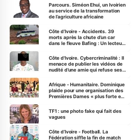
Parcours. Siméon Ehui, un Ivoirien
au service de la transformation
de l’agriculture africaine
Côte d’Ivoire - Accidents. 39
morts après la chute d’un car
dans le fleuve Bafing : Un lecteur
dénonce la légèreté du ministère
des Transports
Côte d'Ivoire. Cybercriminalité : Il
menace de publier les vidéos de
nudité d’une amie qui refuse ses
avances
Afrique - Humanitaire. Dominique
plaide pour une organisation des
Premières Dames « plus forte et
influente, dont l'impact s'affirme
sur la scène internationale »
TF1 : une photo fake qui fait des
vagues
Côte d’Ivoire - Football. La
Fédération siffle la fin de match