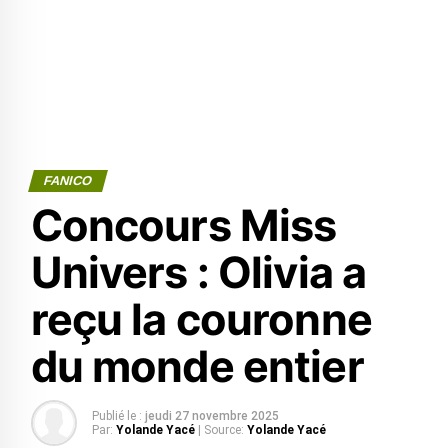
FANICO
Concours Miss
Univers : Olivia a
reçu la couronne
du monde entier
Publié le :
jeudi 27 novembre 2025
Par:
Yolande Yacé
| Source:
Yolande Yacé