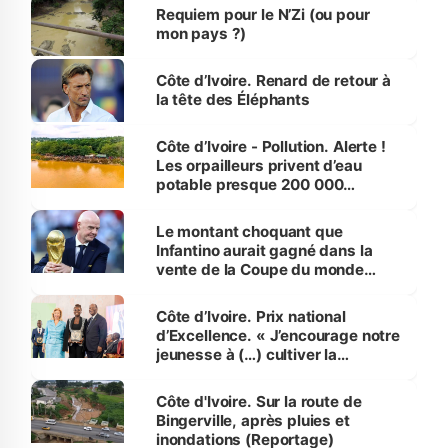
Requiem pour le N’Zi (ou pour
mon pays ?)
Côte d’Ivoire. Renard de retour à
la tête des Éléphants
Côte d’Ivoire - Pollution. Alerte !
Les orpailleurs privent d’eau
potable presque 200 000
habitants autour d’Agboville
Le montant choquant que
Infantino aurait gagné dans la
vente de la Coupe du monde
révélé
Côte d’Ivoire. Prix national
d’Excellence. « J’encourage notre
jeunesse à (…) cultiver la
compétence et l’intégrité »
(Alassane Ouattara
Côte d'Ivoire. Sur la route de
Bingerville, après pluies et
inondations (Reportage)