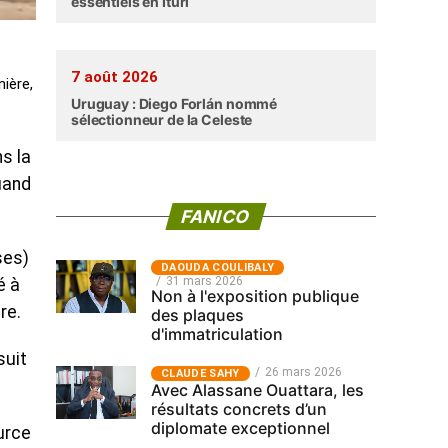
essentiels en Ituri
7 août 2026
ière,
Uruguay : Diego Forlán nommé
sélectionneur de la Celeste
s la
uand
FANICO
ses)
‎DAOUDA COULIBALY
31 mars 2026
é à
Non à l'exposition publique
re.
des plaques
d'immatriculation
suit
26 mars 2026
CLAUDE SAHY
Avec Alassane Ouattara, les
résultats concrets d’un
diplomate exceptionnel
ource