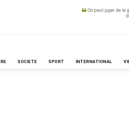
On peut juger de la 
d
PUBLICITÉ
URE
SOCIETE
SPORT
INTERNATIONAL
V