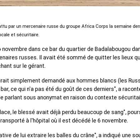
attu par un mercenaire russe du groupe Africa Corps la semaine dern
ocale et sécuritaire.
 6 novembre dans ce bar du quartier de Badalabougou dan
aires russes. Il avait été sommé de quitter les lieux q
chant sur le gérant.
 aurait simplement demandé aux hommes blancs (les Rus
e bar, ce qui n'a pas été du goût de ces derniers", a racont
le parlant sous anonymat en raison du contexte sécuritai
lace, le blessé avait déjà perdu beaucoup de sang", pour
ransporté à l'hôpital où il est décédé le 6 novembre.
ative de lui extraire les balles du crâne", a indiqué une s