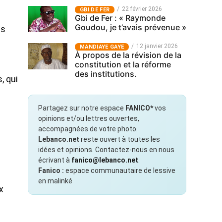
22 février 2026
GBI DE FER
Gbi de Fer : « Raymonde
Goudou, je t’avais prévenue »
ns
12 janvier 2026
MANDIAYE GAYE
À propos de la révision de la
constitution et la réforme
des institutions.
, qui
Partagez sur notre espace
FANICO*
vos
opinions et/ou lettres ouvertes,
accompagnées de votre photo.
Lebanco.net
reste ouvert à toutes les
idées et opinions. Contactez-nous en nous
écrivant à
fanico@lebanco.net
.
Fanico :
espace communautaire de lessive
en malinké
x