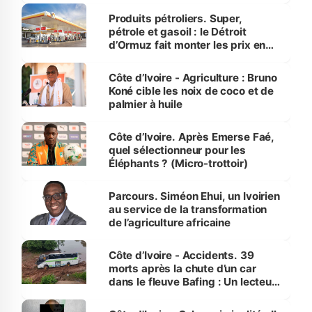
menacées
Produits pétroliers. Super,
pétrole et gasoil : le Détroit
d’Ormuz fait monter les prix en
Côte d’Ivoire
Côte d’Ivoire - Agriculture : Bruno
Koné cible les noix de coco et de
palmier à huile
Côte d’Ivoire. Après Emerse Faé,
quel sélectionneur pour les
Éléphants ? (Micro-trottoir)
Parcours. Siméon Ehui, un Ivoirien
au service de la transformation
de l’agriculture africaine
Côte d’Ivoire - Accidents. 39
morts après la chute d’un car
dans le fleuve Bafing : Un lecteur
dénonce la légèreté du ministère
des Transports