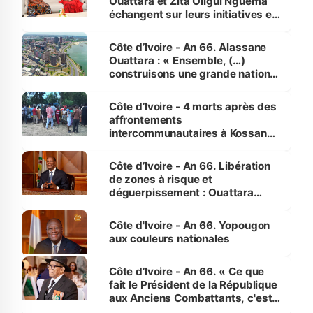
Ouattara et Zita Oligui Nguema
échangent sur leurs initiatives en
faveur des femmes et des
enfants
Côte d’Ivoire - An 66. Alassane
Ouattara : « Ensemble, (…)
construisons une grande nation
pour nous-mêmes et pour les
générations futures »
Côte d’Ivoire - 4 morts après des
affrontements
intercommunautaires à Kossandji
(Alepé) - Notre correspondant au
milieu des sinistrés
Côte d’Ivoire - An 66. Libération
de zones à risque et
déguerpissement : Ouattara
assure du « strict respect de
l'Etat de droit pour préserver les
Côte d'Ivoire - An 66. Yopougon
vies humaines »
aux couleurs nationales
Côte d’Ivoire - An 66. « Ce que
fait le Président de la République
aux Anciens Combattants, c'est
inédit » (Cne Yassoungo Koné ®)