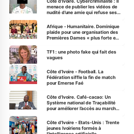
Côte d'Ivoire. Cybercriminalité : Il
menace de publier les vidéos de
nudité d’une amie qui refuse ses
avances
Afrique - Humanitaire. Dominique
plaide pour une organisation des
Premières Dames « plus forte et
influente, dont l'impact s'affirme
sur la scène internationale »
TF1 : une photo fake qui fait des
vagues
Côte d’Ivoire - Football. La
Fédération siffle la fin de match
pour Emerse Faé
Côte d’Ivoire. Café-cacao: Un
Système national de Traçabilité
pour améliorer l’accès au marché
international
Côte d'Ivoire - Etats-Unis : Trente
jeunes Ivoiriens formés à
l'intelligence artificielle