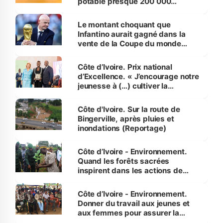
potable presque 200 000
habitants autour d’Agboville
Le montant choquant que
Infantino aurait gagné dans la
vente de la Coupe du monde
révélé
Côte d’Ivoire. Prix national
d’Excellence. « J’encourage notre
jeunesse à (…) cultiver la
compétence et l’intégrité »
(Alassane Ouattara
Côte d'Ivoire. Sur la route de
Bingerville, après pluies et
inondations (Reportage)
Côte d’Ivoire - Environnement.
Quand les forêts sacrées
inspirent dans les actions de
reboisement
Côte d’Ivoire - Environnement.
Donner du travail aux jeunes et
aux femmes pour assurer la
protection des espèces