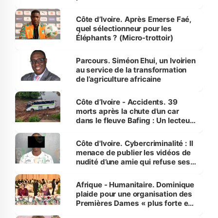
Côte d’Ivoire. Après Emerse Faé,
quel sélectionneur pour les
Éléphants ? (Micro-trottoir)
Parcours. Siméon Ehui, un Ivoirien
au service de la transformation
de l’agriculture africaine
Côte d’Ivoire - Accidents. 39
morts après la chute d’un car
dans le fleuve Bafing : Un lecteur
dénonce la légèreté du ministère
des Transports
Côte d'Ivoire. Cybercriminalité : Il
menace de publier les vidéos de
nudité d’une amie qui refuse ses
avances
Afrique - Humanitaire. Dominique
plaide pour une organisation des
Premières Dames « plus forte et
influente, dont l'impact s'affirme