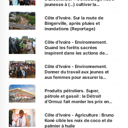
jeunesse à (…) cultiver la
compétence et l’intégrité »
(Alassane Ouattara
Côte d'Ivoire. Sur la route de
Bingerville, après pluies et
inondations (Reportage)
Côte d’Ivoire - Environnement.
Quand les forêts sacrées
inspirent dans les actions de
reboisement
Côte d’Ivoire - Environnement.
Donner du travail aux jeunes et
aux femmes pour assurer la
protection des espèces
menacées
Produits pétroliers. Super,
pétrole et gasoil : le Détroit
d’Ormuz fait monter les prix en
Côte d’Ivoire
Côte d’Ivoire - Agriculture : Bruno
Koné cible les noix de coco et de
palmier à huile