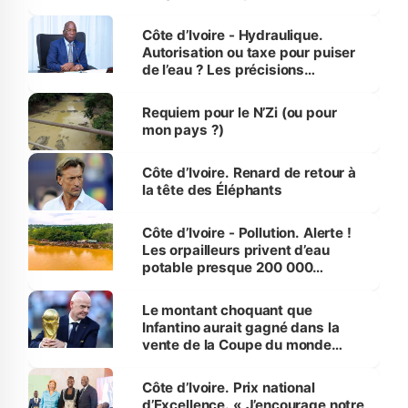
millions de jeunes
Côte d’Ivoire - Hydraulique.
Autorisation ou taxe pour puiser
de l’eau ? Les précisions
d’Assahoré
Requiem pour le N’Zi (ou pour
mon pays ?)
Côte d’Ivoire. Renard de retour à
la tête des Éléphants
Côte d’Ivoire - Pollution. Alerte !
Les orpailleurs privent d’eau
potable presque 200 000
habitants autour d’Agboville
Le montant choquant que
Infantino aurait gagné dans la
vente de la Coupe du monde
révélé
Côte d’Ivoire. Prix national
d’Excellence. « J’encourage notre