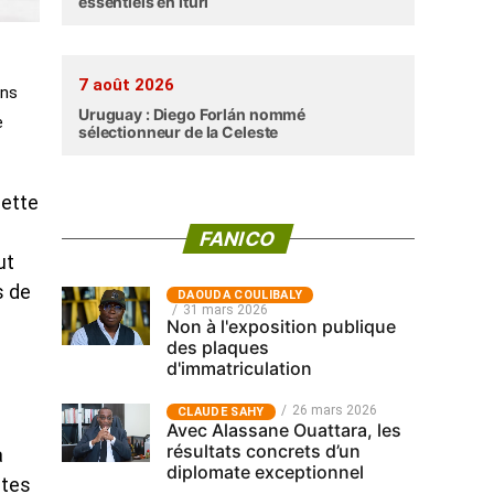
essentiels en Ituri
7 août 2026
ens
Uruguay : Diego Forlán nommé
e
sélectionneur de la Celeste
cette
FANICO
ut
s de
‎DAOUDA COULIBALY
31 mars 2026
Non à l'exposition publique
des plaques
d'immatriculation
26 mars 2026
CLAUDE SAHY
Avec Alassane Ouattara, les
résultats concrets d’un
a
diplomate exceptionnel
ntes