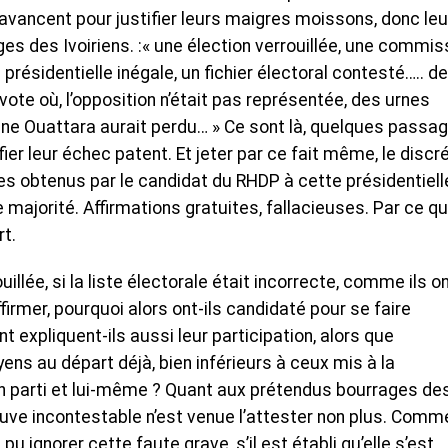
s avancent pour justifier leurs maigres moissons, donc le
s des Ivoiriens. :« une élection verrouillée, une commis
 présidentielle inégale, un fichier électoral contesté….. d
te où, l’opposition n’était pas représentée, des urnes
ne Ouattara aurait perdu… » Ce sont là, quelques passa
fier leur échec patent. Et jeter par ce fait même, le discr
es obtenus par le candidat du RHDP à cette présidentiell
 majorité. Affirmations gratuites, fallacieuses. Par ce q
rt.
uillée, si la liste électorale était incorrecte, comme ils o
ffirmer, pourquoi alors ont-ils candidaté pour se faire
 expliquent-ils aussi leur participation, alors que
ens au départ déjà, bien inférieurs à ceux mis à la
son parti et lui-même ? Quant aux prétendus bourrages de
euve incontestable n’est venue l’attester non plus. Comm
u ignorer cette faute grave, s’il est établi qu’elle s’est