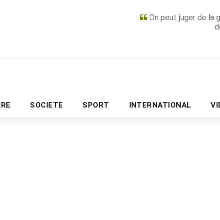
On peut juger de la 
d
PUBLICITÉ
URE
SOCIETE
SPORT
INTERNATIONAL
V