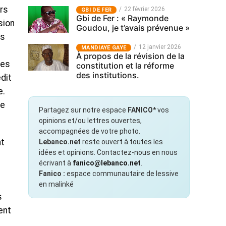
urs
22 février 2026
GBI DE FER
Gbi de Fer : « Raymonde
sion
Goudou, je t’avais prévenue »
es
12 janvier 2026
MANDIAYE GAYE
À propos de la révision de la
ges
constitution et la réforme
des institutions.
édit
e.
ue
Partagez sur notre espace
FANICO*
vos
opinions et/ou lettres ouvertes,
accompagnées de votre photo.
nt
Lebanco.net
reste ouvert à toutes les
idées et opinions. Contactez-nous en nous
écrivant à
fanico@lebanco.net
.
Fanico :
espace communautaire de lessive
en malinké
s
ent