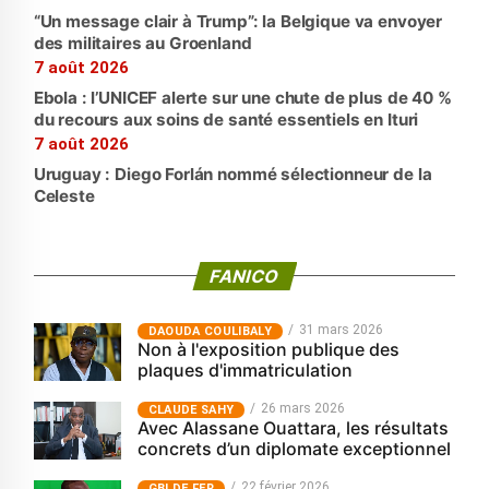
“Un message clair à Trump”: la Belgique va envoyer
des militaires au Groenland
7 août 2026
Ebola : l’UNICEF alerte sur une chute de plus de 40 %
du recours aux soins de santé essentiels en Ituri
7 août 2026
Uruguay : Diego Forlán nommé sélectionneur de la
Celeste
FANICO
31 mars 2026
‎DAOUDA COULIBALY
Non à l'exposition publique des
plaques d'immatriculation
26 mars 2026
CLAUDE SAHY
Avec Alassane Ouattara, les résultats
concrets d’un diplomate exceptionnel
22 février 2026
GBI DE FER