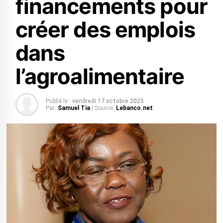
financements pour
créer des emplois
dans
l’agroalimentaire
Publié le :
vendredi 17 octobre 2025
Par:
Samuel Tia
| Source:
Lebanco.net