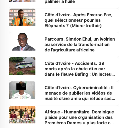
palmier à huile
Côte d’Ivoire. Après Emerse Faé,
quel sélectionneur pour les
Éléphants ? (Micro-trottoir)
Parcours. Siméon Ehui, un Ivoirien
au service de la transformation
de l’agriculture africaine
Côte d’Ivoire - Accidents. 39
morts après la chute d’un car
dans le fleuve Bafing : Un lecteur
dénonce la légèreté du ministère
des Transports
Côte d'Ivoire. Cybercriminalité : Il
menace de publier les vidéos de
nudité d’une amie qui refuse ses
avances
Afrique - Humanitaire. Dominique
plaide pour une organisation des
Premières Dames « plus forte et