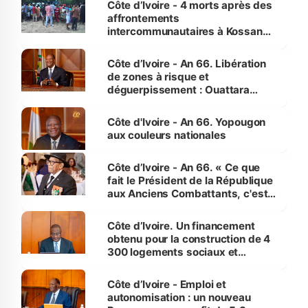
Côte d’Ivoire - 4 morts après des
affrontements
intercommunautaires à Kossandji
(Alepé) - Notre correspondant au
milieu des sinistrés
Côte d’Ivoire - An 66. Libération
de zones à risque et
déguerpissement : Ouattara
assure du « strict respect de
l'Etat de droit pour préserver les
Côte d'Ivoire - An 66. Yopougon
vies humaines »
aux couleurs nationales
Côte d’Ivoire - An 66. « Ce que
fait le Président de la République
aux Anciens Combattants, c'est
inédit » (Cne Yassoungo Koné ®)
Côte d’Ivoire. Un financement
obtenu pour la construction de 4
300 logements sociaux et
économiques à Abidjan, Bouaké
et Yamoussoukro
Côte d’Ivoire - Emploi et
autonomisation : un nouveau