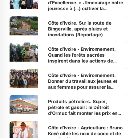
d’Excellence. « J’encourage notre
jeunesse à (…) cultiver la
compétence et l’intégrité »
(Alassane Ouattara
Côte d'Ivoire. Sur la route de
Bingerville, après pluies et
inondations (Reportage)
Côte d’Ivoire - Environnement.
Quand les forêts sacrées
inspirent dans les actions de
reboisement
Côte d’Ivoire - Environnement.
Donner du travail aux jeunes et
aux femmes pour assurer la
protection des espèces
menacées
Produits pétroliers. Super,
pétrole et gasoil : le Détroit
d’Ormuz fait monter les prix en
Côte d’Ivoire
Côte d’Ivoire - Agriculture : Bruno
Koné cible les noix de coco et de