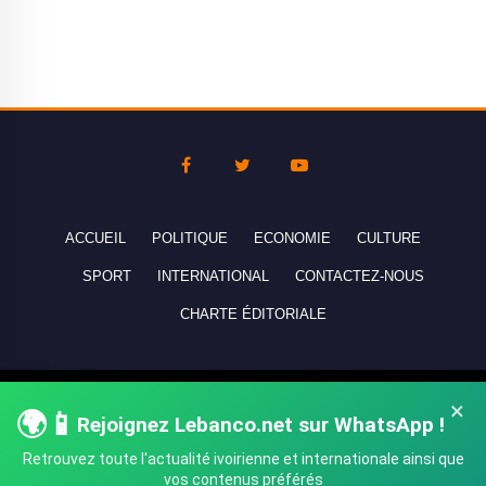
ACCUEIL
POLITIQUE
ECONOMIE
CULTURE
SPORT
INTERNATIONAL
CONTACTEZ-NOUS
CHARTE ÉDITORIALE
Copyright © 2010-2026 lebanco.net - Tous droits de reproduction
×
🌍📱
réservés - All rights reserved.
Rejoignez Lebanco.net sur WhatsApp !
Retrouvez toute l'actualité ivoirienne et internationale ainsi que
vos contenus préférés