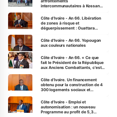
affrontements
intercommunautaires à Kossandji
(Alepé) - Notre correspondant au
milieu des sinistrés
Côte d’Ivoire - An 66. Libération
de zones à risque et
déguerpissement : Ouattara
assure du « strict respect de
l'Etat de droit pour préserver les
Côte d'Ivoire - An 66. Yopougon
vies humaines »
aux couleurs nationales
Côte d’Ivoire - An 66. « Ce que
fait le Président de la République
aux Anciens Combattants, c'est
inédit » (Cne Yassoungo Koné ®)
Côte d’Ivoire. Un financement
obtenu pour la construction de 4
300 logements sociaux et
économiques à Abidjan, Bouaké
et Yamoussoukro
Côte d’Ivoire - Emploi et
autonomisation : un nouveau
Programme au profit de 5,3
millions de jeunes