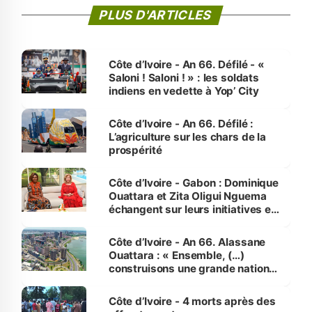
PLUS D'ARTICLES
Côte d’Ivoire - An 66. Défilé - «
Saloni ! Saloni ! » : les soldats
indiens en vedette à Yop’ City
Côte d’Ivoire - An 66. Défilé :
L’agriculture sur les chars de la
prospérité
Côte d’Ivoire - Gabon : Dominique
Ouattara et Zita Oligui Nguema
échangent sur leurs initiatives en
faveur des femmes et des
enfants
Côte d’Ivoire - An 66. Alassane
Ouattara : « Ensemble, (…)
construisons une grande nation
pour nous-mêmes et pour les
générations futures »
Côte d’Ivoire - 4 morts après des