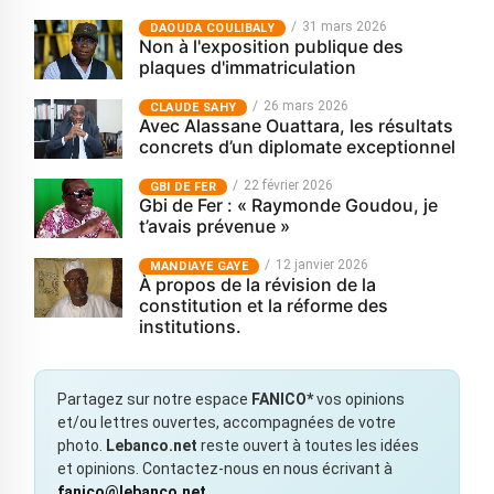
31 mars 2026
‎DAOUDA COULIBALY
Non à l'exposition publique des
plaques d'immatriculation
26 mars 2026
CLAUDE SAHY
Avec Alassane Ouattara, les résultats
concrets d’un diplomate exceptionnel
22 février 2026
GBI DE FER
Gbi de Fer : « Raymonde Goudou, je
t’avais prévenue »
12 janvier 2026
MANDIAYE GAYE
À propos de la révision de la
constitution et la réforme des
institutions.
Partagez sur notre espace
FANICO*
vos opinions
et/ou lettres ouvertes, accompagnées de votre
photo.
Lebanco.net
reste ouvert à toutes les idées
et opinions. Contactez-nous en nous écrivant à
fanico@lebanco.net
.