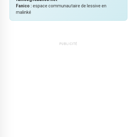
Fanico :
espace communautaire de lessive en
malinké
PUBLICITÉ