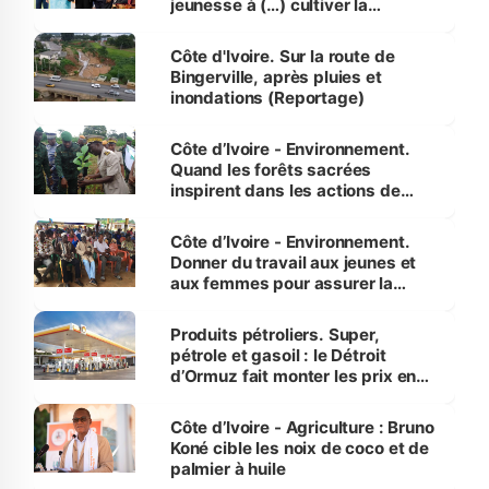
jeunesse à (…) cultiver la
compétence et l’intégrité »
(Alassane Ouattara
Côte d'Ivoire. Sur la route de
Bingerville, après pluies et
inondations (Reportage)
Côte d’Ivoire - Environnement.
Quand les forêts sacrées
inspirent dans les actions de
reboisement
Côte d’Ivoire - Environnement.
Donner du travail aux jeunes et
aux femmes pour assurer la
protection des espèces
menacées
Produits pétroliers. Super,
pétrole et gasoil : le Détroit
d’Ormuz fait monter les prix en
Côte d’Ivoire
Côte d’Ivoire - Agriculture : Bruno
Koné cible les noix de coco et de
palmier à huile