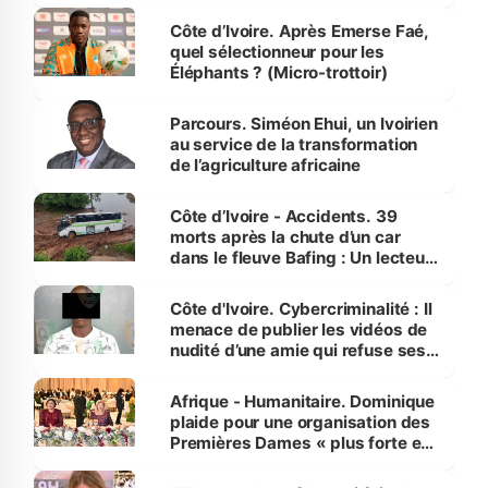
Côte d’Ivoire. Après Emerse Faé,
quel sélectionneur pour les
Éléphants ? (Micro-trottoir)
Parcours. Siméon Ehui, un Ivoirien
au service de la transformation
de l’agriculture africaine
Côte d’Ivoire - Accidents. 39
morts après la chute d’un car
dans le fleuve Bafing : Un lecteur
dénonce la légèreté du ministère
des Transports
Côte d'Ivoire. Cybercriminalité : Il
menace de publier les vidéos de
nudité d’une amie qui refuse ses
avances
Afrique - Humanitaire. Dominique
plaide pour une organisation des
Premières Dames « plus forte et
influente, dont l'impact s'affirme
sur la scène internationale »