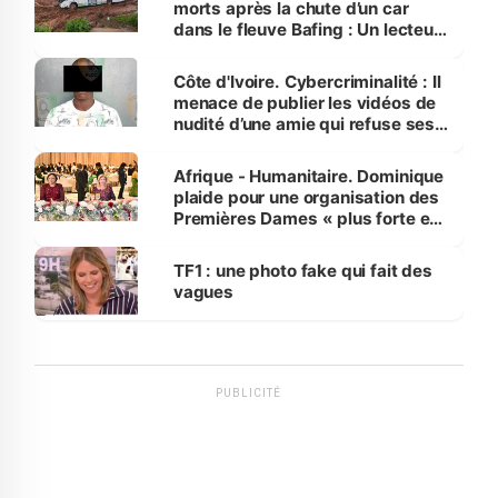
morts après la chute d’un car
dans le fleuve Bafing : Un lecteur
dénonce la légèreté du ministère
des Transports
Côte d'Ivoire. Cybercriminalité : Il
menace de publier les vidéos de
nudité d’une amie qui refuse ses
avances
Afrique - Humanitaire. Dominique
plaide pour une organisation des
Premières Dames « plus forte et
influente, dont l'impact s'affirme
sur la scène internationale »
TF1 : une photo fake qui fait des
vagues
PUBLICITÉ