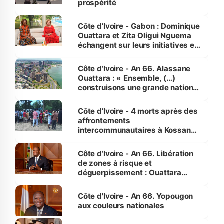
prospérité
Côte d’Ivoire - Gabon : Dominique
Ouattara et Zita Oligui Nguema
échangent sur leurs initiatives en
faveur des femmes et des
enfants
Côte d’Ivoire - An 66. Alassane
Ouattara : « Ensemble, (…)
construisons une grande nation
pour nous-mêmes et pour les
générations futures »
Côte d’Ivoire - 4 morts après des
affrontements
intercommunautaires à Kossandji
(Alepé) - Notre correspondant au
milieu des sinistrés
Côte d’Ivoire - An 66. Libération
de zones à risque et
déguerpissement : Ouattara
assure du « strict respect de
l'Etat de droit pour préserver les
Côte d'Ivoire - An 66. Yopougon
vies humaines »
aux couleurs nationales