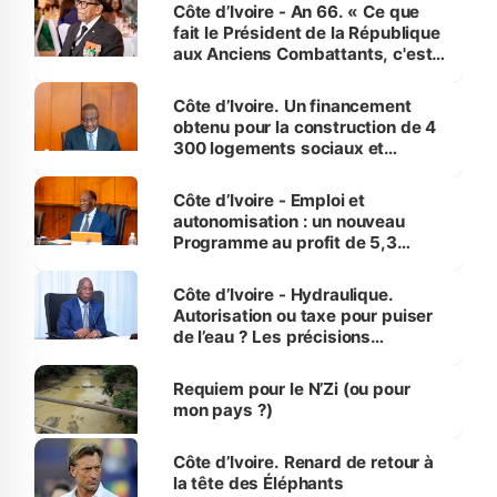
Côte d’Ivoire - An 66. « Ce que
fait le Président de la République
aux Anciens Combattants, c'est
inédit » (Cne Yassoungo Koné ®)
Côte d’Ivoire. Un financement
obtenu pour la construction de 4
300 logements sociaux et
économiques à Abidjan, Bouaké
et Yamoussoukro
Côte d’Ivoire - Emploi et
autonomisation : un nouveau
Programme au profit de 5,3
millions de jeunes
Côte d’Ivoire - Hydraulique.
Autorisation ou taxe pour puiser
de l’eau ? Les précisions
d’Assahoré
Requiem pour le N’Zi (ou pour
mon pays ?)
Côte d’Ivoire. Renard de retour à
la tête des Éléphants