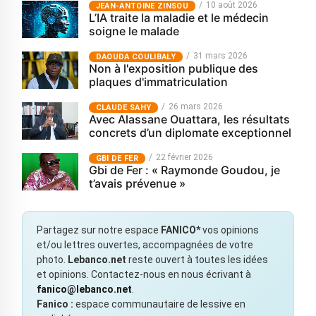
10 août 2026
JEAN-ANTOINE ZINSOU
L’IA traite la maladie et le médecin
soigne le malade
31 mars 2026
‎DAOUDA COULIBALY
Non à l'exposition publique des
plaques d'immatriculation
26 mars 2026
CLAUDE SAHY
Avec Alassane Ouattara, les résultats
concrets d’un diplomate exceptionnel
22 février 2026
GBI DE FER
Gbi de Fer : « Raymonde Goudou, je
t’avais prévenue »
Partagez sur notre espace
FANICO*
vos opinions
et/ou lettres ouvertes, accompagnées de votre
photo.
Lebanco.net
reste ouvert à toutes les idées
et opinions. Contactez-nous en nous écrivant à
fanico@lebanco.net
.
Fanico :
espace communautaire de lessive en