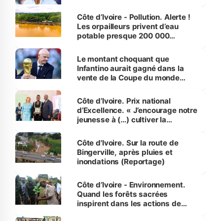
Côte d’Ivoire - Pollution. Alerte !
Les orpailleurs privent d’eau
potable presque 200 000
habitants autour d’Agboville
Le montant choquant que
Infantino aurait gagné dans la
vente de la Coupe du monde
révélé
Côte d’Ivoire. Prix national
d’Excellence. « J’encourage notre
jeunesse à (…) cultiver la
compétence et l’intégrité »
(Alassane Ouattara
Côte d'Ivoire. Sur la route de
Bingerville, après pluies et
inondations (Reportage)
Côte d’Ivoire - Environnement.
Quand les forêts sacrées
inspirent dans les actions de
reboisement