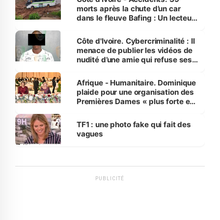
morts après la chute d’un car
dans le fleuve Bafing : Un lecteur
dénonce la légèreté du ministère
des Transports
Côte d'Ivoire. Cybercriminalité : Il
menace de publier les vidéos de
nudité d’une amie qui refuse ses
avances
Afrique - Humanitaire. Dominique
plaide pour une organisation des
Premières Dames « plus forte et
influente, dont l'impact s'affirme
sur la scène internationale »
TF1 : une photo fake qui fait des
vagues
PUBLICITÉ