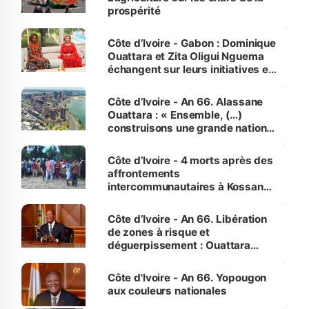
prospérité
Côte d’Ivoire - Gabon : Dominique
Ouattara et Zita Oligui Nguema
échangent sur leurs initiatives en
faveur des femmes et des
enfants
Côte d’Ivoire - An 66. Alassane
Ouattara : « Ensemble, (…)
construisons une grande nation
pour nous-mêmes et pour les
générations futures »
Côte d’Ivoire - 4 morts après des
affrontements
intercommunautaires à Kossandji
(Alepé) - Notre correspondant au
milieu des sinistrés
Côte d’Ivoire - An 66. Libération
de zones à risque et
déguerpissement : Ouattara
assure du « strict respect de
l'Etat de droit pour préserver les
Côte d'Ivoire - An 66. Yopougon
vies humaines »
aux couleurs nationales