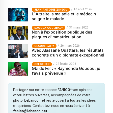
10 août 2026
JEAN-ANTOINE ZINSOU
L’IA traite la maladie et le médecin
soigne le malade
31 mars 2026
‎DAOUDA COULIBALY
Non à l'exposition publique des
plaques d'immatriculation
26 mars 2026
CLAUDE SAHY
Avec Alassane Ouattara, les résultats
concrets d’un diplomate exceptionnel
22 février 2026
GBI DE FER
Gbi de Fer : « Raymonde Goudou, je
t’avais prévenue »
Partagez sur notre espace
FANICO*
vos opinions
et/ou lettres ouvertes, accompagnées de votre
photo.
Lebanco.net
reste ouvert à toutes les idées
et opinions. Contactez-nous en nous écrivant à
fanico@lebanco.net
.