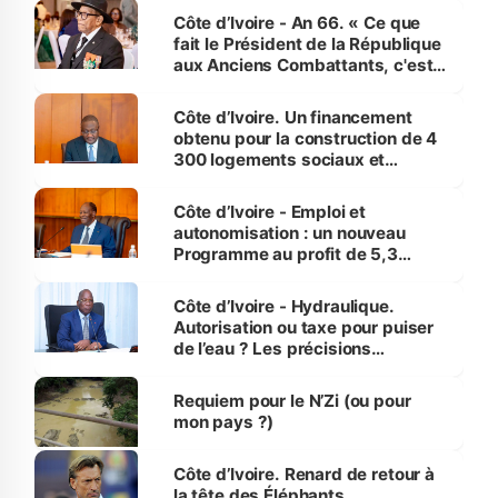
Côte d’Ivoire - An 66. « Ce que
fait le Président de la République
aux Anciens Combattants, c'est
inédit » (Cne Yassoungo Koné ®)
Côte d’Ivoire. Un financement
obtenu pour la construction de 4
300 logements sociaux et
économiques à Abidjan, Bouaké
et Yamoussoukro
Côte d’Ivoire - Emploi et
autonomisation : un nouveau
Programme au profit de 5,3
millions de jeunes
Côte d’Ivoire - Hydraulique.
Autorisation ou taxe pour puiser
de l’eau ? Les précisions
d’Assahoré
Requiem pour le N’Zi (ou pour
mon pays ?)
Côte d’Ivoire. Renard de retour à
la tête des Éléphants