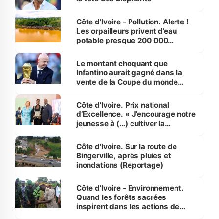
Côte d’Ivoire - Pollution. Alerte !
Les orpailleurs privent d’eau
potable presque 200 000
habitants autour d’Agboville
Le montant choquant que
Infantino aurait gagné dans la
vente de la Coupe du monde
révélé
Côte d’Ivoire. Prix national
d’Excellence. « J’encourage notre
jeunesse à (…) cultiver la
compétence et l’intégrité »
(Alassane Ouattara
Côte d'Ivoire. Sur la route de
Bingerville, après pluies et
inondations (Reportage)
Côte d’Ivoire - Environnement.
Quand les forêts sacrées
inspirent dans les actions de
reboisement