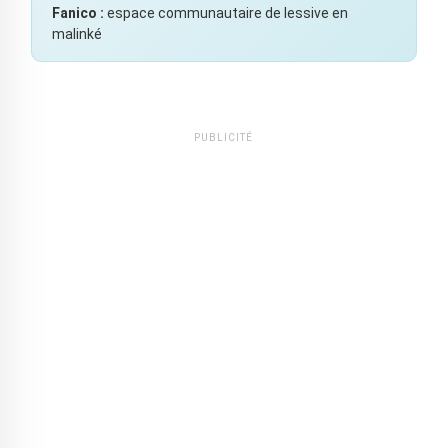
Fanico :
espace communautaire de lessive en
malinké
PUBLICITÉ