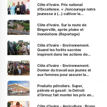
Côte d’Ivoire. Prix national
d’Excellence. « J’encourage notre
jeunesse à (…) cultiver la
compétence et l’intégrité »
(Alassane Ouattara
Côte d'Ivoire. Sur la route de
Bingerville, après pluies et
inondations (Reportage)
Côte d’Ivoire - Environnement.
Quand les forêts sacrées
inspirent dans les actions de
reboisement
Côte d’Ivoire - Environnement.
Donner du travail aux jeunes et
aux femmes pour assurer la
protection des espèces
menacées
Produits pétroliers. Super,
pétrole et gasoil : le Détroit
d’Ormuz fait monter les prix en
Côte d’Ivoire
Côte d’Ivoire - Agriculture : Bruno