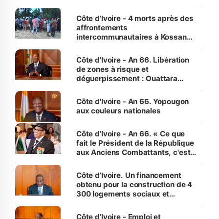
pour nous-mêmes et pour les
générations futures »
Côte d’Ivoire - 4 morts après des
affrontements
intercommunautaires à Kossandji
(Alepé) - Notre correspondant au
milieu des sinistrés
Côte d’Ivoire - An 66. Libération
de zones à risque et
déguerpissement : Ouattara
assure du « strict respect de
l'Etat de droit pour préserver les
Côte d'Ivoire - An 66. Yopougon
vies humaines »
aux couleurs nationales
Côte d’Ivoire - An 66. « Ce que
fait le Président de la République
aux Anciens Combattants, c'est
inédit » (Cne Yassoungo Koné ®)
Côte d’Ivoire. Un financement
obtenu pour la construction de 4
300 logements sociaux et
économiques à Abidjan, Bouaké
et Yamoussoukro
Côte d’Ivoire - Emploi et