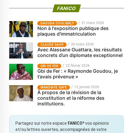
FANICO
31 mars 2026
‎DAOUDA COULIBALY
Non à l'exposition publique des
plaques d'immatriculation
26 mars 2026
CLAUDE SAHY
Avec Alassane Ouattara, les résultats
concrets d’un diplomate exceptionnel
22 février 2026
GBI DE FER
Gbi de Fer : « Raymonde Goudou, je
t’avais prévenue »
12 janvier 2026
MANDIAYE GAYE
À propos de la révision de la
constitution et la réforme des
institutions.
Partagez sur notre espace
FANICO*
vos opinions
et/ou lettres ouvertes, accompagnées de votre