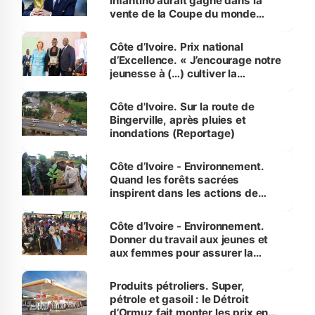
Infantino aurait gagné dans la
vente de la Coupe du monde
révélé
Côte d’Ivoire. Prix national
d’Excellence. « J’encourage notre
jeunesse à (…) cultiver la
compétence et l’intégrité »
(Alassane Ouattara
Côte d'Ivoire. Sur la route de
Bingerville, après pluies et
inondations (Reportage)
Côte d’Ivoire - Environnement.
Quand les forêts sacrées
inspirent dans les actions de
reboisement
Côte d’Ivoire - Environnement.
Donner du travail aux jeunes et
aux femmes pour assurer la
protection des espèces
menacées
Produits pétroliers. Super,
pétrole et gasoil : le Détroit
d’Ormuz fait monter les prix en