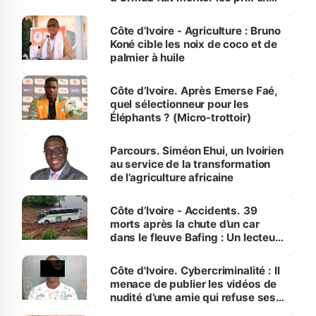
Côte d’Ivoire
Côte d’Ivoire - Agriculture : Bruno
Koné cible les noix de coco et de
palmier à huile
Côte d’Ivoire. Après Emerse Faé,
quel sélectionneur pour les
Éléphants ? (Micro-trottoir)
Parcours. Siméon Ehui, un Ivoirien
au service de la transformation
de l’agriculture africaine
Côte d’Ivoire - Accidents. 39
morts après la chute d’un car
dans le fleuve Bafing : Un lecteur
dénonce la légèreté du ministère
des Transports
Côte d'Ivoire. Cybercriminalité : Il
menace de publier les vidéos de
nudité d’une amie qui refuse ses
avances