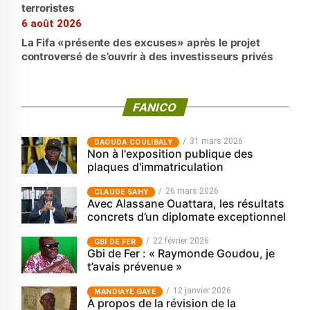
terroristes
6 août 2026
La Fifa «présente des excuses» après le projet
controversé de s’ouvrir à des investisseurs privés
FANICO
31 mars 2026
‎DAOUDA COULIBALY
Non à l'exposition publique des
plaques d'immatriculation
26 mars 2026
CLAUDE SAHY
Avec Alassane Ouattara, les résultats
concrets d’un diplomate exceptionnel
22 février 2026
GBI DE FER
Gbi de Fer : « Raymonde Goudou, je
t’avais prévenue »
12 janvier 2026
MANDIAYE GAYE
À propos de la révision de la