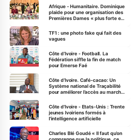
Afrique - Humanitaire. Dominique
plaide pour une organisation des
Premières Dames « plus forte et
influente, dont l'impact s'affirme
sur la scène internationale »
TF1 : une photo fake qui fait des
vagues
Côte d’Ivoire - Football. La
Fédération siffle la fin de match
pour Emerse Faé
Côte d’Ivoire. Café-cacao: Un
Système national de Traçabilité
pour améliorer l’accès au marché
international
Côte d'Ivoire - Etats-Unis : Trente
jeunes Ivoiriens formés à
l'intelligence artificielle
Charles Blé Goudé « Il faut qu’on
comprenne que la politique, ce