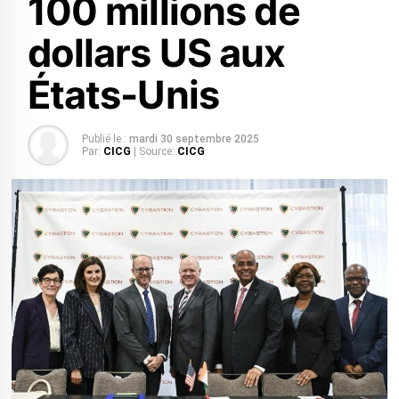
100 millions de
dollars US aux
États-Unis
Publié le :
mardi 30 septembre 2025
Par:
CICG
| Source:
CICG