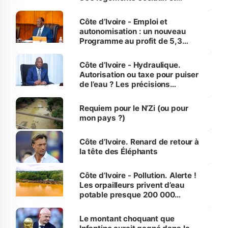
économiques à Abidjan, Bouaké
et Yamoussoukro
Côte d’Ivoire - Emploi et
autonomisation : un nouveau
Programme au profit de 5,3
millions de jeunes
Côte d’Ivoire - Hydraulique.
Autorisation ou taxe pour puiser
de l’eau ? Les précisions
d’Assahoré
Requiem pour le N’Zi (ou pour
mon pays ?)
Côte d’Ivoire. Renard de retour à
la tête des Éléphants
Côte d’Ivoire - Pollution. Alerte !
Les orpailleurs privent d’eau
potable presque 200 000
habitants autour d’Agboville
Le montant choquant que