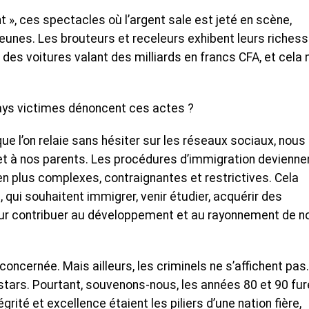
 », ces spectacles où l’argent sale est jeté en scène,
os jeunes. Les brouteurs et receleurs exhibent leurs riches
 des voitures valant des milliards en francs CFA, et cela 
pays victimes dénoncent ces actes ?
que l’on relaie sans hésiter sur les réseaux sociaux, nous
 à nos parents. Les procédures d’immigration devienne
en plus complexes, contraignantes et restrictives. Cela
 qui souhaitent immigrer, venir étudier, acquérir des
r contribuer au développement et au rayonnement de n
e concernée. Mais ailleurs, les criminels ne s’affichent pas.
stars. Pourtant, souvenons-nous, les années 80 et 90 fur
tégrité et excellence étaient les piliers d’une nation fière,