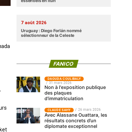
essentiels en Ituri
7 août 2026
Uruguay : Diego Forlán nommé
sélectionneur de la Celeste
anada
FANICO
‎DAOUDA COULIBALY
31 mars 2026
Non à l'exposition publique
r
des plaques
d'immatriculation
s
urs
26 mars 2026
CLAUDE SAHY
Avec Alassane Ouattara, les
résultats concrets d’un
diplomate exceptionnel
cket