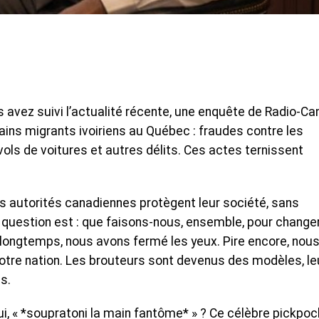
 avez suivi l’actualité récente, une enquête de Radio-C
ins migrants ivoiriens au Québec : fraudes contre les
ols de voitures et autres délits. Ces actes ternissent
es autorités canadiennes protègent leur société, sans
e question est : que faisons-nous, ensemble, pour change
longtemps, nous avons fermé les yeux. Pire encore, nou
notre nation. Les brouteurs sont devenus des modèles, le
s.
lui, « *soupratoni la main fantôme* » ? Ce célèbre pickpo