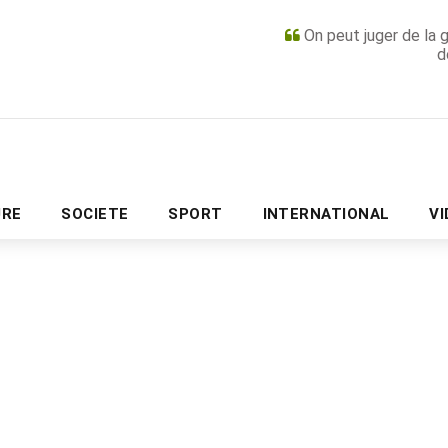
On peut juger de la 
d
PUBLICITÉ
URE
SOCIETE
SPORT
INTERNATIONAL
V