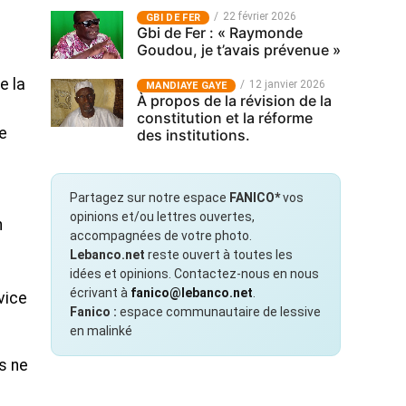
22 février 2026
GBI DE FER
Gbi de Fer : « Raymonde
Goudou, je t’avais prévenue »
e la
12 janvier 2026
MANDIAYE GAYE
À propos de la révision de la
constitution et la réforme
de
des institutions.
Partagez sur notre espace
FANICO*
vos
opinions et/ou lettres ouvertes,
n
accompagnées de votre photo.
Lebanco.net
reste ouvert à toutes les
idées et opinions. Contactez-nous en nous
écrivant à
fanico@lebanco.net
.
vice
Fanico :
espace communautaire de lessive
en malinké
s ne