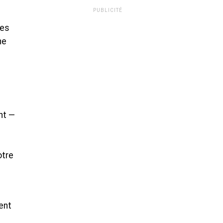
PUBLICITÉ
ses
ne
nt —
otre
ent