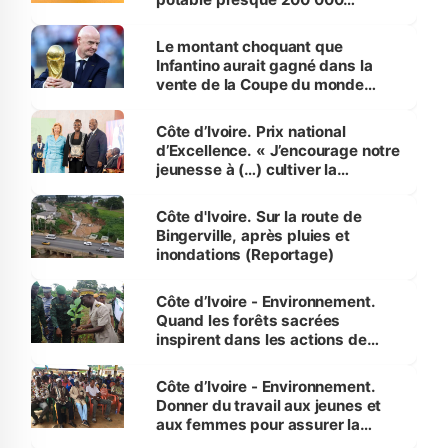
habitants autour d’Agboville
Le montant choquant que
Infantino aurait gagné dans la
vente de la Coupe du monde
révélé
Côte d’Ivoire. Prix national
d’Excellence. « J’encourage notre
jeunesse à (…) cultiver la
compétence et l’intégrité »
(Alassane Ouattara
Côte d'Ivoire. Sur la route de
Bingerville, après pluies et
inondations (Reportage)
Côte d’Ivoire - Environnement.
Quand les forêts sacrées
inspirent dans les actions de
reboisement
Côte d’Ivoire - Environnement.
Donner du travail aux jeunes et
aux femmes pour assurer la
protection des espèces