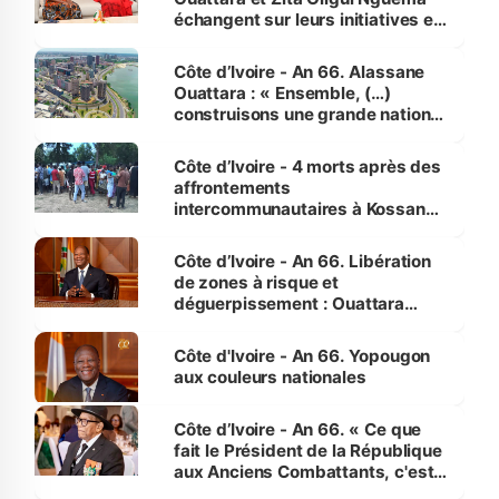
échangent sur leurs initiatives en
faveur des femmes et des
enfants
Côte d’Ivoire - An 66. Alassane
Ouattara : « Ensemble, (…)
construisons une grande nation
pour nous-mêmes et pour les
générations futures »
Côte d’Ivoire - 4 morts après des
affrontements
intercommunautaires à Kossandji
(Alepé) - Notre correspondant au
milieu des sinistrés
Côte d’Ivoire - An 66. Libération
de zones à risque et
déguerpissement : Ouattara
assure du « strict respect de
l'Etat de droit pour préserver les
Côte d'Ivoire - An 66. Yopougon
vies humaines »
aux couleurs nationales
Côte d’Ivoire - An 66. « Ce que
fait le Président de la République
aux Anciens Combattants, c'est
inédit » (Cne Yassoungo Koné ®)