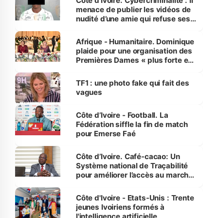
Côte d'Ivoire. Cybercriminalité : Il
menace de publier les vidéos de
nudité d’une amie qui refuse ses
avances
Afrique - Humanitaire. Dominique
plaide pour une organisation des
Premières Dames « plus forte et
influente, dont l'impact s'affirme
sur la scène internationale »
TF1 : une photo fake qui fait des
vagues
Côte d’Ivoire - Football. La
Fédération siffle la fin de match
pour Emerse Faé
Côte d’Ivoire. Café-cacao: Un
Système national de Traçabilité
pour améliorer l’accès au marché
international
Côte d'Ivoire - Etats-Unis : Trente
jeunes Ivoiriens formés à
l'intelligence artificielle