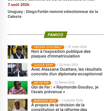
7 août 2026
Uruguay : Diego Forlán nommé sélectionneur de la
Celeste
FANICO
31 mars 2026
‎DAOUDA COULIBALY
Non à l'exposition publique des
plaques d'immatriculation
26 mars 2026
CLAUDE SAHY
Avec Alassane Ouattara, les résultats
concrets d’un diplomate exceptionnel
22 février 2026
GBI DE FER
Gbi de Fer : « Raymonde Goudou, je
t’avais prévenue »
12 janvier 2026
MANDIAYE GAYE
À propos de la révision de la
constitution et la réforme des