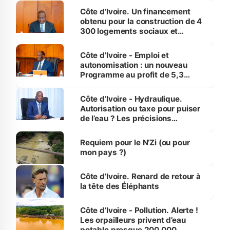
Côte d’Ivoire. Un financement
obtenu pour la construction de 4
300 logements sociaux et
économiques à Abidjan, Bouaké
et Yamoussoukro
Côte d’Ivoire - Emploi et
autonomisation : un nouveau
Programme au profit de 5,3
millions de jeunes
Côte d’Ivoire - Hydraulique.
Autorisation ou taxe pour puiser
de l’eau ? Les précisions
d’Assahoré
Requiem pour le N’Zi (ou pour
mon pays ?)
Côte d’Ivoire. Renard de retour à
la tête des Éléphants
Côte d’Ivoire - Pollution. Alerte !
Les orpailleurs privent d’eau
potable presque 200 000