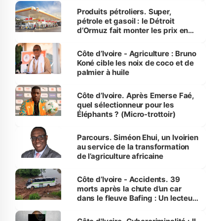
menacées
Produits pétroliers. Super,
pétrole et gasoil : le Détroit
d’Ormuz fait monter les prix en
Côte d’Ivoire
Côte d’Ivoire - Agriculture : Bruno
Koné cible les noix de coco et de
palmier à huile
Côte d’Ivoire. Après Emerse Faé,
quel sélectionneur pour les
Éléphants ? (Micro-trottoir)
Parcours. Siméon Ehui, un Ivoirien
au service de la transformation
de l’agriculture africaine
Côte d’Ivoire - Accidents. 39
morts après la chute d’un car
dans le fleuve Bafing : Un lecteur
dénonce la légèreté du ministère
des Transports