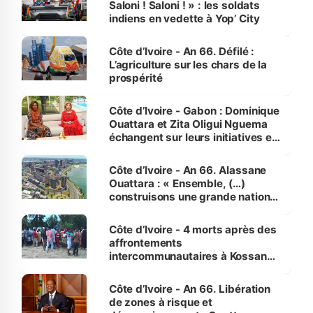
Saloni ! Saloni ! » : les soldats
indiens en vedette à Yop’ City
Côte d’Ivoire - An 66. Défilé :
L’agriculture sur les chars de la
prospérité
Côte d’Ivoire - Gabon : Dominique
Ouattara et Zita Oligui Nguema
échangent sur leurs initiatives en
faveur des femmes et des
enfants
Côte d’Ivoire - An 66. Alassane
Ouattara : « Ensemble, (…)
construisons une grande nation
pour nous-mêmes et pour les
générations futures »
Côte d’Ivoire - 4 morts après des
affrontements
intercommunautaires à Kossandji
(Alepé) - Notre correspondant au
milieu des sinistrés
Côte d’Ivoire - An 66. Libération
de zones à risque et