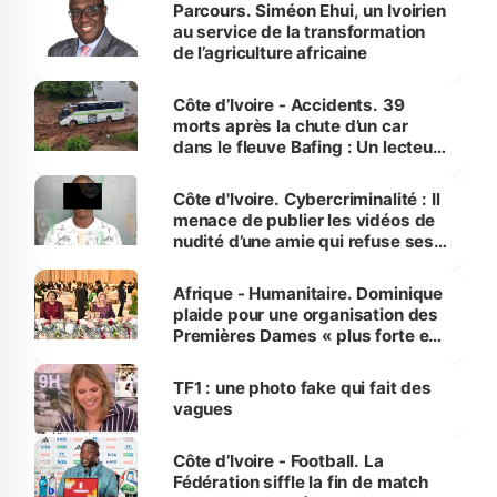
Parcours. Siméon Ehui, un Ivoirien
au service de la transformation
de l’agriculture africaine
Côte d’Ivoire - Accidents. 39
morts après la chute d’un car
dans le fleuve Bafing : Un lecteur
dénonce la légèreté du ministère
des Transports
Côte d'Ivoire. Cybercriminalité : Il
menace de publier les vidéos de
nudité d’une amie qui refuse ses
avances
Afrique - Humanitaire. Dominique
plaide pour une organisation des
Premières Dames « plus forte et
influente, dont l'impact s'affirme
sur la scène internationale »
TF1 : une photo fake qui fait des
vagues
Côte d’Ivoire - Football. La
Fédération siffle la fin de match