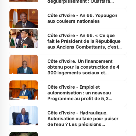
déguerpissement : Ouattara
assure du « strict respect de
l'Etat de droit pour préserver les
Côte d'Ivoire - An 66. Yopougon
vies humaines »
aux couleurs nationales
Côte d’Ivoire - An 66. « Ce que
fait le Président de la République
aux Anciens Combattants, c'est
inédit » (Cne Yassoungo Koné ®)
Côte d’Ivoire. Un financement
obtenu pour la construction de 4
300 logements sociaux et
économiques à Abidjan, Bouaké
et Yamoussoukro
Côte d’Ivoire - Emploi et
autonomisation : un nouveau
Programme au profit de 5,3
millions de jeunes
Côte d’Ivoire - Hydraulique.
Autorisation ou taxe pour puiser
de l’eau ? Les précisions
d’Assahoré