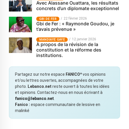
Avec Alassane Ouattara, les résultats
concrets d’un diplomate exceptionnel
22 février 2026
GBI DE FER
Gbi de Fer : « Raymonde Goudou, je
t’avais prévenue »
12 janvier 2026
MANDIAYE GAYE
À propos de la révision de la
constitution et la réforme des
institutions.
Partagez sur notre espace
FANICO*
vos opinions
et/ou lettres ouvertes, accompagnées de votre
photo.
Lebanco.net
reste ouvert à toutes les idées
et opinions. Contactez-nous en nous écrivant à
fanico@lebanco.net
.
Fanico :
espace communautaire de lessive en
malinké