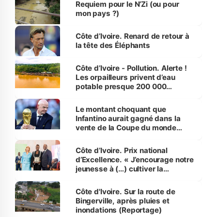
Requiem pour le N’Zi (ou pour
mon pays ?)
Côte d’Ivoire. Renard de retour à
la tête des Éléphants
Côte d’Ivoire - Pollution. Alerte !
Les orpailleurs privent d’eau
potable presque 200 000
habitants autour d’Agboville
Le montant choquant que
Infantino aurait gagné dans la
vente de la Coupe du monde
révélé
Côte d’Ivoire. Prix national
d’Excellence. « J’encourage notre
jeunesse à (…) cultiver la
compétence et l’intégrité »
(Alassane Ouattara
Côte d'Ivoire. Sur la route de
Bingerville, après pluies et
inondations (Reportage)