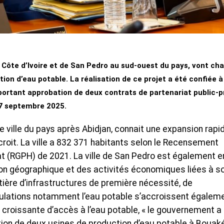
a Côte d’Ivoire et de San Pedro au sud-ouest du pays, vont ch
ion d’eau potable. La réalisation de ce projet a été confiée à
portant approbation de deux contrats de partenariat public-pr
17 septembre 2025.
e ville du pays après Abidjan, connait une expansion rapi
roit. La ville a 832 371 habitants selon le Recensement
tat (RGPH) de 2021. La ville de San Pedro est également e
tion géographique et des activités économiques liées à s
tière d’infrastructures de première nécessité, de
lations notamment l’eau potable s’accroissent égaleme
roissante d’accès à l’eau potable, « le gouvernement a
sation de deux usines de production d’eau potable à Bouak