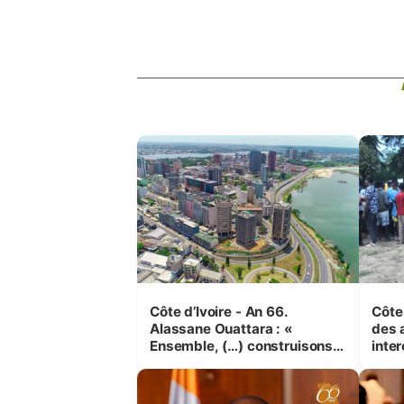
Côte d’Ivoire - An 66.
Côte 
Alassane Ouattara : «
des 
Ensemble, (…) construisons
inte
une grande nation pour nous-
Koss
mêmes et pour les
corr
générations futures »
sinis