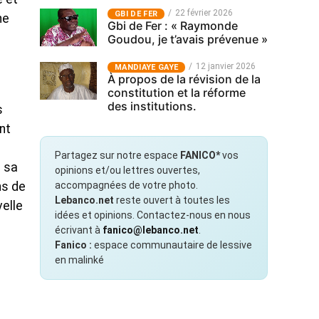
22 février 2026
GBI DE FER
ne
Gbi de Fer : « Raymonde
Goudou, je t’avais prévenue »
12 janvier 2026
MANDIAYE GAYE
À propos de la révision de la
constitution et la réforme
des institutions.
s
ont
Partagez sur notre espace
FANICO*
vos
e sa
opinions et/ou lettres ouvertes,
accompagnées de votre photo.
ns de
Lebanco.net
reste ouvert à toutes les
velle
idées et opinions. Contactez-nous en nous
écrivant à
fanico@lebanco.net
.
Fanico :
espace communautaire de lessive
en malinké