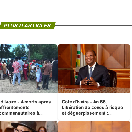
PLUS D'ARTICLES
d’Ivoire - 4 morts après
Côte d’Ivoire - An 66.
affrontements
Libération de zones à risque
rcommunautaires à
et déguerpissement :
andji (Alepé) - Notre
Ouattara assure du « strict
espondant au milieu des
respect de l'Etat de droit pour
trés
préserver les vies humaines