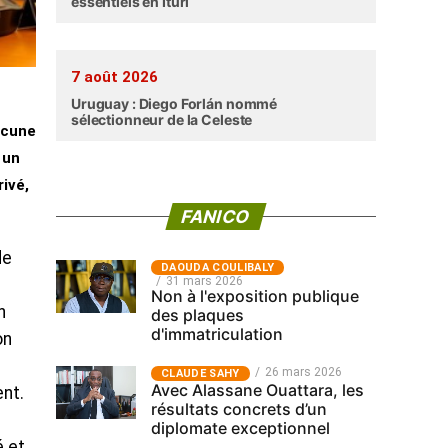
essentiels en Ituri
7 août 2026
Uruguay : Diego Forlán nommé
sélectionneur de la Celeste
acune
 un
ivé,
FANICO
de
‎DAOUDA COULIBALY
31 mars 2026
Non à l'exposition publique
n
des plaques
d'immatriculation
on
26 mars 2026
CLAUDE SAHY
Avec Alassane Ouattara, les
nt.
résultats concrets d’un
diplomate exceptionnel
é et