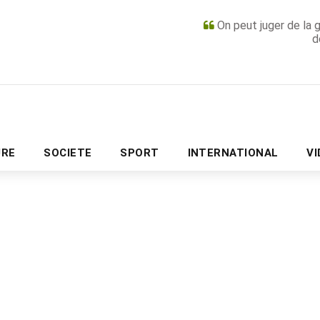
On peut juger de la 
d
PUBLICITÉ
URE
SOCIETE
SPORT
INTERNATIONAL
V