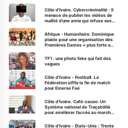
dénonce la légèreté du ministère
des Transports
Côte d'Ivoire. Cybercriminalité : Il
menace de publier les vidéos de
nudité d’une amie qui refuse ses
avances
Afrique - Humanitaire. Dominique
plaide pour une organisation des
Premières Dames « plus forte et
influente, dont l'impact s'affirme
sur la scène internationale »
TF1 : une photo fake qui fait des
vagues
Côte d’Ivoire - Football. La
Fédération siffle la fin de match
pour Emerse Faé
Côte d’Ivoire. Café-cacao: Un
Système national de Traçabilité
pour améliorer l’accès au marché
international
Côte d'Ivoire - Etats-Unis : Trente