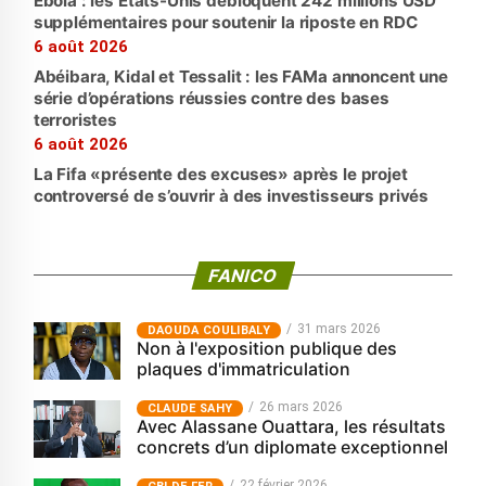
Ebola : les États-Unis débloquent 242 millions USD
supplémentaires pour soutenir la riposte en RDC
6 août 2026
Abéibara, Kidal et Tessalit : les FAMa annoncent une
série d’opérations réussies contre des bases
terroristes
6 août 2026
La Fifa «présente des excuses» après le projet
controversé de s’ouvrir à des investisseurs privés
FANICO
31 mars 2026
‎DAOUDA COULIBALY
Non à l'exposition publique des
plaques d'immatriculation
26 mars 2026
CLAUDE SAHY
Avec Alassane Ouattara, les résultats
concrets d’un diplomate exceptionnel
22 février 2026