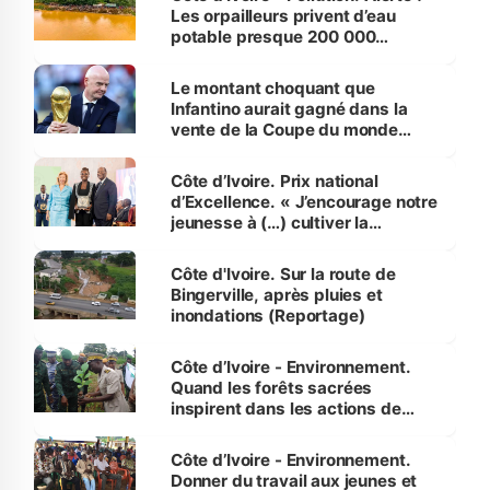
Les orpailleurs privent d’eau
potable presque 200 000
habitants autour d’Agboville
Le montant choquant que
Infantino aurait gagné dans la
vente de la Coupe du monde
révélé
Côte d’Ivoire. Prix national
d’Excellence. « J’encourage notre
jeunesse à (…) cultiver la
compétence et l’intégrité »
(Alassane Ouattara
Côte d'Ivoire. Sur la route de
Bingerville, après pluies et
inondations (Reportage)
Côte d’Ivoire - Environnement.
Quand les forêts sacrées
inspirent dans les actions de
reboisement
Côte d’Ivoire - Environnement.
Donner du travail aux jeunes et