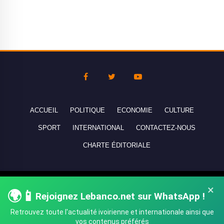
ACCUEIL
POLITIQUE
ECONOMIE
CULTURE
SPORT
INTERNATIONAL
CONTACTEZ-NOUS
CHARTE ÉDITORIALE
Copyright © 2010-2026 lebanco.net - Tous droits de reproduction
×
🌍📱
réservés - All rights reserved.
Rejoignez Lebanco.net sur WhatsApp !
Retrouvez toute l'actualité ivoirienne et internationale ainsi que
vos contenus préférés