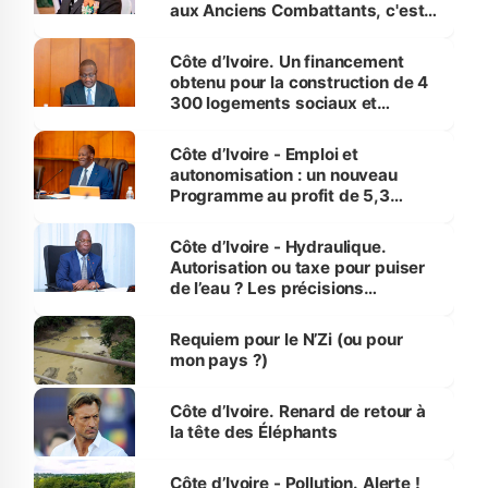
aux Anciens Combattants, c'est
inédit » (Cne Yassoungo Koné ®)
Côte d’Ivoire. Un financement
obtenu pour la construction de 4
300 logements sociaux et
économiques à Abidjan, Bouaké
et Yamoussoukro
Côte d’Ivoire - Emploi et
autonomisation : un nouveau
Programme au profit de 5,3
millions de jeunes
Côte d’Ivoire - Hydraulique.
Autorisation ou taxe pour puiser
de l’eau ? Les précisions
d’Assahoré
Requiem pour le N’Zi (ou pour
mon pays ?)
Côte d’Ivoire. Renard de retour à
la tête des Éléphants
Côte d’Ivoire - Pollution. Alerte !