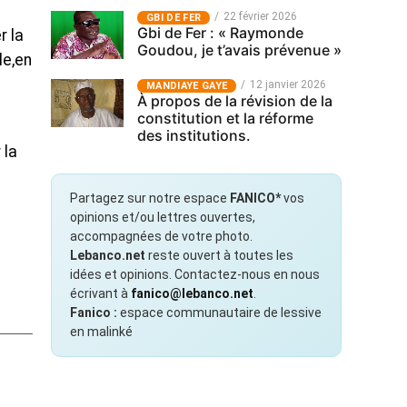
22 février 2026
GBI DE FER
Gbi de Fer : « Raymonde
r la
Goudou, je t’avais prévenue »
le,en
12 janvier 2026
MANDIAYE GAYE
À propos de la révision de la
constitution et la réforme
des institutions.
 la
Partagez sur notre espace
FANICO*
vos
opinions et/ou lettres ouvertes,
accompagnées de votre photo.
Lebanco.net
reste ouvert à toutes les
idées et opinions. Contactez-nous en nous
écrivant à
fanico@lebanco.net
.
Fanico :
espace communautaire de lessive
en malinké