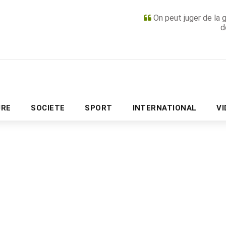
On peut juger de la 
d
PUBLICITÉ
URE
SOCIETE
SPORT
INTERNATIONAL
V