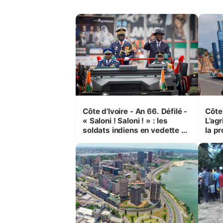
Côte d’Ivoire - An 66. Défilé -
Côte 
« Saloni ! Saloni ! » : les
L’agr
soldats indiens en vedette à
la pr
Yop’ City