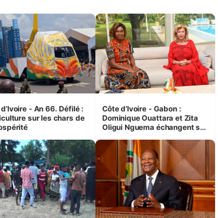
d’Ivoire - An 66. Défilé :
Côte d’Ivoire - Gabon :
iculture sur les chars de
Dominique Ouattara et Zita
ospérité
Oligui Nguema échangent sur
leurs initiatives en faveur des
femmes et des enfants