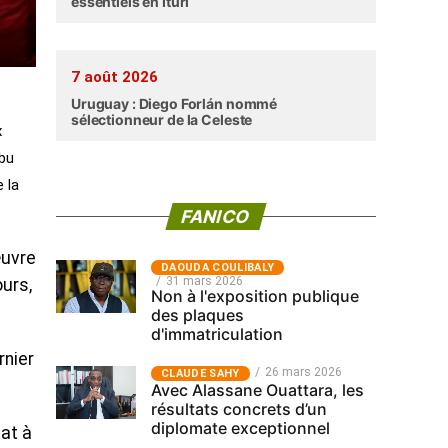
essentiels en Ituri
7 août 2026
Uruguay : Diego Forlán nommé
sélectionneur de la Celeste
x
Abu
 la
FANICO
œuvre
‎DAOUDA COULIBALY
31 mars 2026
ours,
Non à l'exposition publique
des plaques
d'immatriculation
rnier
26 mars 2026
CLAUDE SAHY
Avec Alassane Ouattara, les
résultats concrets d’un
diplomate exceptionnel
at à