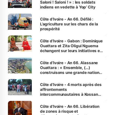
Saloni ! Saloni ! » : les soldats
indiens en vedette à Yop’ City
Côte d’Ivoire - An 66. Défilé :
L’agriculture sur les chars de la
prospérité
Côte d’Ivoire - Gabon : Dominique
Ouattara et Zita Oligui Nguema
échangent sur leurs initiatives en
faveur des femmes et des
enfants
Côte d’Ivoire - An 66. Alassane
Ouattara : « Ensemble, (…)
construisons une grande nation
pour nous-mêmes et pour les
générations futures »
Côte d’Ivoire - 4 morts après des
affrontements
intercommunautaires à Kossandji
(Alepé) - Notre correspondant au
milieu des sinistrés
Côte d’Ivoire - An 66. Libération
de zones à risque et