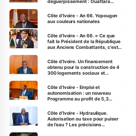
déguerpissement : Ouattara
assure du « strict respect de
l'Etat de droit pour préserver les
Côte d'Ivoire - An 66. Yopougon
vies humaines »
aux couleurs nationales
Côte d’Ivoire - An 66. « Ce que
fait le Président de la République
aux Anciens Combattants, c'est
inédit » (Cne Yassoungo Koné ®)
Côte d’Ivoire. Un financement
obtenu pour la construction de 4
300 logements sociaux et
économiques à Abidjan, Bouaké
et Yamoussoukro
Côte d’Ivoire - Emploi et
autonomisation : un nouveau
Programme au profit de 5,3
millions de jeunes
Côte d’Ivoire - Hydraulique.
Autorisation ou taxe pour puiser
de l’eau ? Les précisions
d’Assahoré