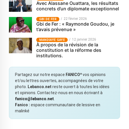
Avec Alassane Ouattara, les résultats
concrets d’un diplomate exceptionnel
22 février 2026
GBI DE FER
Gbi de Fer : « Raymonde Goudou, je
t’avais prévenue »
12 janvier 2026
MANDIAYE GAYE
À propos de la révision de la
constitution et la réforme des
institutions.
Partagez sur notre espace
FANICO*
vos opinions
et/ou lettres ouvertes, accompagnées de votre
photo.
Lebanco.net
reste ouvert à toutes les idées
et opinions. Contactez-nous en nous écrivant à
fanico@lebanco.net
.
Fanico :
espace communautaire de lessive en
malinké