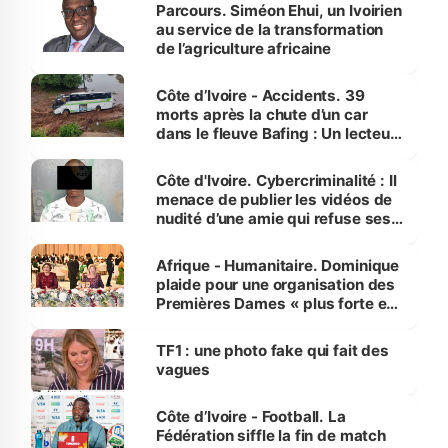
Parcours. Siméon Ehui, un Ivoirien
au service de la transformation
de l’agriculture africaine
Côte d’Ivoire - Accidents. 39
morts après la chute d’un car
dans le fleuve Bafing : Un lecteur
dénonce la légèreté du ministère
des Transports
Côte d'Ivoire. Cybercriminalité : Il
menace de publier les vidéos de
nudité d’une amie qui refuse ses
avances
Afrique - Humanitaire. Dominique
plaide pour une organisation des
Premières Dames « plus forte et
influente, dont l'impact s'affirme
sur la scène internationale »
TF1 : une photo fake qui fait des
vagues
Côte d’Ivoire - Football. La
Fédération siffle la fin de match