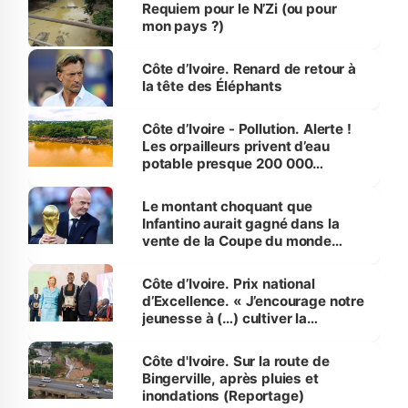
Requiem pour le N’Zi (ou pour
mon pays ?)
Côte d’Ivoire. Renard de retour à
la tête des Éléphants
Côte d’Ivoire - Pollution. Alerte !
Les orpailleurs privent d’eau
potable presque 200 000
habitants autour d’Agboville
Le montant choquant que
Infantino aurait gagné dans la
vente de la Coupe du monde
révélé
Côte d’Ivoire. Prix national
d’Excellence. « J’encourage notre
jeunesse à (…) cultiver la
compétence et l’intégrité »
(Alassane Ouattara
Côte d'Ivoire. Sur la route de
Bingerville, après pluies et
inondations (Reportage)