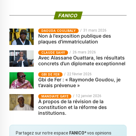
FANICO
31 mars 2026
‎DAOUDA COULIBALY
Non à l'exposition publique des
plaques d'immatriculation
26 mars 2026
CLAUDE SAHY
Avec Alassane Ouattara, les résultats
concrets d’un diplomate exceptionnel
22 février 2026
GBI DE FER
Gbi de Fer : « Raymonde Goudou, je
t’avais prévenue »
12 janvier 2026
MANDIAYE GAYE
À propos de la révision de la
constitution et la réforme des
institutions.
Partagez sur notre espace
FANICO*
vos opinions