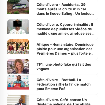
Côte d’Ivoire - Accidents. 39
morts après la chute d’un car
dans le fleuve Bafing : Un lecteur
dénonce la légèreté du ministère
des Transports
Côte d'Ivoire. Cybercriminalité : Il
menace de publier les vidéos de
nudité d’une amie qui refuse ses
avances
Afrique - Humanitaire. Dominique
plaide pour une organisation des
Premières Dames « plus forte et
influente, dont l'impact s'affirme
sur la scène internationale »
TF1 : une photo fake qui fait des
vagues
Côte d’Ivoire - Football. La
Fédération siffle la fin de match
pour Emerse Faé
Côte d’Ivoire. Café-cacao: Un
Système national de Traçabilité