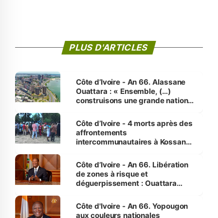
PLUS D'ARTICLES
Côte d’Ivoire - An 66. Alassane
Ouattara : « Ensemble, (…)
construisons une grande nation
pour nous-mêmes et pour les
générations futures »
Côte d’Ivoire - 4 morts après des
affrontements
intercommunautaires à Kossandji
(Alepé) - Notre correspondant au
milieu des sinistrés
Côte d’Ivoire - An 66. Libération
de zones à risque et
déguerpissement : Ouattara
assure du « strict respect de
l'Etat de droit pour préserver les
Côte d'Ivoire - An 66. Yopougon
vies humaines »
aux couleurs nationales