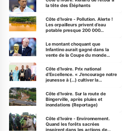
la tête des Éléphants
Côte d’Ivoire - Pollution. Alerte !
Les orpailleurs privent d’eau
potable presque 200 000
habitants autour d’Agboville
Le montant choquant que
Infantino aurait gagné dans la
vente de la Coupe du monde
révélé
Côte d’Ivoire. Prix national
d’Excellence. « J’encourage notre
jeunesse à (…) cultiver la
compétence et l’intégrité »
(Alassane Ouattara
Côte d'Ivoire. Sur la route de
Bingerville, après pluies et
inondations (Reportage)
Côte d’Ivoire - Environnement.
Quand les forêts sacrées
inspirent dans les actions de