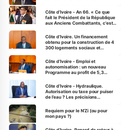
Côte d’Ivoire - An 66. « Ce que
fait le Président de la République
aux Anciens Combattants, c'est
inédit » (Cne Yassoungo Koné ®)
Côte d’Ivoire. Un financement
obtenu pour la construction de 4
300 logements sociaux et
économiques à Abidjan, Bouaké
et Yamoussoukro
Côte d’Ivoire - Emploi et
autonomisation : un nouveau
Programme au profit de 5,3
millions de jeunes
Côte d’Ivoire - Hydraulique.
Autorisation ou taxe pour puiser
de l’eau ? Les précisions
d’Assahoré
Requiem pour le N’Zi (ou pour
mon pays ?)
Côte d’Ivoire. Renard de retour à