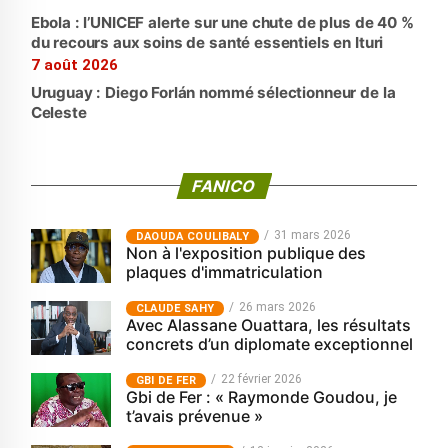
Ebola : l’UNICEF alerte sur une chute de plus de 40 %
du recours aux soins de santé essentiels en Ituri
7 août 2026
Uruguay : Diego Forlán nommé sélectionneur de la
Celeste
FANICO
31 mars 2026
‎DAOUDA COULIBALY
Non à l'exposition publique des
plaques d'immatriculation
26 mars 2026
CLAUDE SAHY
Avec Alassane Ouattara, les résultats
concrets d’un diplomate exceptionnel
22 février 2026
GBI DE FER
Gbi de Fer : « Raymonde Goudou, je
t’avais prévenue »