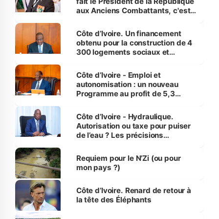
fait le Président de la République
aux Anciens Combattants, c'est
inédit » (Cne Yassoungo Koné ®)
Côte d’Ivoire. Un financement
obtenu pour la construction de 4
300 logements sociaux et
économiques à Abidjan, Bouaké
et Yamoussoukro
Côte d’Ivoire - Emploi et
autonomisation : un nouveau
Programme au profit de 5,3
millions de jeunes
Côte d’Ivoire - Hydraulique.
Autorisation ou taxe pour puiser
de l’eau ? Les précisions
d’Assahoré
Requiem pour le N’Zi (ou pour
mon pays ?)
Côte d’Ivoire. Renard de retour à
la tête des Éléphants