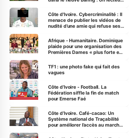
dénonce la légèreté du ministère
des Transports
Côte d'Ivoire. Cybercriminalité : Il
menace de publier les vidéos de
nudité d’une amie qui refuse ses
avances
Afrique - Humanitaire. Dominique
plaide pour une organisation des
Premières Dames « plus forte et
influente, dont l'impact s'affirme
sur la scène internationale »
TF1 : une photo fake qui fait des
vagues
Côte d’Ivoire - Football. La
Fédération siffle la fin de match
pour Emerse Faé
Côte d’Ivoire. Café-cacao: Un
Système national de Traçabilité
pour améliorer l’accès au marché
international