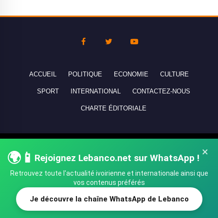
ACCUEIL
POLITIQUE
ECONOMIE
CULTURE
SPORT
INTERNATIONAL
CONTACTEZ-NOUS
CHARTE ÉDITORIALE
Copyright © 2010-2026 lebanco.net - Tous droits de reproduction
×
🌍📱
Rejoignez Lebanco.net sur WhatsApp !
réservés - All rights reserved.
Retrouvez toute l'actualité ivoirienne et internationale ainsi que
vos contenus préférés
Je découvre la chaîne WhatsApp de Lebanco
SHARE
TWEET