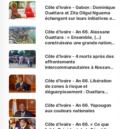
Côte d’Ivoire - Gabon : Dominique
Ouattara et Zita Oligui Nguema
échangent sur leurs initiatives en
faveur des femmes et des
enfants
Côte d’Ivoire - An 66. Alassane
Ouattara : « Ensemble, (…)
construisons une grande nation
pour nous-mêmes et pour les
générations futures »
Côte d’Ivoire - 4 morts après des
affrontements
intercommunautaires à Kossandji
(Alepé) - Notre correspondant au
milieu des sinistrés
Côte d’Ivoire - An 66. Libération
de zones à risque et
déguerpissement : Ouattara
assure du « strict respect de
l'Etat de droit pour préserver les
Côte d'Ivoire - An 66. Yopougon
vies humaines »
aux couleurs nationales
Côte d’Ivoire - An 66. « Ce que