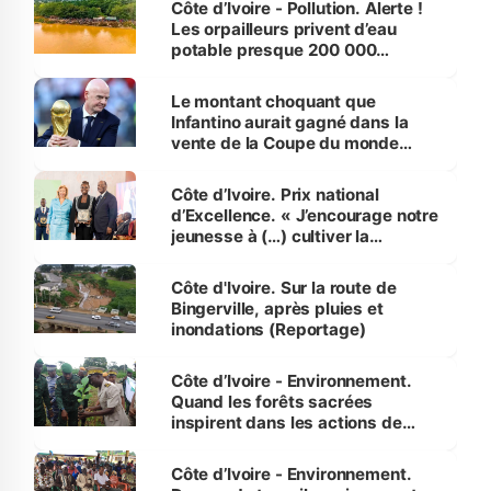
Côte d’Ivoire - Pollution. Alerte !
Les orpailleurs privent d’eau
potable presque 200 000
habitants autour d’Agboville
Le montant choquant que
Infantino aurait gagné dans la
vente de la Coupe du monde
révélé
Côte d’Ivoire. Prix national
d’Excellence. « J’encourage notre
jeunesse à (…) cultiver la
compétence et l’intégrité »
(Alassane Ouattara
Côte d'Ivoire. Sur la route de
Bingerville, après pluies et
inondations (Reportage)
Côte d’Ivoire - Environnement.
Quand les forêts sacrées
inspirent dans les actions de
reboisement
Côte d’Ivoire - Environnement.