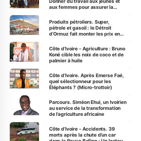
Donner du travail aux jeunes et
aux femmes pour assurer la
protection des espèces
menacées
Produits pétroliers. Super,
pétrole et gasoil : le Détroit
d’Ormuz fait monter les prix en
Côte d’Ivoire
Côte d’Ivoire - Agriculture : Bruno
Koné cible les noix de coco et de
palmier à huile
Côte d’Ivoire. Après Emerse Faé,
quel sélectionneur pour les
Éléphants ? (Micro-trottoir)
Parcours. Siméon Ehui, un Ivoirien
au service de la transformation
de l’agriculture africaine
Côte d’Ivoire - Accidents. 39
morts après la chute d’un car
dans le fleuve Bafing : Un lecteur