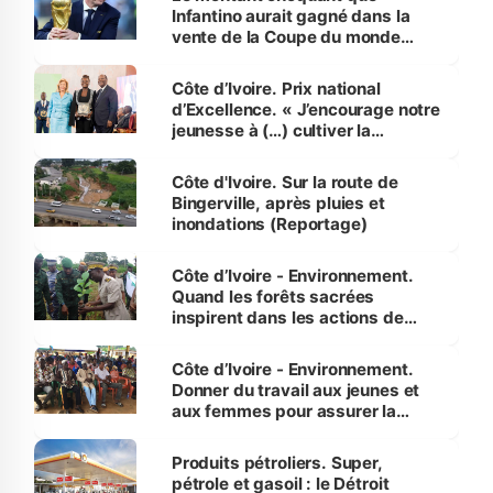
Infantino aurait gagné dans la
vente de la Coupe du monde
révélé
Côte d’Ivoire. Prix national
d’Excellence. « J’encourage notre
jeunesse à (…) cultiver la
compétence et l’intégrité »
(Alassane Ouattara
Côte d'Ivoire. Sur la route de
Bingerville, après pluies et
inondations (Reportage)
Côte d’Ivoire - Environnement.
Quand les forêts sacrées
inspirent dans les actions de
reboisement
Côte d’Ivoire - Environnement.
Donner du travail aux jeunes et
aux femmes pour assurer la
protection des espèces
menacées
Produits pétroliers. Super,
pétrole et gasoil : le Détroit