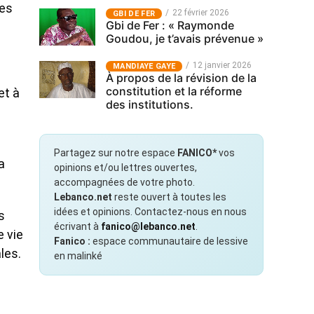
tes
22 février 2026
GBI DE FER
Gbi de Fer : « Raymonde
Goudou, je t’avais prévenue »
12 janvier 2026
MANDIAYE GAYE
À propos de la révision de la
constitution et la réforme
et à
des institutions.
Partagez sur notre espace
FANICO*
vos
a
opinions et/ou lettres ouvertes,
accompagnées de votre photo.
Lebanco.net
reste ouvert à toutes les
idées et opinions. Contactez-nous en nous
s
écrivant à
fanico@lebanco.net
.
e vie
Fanico :
espace communautaire de lessive
les.
en malinké