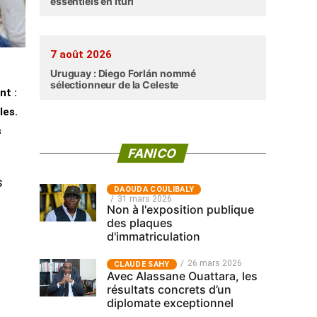
essentiels en Ituri
7 août 2026
Uruguay : Diego Forlán nommé
sélectionneur de la Celeste
nt :
les.
s
FANICO
s
‎DAOUDA COULIBALY
31 mars 2026
Non à l'exposition publique
des plaques
d'immatriculation
26 mars 2026
CLAUDE SAHY
Avec Alassane Ouattara, les
résultats concrets d’un
diplomate exceptionnel