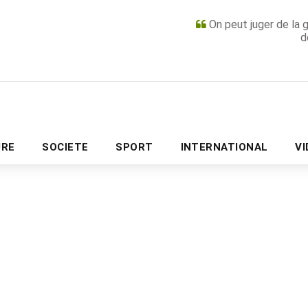
On peut juger de la 
d
PUBLICITÉ
URE
SOCIETE
SPORT
INTERNATIONAL
V