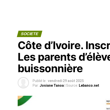
SOCIETE
Côte d’Ivoire. Insc
Les parents d’élève
buissonnière
Publié le :
vendredi 29 août 2025
Par:
Josiane Tanoa
| Source:
Lebanco.net