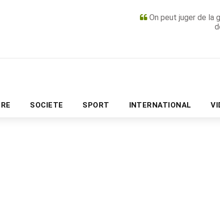
On peut juger de la 
d
PUBLICITÉ
URE
SOCIETE
SPORT
INTERNATIONAL
V