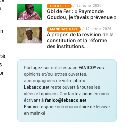
22 février 2026
GBI DE FER
a
Gbi de Fer : « Raymonde
Goudou, je t’avais prévenue »
12 janvier 2026
MANDIAYE GAYE
en
À propos de la révision de la
constitution et la réforme
des institutions.
ité
s
Partagez sur notre espace
FANICO*
vos
on
opinions et/ou lettres ouvertes,
accompagnées de votre photo.
Lebanco.net
reste ouvert à toutes les
idées et opinions. Contactez-nous en nous
écrivant à
fanico@lebanco.net
.
Fanico :
espace communautaire de lessive
en malinké