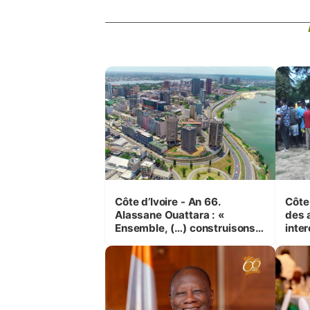
Côte d’Ivoire - An 66.
Côte 
Alassane Ouattara : «
des 
Ensemble, (…) construisons
inte
une grande nation pour nous-
Koss
mêmes et pour les
corr
générations futures »
sinis