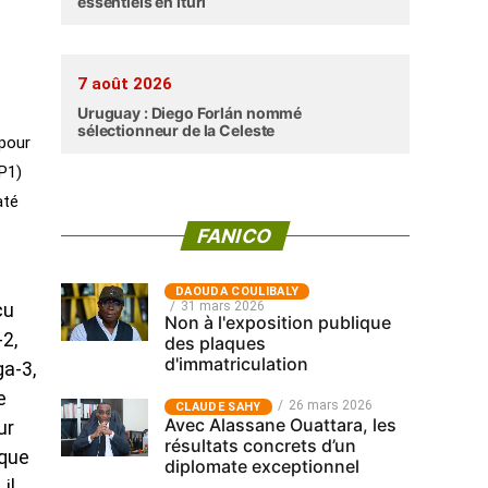
essentiels en Ituri
7 août 2026
Uruguay : Diego Forlán nommé
sélectionneur de la Celeste
 pour
CP1)
até
FANICO
‎DAOUDA COULIBALY
31 mars 2026
çu
Non à l'exposition publique
-2,
des plaques
d'immatriculation
ga-3,
e
26 mars 2026
CLAUDE SAHY
Avec Alassane Ouattara, les
ur
résultats concrets d’un
ique
diplomate exceptionnel
il