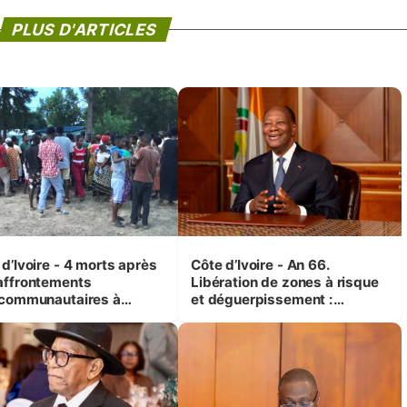
PLUS D'ARTICLES
d’Ivoire - 4 morts après
Côte d’Ivoire - An 66.
affrontements
Libération de zones à risque
rcommunautaires à
et déguerpissement :
andji (Alepé) - Notre
Ouattara assure du « strict
espondant au milieu des
respect de l'Etat de droit pour
trés
préserver les vies humaines
»