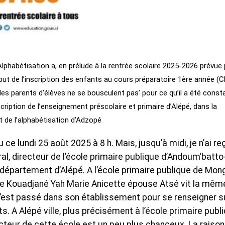
’Alphabétisation a, en prélude à la rentrée scolaire 2025-2026 prévue
but de l’inscription des enfants au cours préparatoire 1ère année (
les parents d’élèves ne se bousculent pas’ pour ce qu’il a été const
ription de l’enseignement préscolaire et primaire d’Alépé, dans la
et de l’alphabétisation d’Adzopé
ce lundi 25 août 2025 à 8 h. Mais, jusqu’à midi, je n’ai re
l, directeur de l’école primaire publique d’Andoum’batto
département d’Alépé. A l’école primaire publique de Mon
ice Kouadjané Yah Marie Anicette épouse Atsé vit la mêm
 n’est passé dans son établissement pour se renseigner s
ts. A Alépé ville, plus précisément à l’école primaire publ
cteur de cette école est un peu plus chanceux. La raison, 