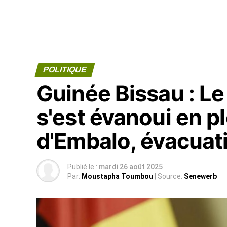
POLITIQUE
Guinée Bissau : Le
s'est évanoui en p
d'Embalo, évacuat
Publié le :
mardi 26 août 2025
Par:
Moustapha Toumbou
| Source:
Senewerb