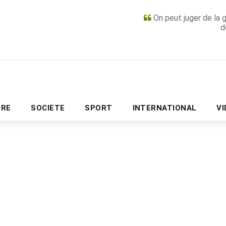
On peut juger de la 
d
PUBLICITÉ
URE
SOCIETE
SPORT
INTERNATIONAL
V