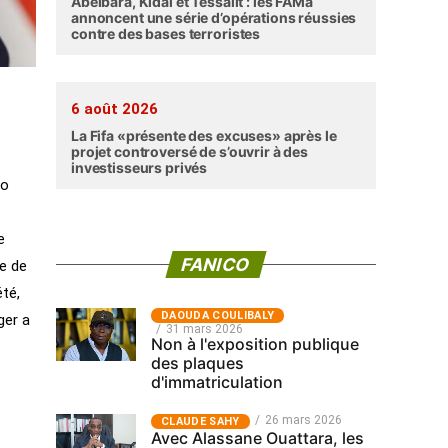
Abéibara, Kidal et Tessalit : les FAMa
annoncent une série d’opérations réussies
contre des bases terroristes
6 août 2026
La Fifa «présente des excuses» après le
projet controversé de s’ouvrir à des
investisseurs privés
co
e
FANICO
ée de
été,
‎DAOUDA COULIBALY
ger a
31 mars 2026
Non à l'exposition publique
des plaques
d'immatriculation
26 mars 2026
CLAUDE SAHY
Avec Alassane Ouattara, les