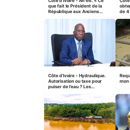
Côte d’Ivoire - An 66. « Ce
Côte
que fait le Président de la
obte
République aux Anciens
de 4
Combattants, c'est inédit »
et é
(Cne Yassoungo Koné ®)
Boua
Côte d’Ivoire - Hydraulique.
Requ
Autorisation ou taxe pour
mon 
puiser de l’eau ? Les
précisions d’Assahoré