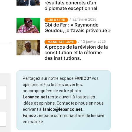
résultats concrets d’un
diplomate exceptionnel
22 février 2026
GBI DE FER
Gbi de Fer : « Raymonde
Goudou, je t’avais prévenue »
12 janvier 2026
MANDIAYE GAYE
À propos de la révision de la
constitution et la réforme
des institutions.
Partagez sur notre espace
FANICO*
vos
opinions et/ou lettres ouvertes,
accompagnées de votre photo.
Lebanco.net
reste ouvert à toutes les
idées et opinions. Contactez-nous en nous
écrivant à
fanico@lebanco.net
.
Fanico :
espace communautaire de lessive
en malinké