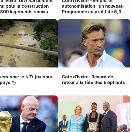
 d’Ivoire. Un financement
Côte d’Ivoire - Emploi et
nu pour la construction
autonomisation : un nouveau
 300 logements sociaux
Programme au profit de 5,3
conomiques à Abidjan,
millions de jeunes
ké et Yamoussoukro
iem pour le N’Zi (ou pour
Côte d’Ivoire. Renard de
pays ?)
retour à la tête des Éléphants