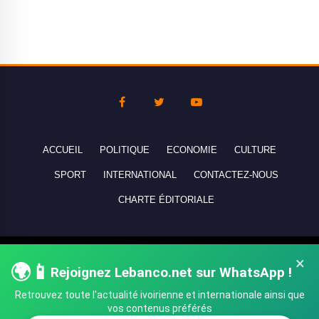
ACCUEIL
POLITIQUE
ECONOMIE
CULTURE
SPORT
INTERNATIONAL
CONTACTEZ-NOUS
CHARTE ÉDITORIALE
Copyright © 2010-2026 lebanco.net - Tous droits de reproduction
×
🌍📱
Rejoignez Lebanco.net sur WhatsApp !
réservés - All rights reserved.
Retrouvez toute l'actualité ivoirienne et internationale ainsi que
vos contenus préférés