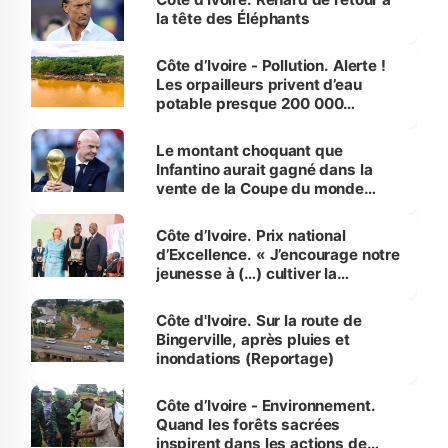
la tête des Éléphants
Côte d’Ivoire - Pollution. Alerte !
Les orpailleurs privent d’eau
potable presque 200 000
habitants autour d’Agboville
Le montant choquant que
Infantino aurait gagné dans la
vente de la Coupe du monde
révélé
Côte d’Ivoire. Prix national
d’Excellence. « J’encourage notre
jeunesse à (…) cultiver la
compétence et l’intégrité »
(Alassane Ouattara
Côte d'Ivoire. Sur la route de
Bingerville, après pluies et
inondations (Reportage)
Côte d’Ivoire - Environnement.
Quand les forêts sacrées
inspirent dans les actions de