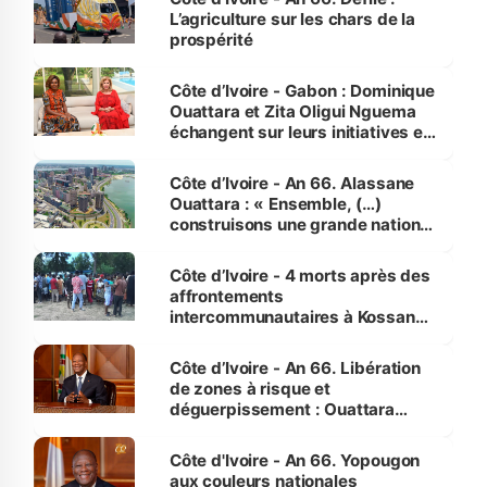
L’agriculture sur les chars de la
prospérité
Côte d’Ivoire - Gabon : Dominique
Ouattara et Zita Oligui Nguema
échangent sur leurs initiatives en
faveur des femmes et des
enfants
Côte d’Ivoire - An 66. Alassane
Ouattara : « Ensemble, (…)
construisons une grande nation
pour nous-mêmes et pour les
générations futures »
Côte d’Ivoire - 4 morts après des
affrontements
intercommunautaires à Kossandji
(Alepé) - Notre correspondant au
milieu des sinistrés
Côte d’Ivoire - An 66. Libération
de zones à risque et
déguerpissement : Ouattara
assure du « strict respect de
l'Etat de droit pour préserver les
Côte d'Ivoire - An 66. Yopougon
vies humaines »
aux couleurs nationales