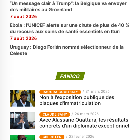
“Un message clair à Trump”: la Belgique va envoyer
des militaires au Groenland
7 août 2026
Ebola : l’UNICEF alerte sur une chute de plus de 40 %
du recours aux soins de santé essentiels en Ituri
7 août 2026
Uruguay : Diego Forlán nommé sélectionneur de la
Celeste
FANICO
31 mars 2026
‎DAOUDA COULIBALY
Non à l'exposition publique des
plaques d'immatriculation
26 mars 2026
CLAUDE SAHY
Avec Alassane Ouattara, les résultats
concrets d’un diplomate exceptionnel
22 février 2026
GBI DE FER