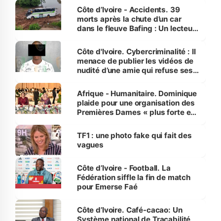
Côte d’Ivoire - Accidents. 39
morts après la chute d’un car
dans le fleuve Bafing : Un lecteur
dénonce la légèreté du ministère
des Transports
Côte d'Ivoire. Cybercriminalité : Il
menace de publier les vidéos de
nudité d’une amie qui refuse ses
avances
Afrique - Humanitaire. Dominique
plaide pour une organisation des
Premières Dames « plus forte et
influente, dont l'impact s'affirme
sur la scène internationale »
TF1 : une photo fake qui fait des
vagues
Côte d’Ivoire - Football. La
Fédération siffle la fin de match
pour Emerse Faé
Côte d’Ivoire. Café-cacao: Un
Système national de Traçabilité