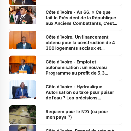
Côte d’Ivoire - An 66. « Ce que
fait le Président de la République
aux Anciens Combattants, c'est
inédit » (Cne Yassoungo Koné ®)
Côte d’Ivoire. Un financement
obtenu pour la construction de 4
300 logements sociaux et
économiques à Abidjan, Bouaké
et Yamoussoukro
Côte d’Ivoire - Emploi et
autonomisation : un nouveau
Programme au profit de 5,3
millions de jeunes
Côte d’Ivoire - Hydraulique.
Autorisation ou taxe pour puiser
de l’eau ? Les précisions
d’Assahoré
Requiem pour le N’Zi (ou pour
mon pays ?)
Côte d’Ivoire. Renard de retour à