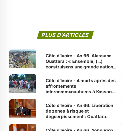
PLUS D'ARTICLES
Côte d’Ivoire - An 66. Alassane
Ouattara : « Ensemble, (…)
construisons une grande nation
pour nous-mêmes et pour les
générations futures »
Côte d’Ivoire - 4 morts après des
affrontements
intercommunautaires à Kossandji
(Alepé) - Notre correspondant au
milieu des sinistrés
Côte d’Ivoire - An 66. Libération
de zones à risque et
déguerpissement : Ouattara
assure du « strict respect de
l'Etat de droit pour préserver les
Côte d'Ivoire - An 66. Yopougon