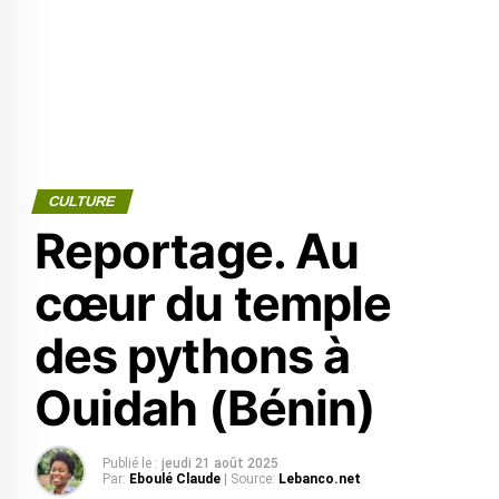
CULTURE
Reportage. Au
cœur du temple
des pythons à
Ouidah (Bénin)
Publié le :
jeudi 21 août 2025
Par:
Eboulé Claude
| Source:
Lebanco.net