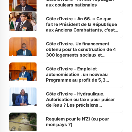
vies humaines »
aux couleurs nationales
Côte d’Ivoire - An 66. « Ce que
fait le Président de la République
aux Anciens Combattants, c'est
inédit » (Cne Yassoungo Koné ®)
Côte d’Ivoire. Un financement
obtenu pour la construction de 4
300 logements sociaux et
économiques à Abidjan, Bouaké
et Yamoussoukro
Côte d’Ivoire - Emploi et
autonomisation : un nouveau
Programme au profit de 5,3
millions de jeunes
Côte d’Ivoire - Hydraulique.
Autorisation ou taxe pour puiser
de l’eau ? Les précisions
d’Assahoré
Requiem pour le N’Zi (ou pour
mon pays ?)