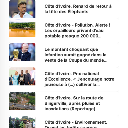
Côte d’Ivoire. Renard de retour à
la tête des Éléphants
Côte d’Ivoire - Pollution. Alerte !
Les orpailleurs privent d’eau
potable presque 200 000
habitants autour d’Agboville
Le montant choquant que
Infantino aurait gagné dans la
vente de la Coupe du monde
révélé
Côte d’Ivoire. Prix national
d’Excellence. « J’encourage notre
jeunesse à (…) cultiver la
compétence et l’intégrité »
(Alassane Ouattara
Côte d'Ivoire. Sur la route de
Bingerville, après pluies et
inondations (Reportage)
Côte d’Ivoire - Environnement.
Quand les forêts sacrées