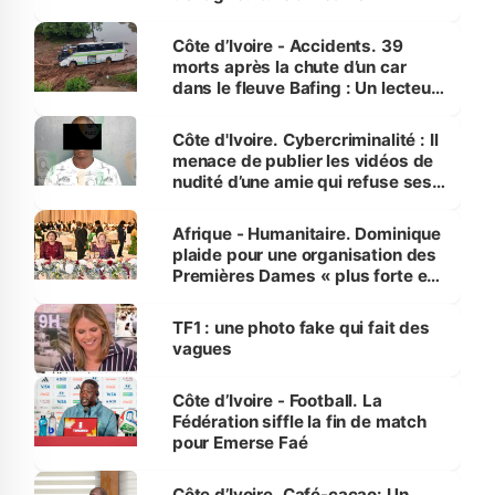
Côte d’Ivoire - Accidents. 39
morts après la chute d’un car
dans le fleuve Bafing : Un lecteur
dénonce la légèreté du ministère
des Transports
Côte d'Ivoire. Cybercriminalité : Il
menace de publier les vidéos de
nudité d’une amie qui refuse ses
avances
Afrique - Humanitaire. Dominique
plaide pour une organisation des
Premières Dames « plus forte et
influente, dont l'impact s'affirme
sur la scène internationale »
TF1 : une photo fake qui fait des
vagues
Côte d’Ivoire - Football. La
Fédération siffle la fin de match
pour Emerse Faé
Côte d’Ivoire. Café-cacao: Un