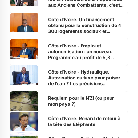
aux Anciens Combattants, c'est
inédit » (Cne Yassoungo Koné ®)
Côte d’Ivoire. Un financement
obtenu pour la construction de 4
300 logements sociaux et
économiques à Abidjan, Bouaké
et Yamoussoukro
Côte d’Ivoire - Emploi et
autonomisation : un nouveau
Programme au profit de 5,3
millions de jeunes
Côte d’Ivoire - Hydraulique.
Autorisation ou taxe pour puiser
de l’eau ? Les précisions
d’Assahoré
Requiem pour le N’Zi (ou pour
mon pays ?)
Côte d’Ivoire. Renard de retour à
la tête des Éléphants