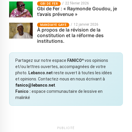
22 février 2026
GBI DE FER
Gbi de Fer : « Raymonde Goudou, je
t’avais prévenue »
12 janvier 2026
MANDIAYE GAYE
À propos de la révision de la
constitution et la réforme des
institutions.
Partagez sur notre espace
FANICO*
vos opinions
et/ou lettres ouvertes, accompagnées de votre
photo.
Lebanco.net
reste ouvert à toutes les idées
et opinions. Contactez-nous en nous écrivant à
fanico@lebanco.net
.
Fanico :
espace communautaire de lessive en
malinké
PUBLICITÉ