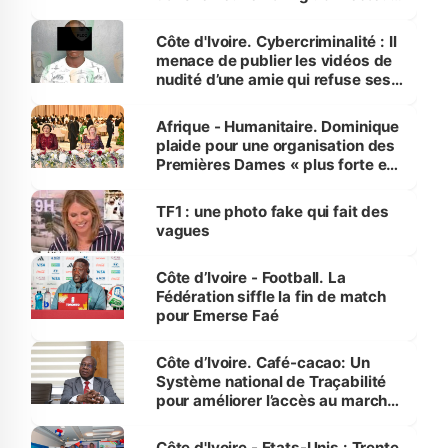
dénonce la légèreté du ministère
des Transports
Côte d'Ivoire. Cybercriminalité : Il
menace de publier les vidéos de
nudité d’une amie qui refuse ses
avances
Afrique - Humanitaire. Dominique
plaide pour une organisation des
Premières Dames « plus forte et
influente, dont l'impact s'affirme
sur la scène internationale »
TF1 : une photo fake qui fait des
vagues
Côte d’Ivoire - Football. La
Fédération siffle la fin de match
pour Emerse Faé
Côte d’Ivoire. Café-cacao: Un
Système national de Traçabilité
pour améliorer l’accès au marché
international
Côte d'Ivoire - Etats-Unis : Trente