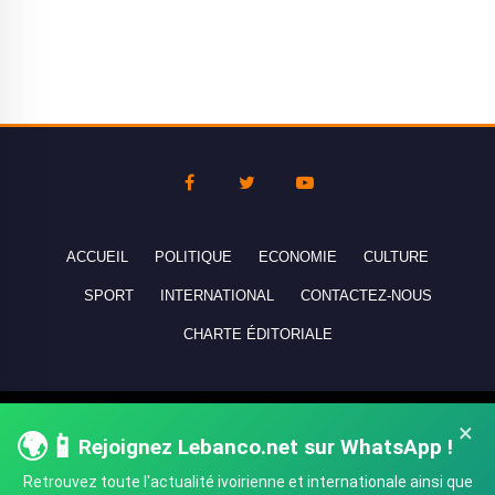
ACCUEIL
POLITIQUE
ECONOMIE
CULTURE
SPORT
INTERNATIONAL
CONTACTEZ-NOUS
CHARTE ÉDITORIALE
Copyright © 2010-2026 lebanco.net - Tous droits de reproduction
×
🌍📱
Rejoignez Lebanco.net sur WhatsApp !
réservés - All rights reserved.
Retrouvez toute l'actualité ivoirienne et internationale ainsi que