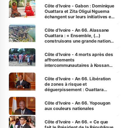
Côte d’Ivoire - Gabon : Dominique
Ouattara et Zita Oligui Nguema
échangent sur leurs initiatives en
faveur des femmes et des
enfants
Côte d’Ivoire - An 66. Alassane
Ouattara : « Ensemble, (…)
construisons une grande nation
pour nous-mêmes et pour les
générations futures »
Côte d’Ivoire - 4 morts après des
affrontements
intercommunautaires à Kossandji
(Alepé) - Notre correspondant au
milieu des sinistrés
Côte d’Ivoire - An 66. Libération
de zones à risque et
déguerpissement : Ouattara
assure du « strict respect de
l'Etat de droit pour préserver les
Côte d'Ivoire - An 66. Yopougon
vies humaines »
aux couleurs nationales
Côte d’Ivoire - An 66. « Ce que
fait le Président de la République