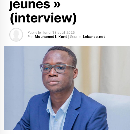
jeunes »
(interview)
Publié le :
lundi 18 août 2025
Par:
Mouhamed I. Koné
| Source:
Lebanco.net