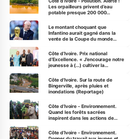
Côte d’Ivoire - Pollution. Alerte !
Les orpailleurs privent d’eau
potable presque 200 000
habitants autour d’Agboville
Le montant choquant que
Infantino aurait gagné dans la
vente de la Coupe du monde
révélé
Côte d’Ivoire. Prix national
d’Excellence. « J’encourage notre
jeunesse à (…) cultiver la
compétence et l’intégrité »
(Alassane Ouattara
Côte d'Ivoire. Sur la route de
Bingerville, après pluies et
inondations (Reportage)
Côte d’Ivoire - Environnement.
Quand les forêts sacrées
inspirent dans les actions de
reboisement
Côte d’Ivoire - Environnement.
Donner du travail aux jeunes et