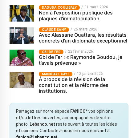
31 mars 2026
‎DAOUDA COULIBALY
Non à l'exposition publique des
plaques d'immatriculation
26 mars 2026
CLAUDE SAHY
Avec Alassane Ouattara, les résultats
concrets d’un diplomate exceptionnel
22 février 2026
GBI DE FER
Gbi de Fer : « Raymonde Goudou, je
t’avais prévenue »
12 janvier 2026
MANDIAYE GAYE
À propos de la révision de la
constitution et la réforme des
institutions.
Partagez sur notre espace
FANICO*
vos opinions
et/ou lettres ouvertes, accompagnées de votre
photo.
Lebanco.net
reste ouvert à toutes les idées
et opinions. Contactez-nous en nous écrivant à
fanico@lebanco.net
.