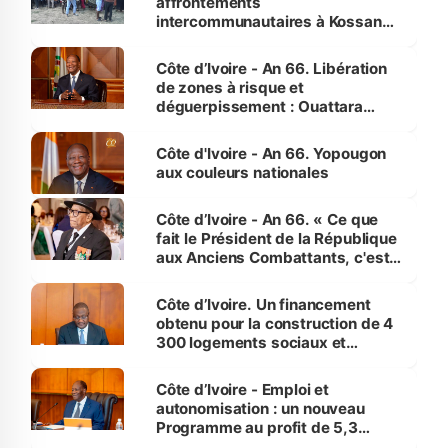
affrontements
intercommunautaires à Kossandji
(Alepé) - Notre correspondant au
milieu des sinistrés
Côte d’Ivoire - An 66. Libération
de zones à risque et
déguerpissement : Ouattara
assure du « strict respect de
l'Etat de droit pour préserver les
Côte d'Ivoire - An 66. Yopougon
vies humaines »
aux couleurs nationales
Côte d’Ivoire - An 66. « Ce que
fait le Président de la République
aux Anciens Combattants, c'est
inédit » (Cne Yassoungo Koné ®)
Côte d’Ivoire. Un financement
obtenu pour la construction de 4
300 logements sociaux et
économiques à Abidjan, Bouaké
et Yamoussoukro
Côte d’Ivoire - Emploi et
autonomisation : un nouveau
Programme au profit de 5,3
millions de jeunes