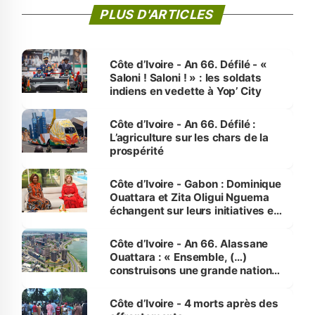
PLUS D'ARTICLES
Côte d’Ivoire - An 66. Défilé - «
Saloni ! Saloni ! » : les soldats
indiens en vedette à Yop’ City
Côte d’Ivoire - An 66. Défilé :
L’agriculture sur les chars de la
prospérité
Côte d’Ivoire - Gabon : Dominique
Ouattara et Zita Oligui Nguema
échangent sur leurs initiatives en
faveur des femmes et des
enfants
Côte d’Ivoire - An 66. Alassane
Ouattara : « Ensemble, (…)
construisons une grande nation
pour nous-mêmes et pour les
générations futures »
Côte d’Ivoire - 4 morts après des