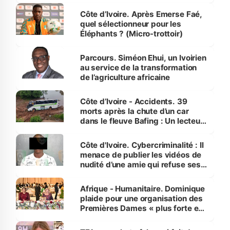
Côte d’Ivoire. Après Emerse Faé,
quel sélectionneur pour les
Éléphants ? (Micro-trottoir)
Parcours. Siméon Ehui, un Ivoirien
au service de la transformation
de l’agriculture africaine
Côte d’Ivoire - Accidents. 39
morts après la chute d’un car
dans le fleuve Bafing : Un lecteur
dénonce la légèreté du ministère
des Transports
Côte d'Ivoire. Cybercriminalité : Il
menace de publier les vidéos de
nudité d’une amie qui refuse ses
avances
Afrique - Humanitaire. Dominique
plaide pour une organisation des
Premières Dames « plus forte et
influente, dont l'impact s'affirme
sur la scène internationale »