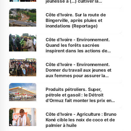
jeunesse à (…) cultiver la
compétence et l’intégrité »
(Alassane Ouattara
Côte d'Ivoire. Sur la route de
Bingerville, après pluies et
inondations (Reportage)
Côte d’Ivoire - Environnement.
Quand les forêts sacrées
inspirent dans les actions de
reboisement
Côte d’Ivoire - Environnement.
Donner du travail aux jeunes et
aux femmes pour assurer la
protection des espèces
menacées
Produits pétroliers. Super,
pétrole et gasoil : le Détroit
d’Ormuz fait monter les prix en
Côte d’Ivoire
Côte d’Ivoire - Agriculture : Bruno
Koné cible les noix de coco et de
palmier à huile