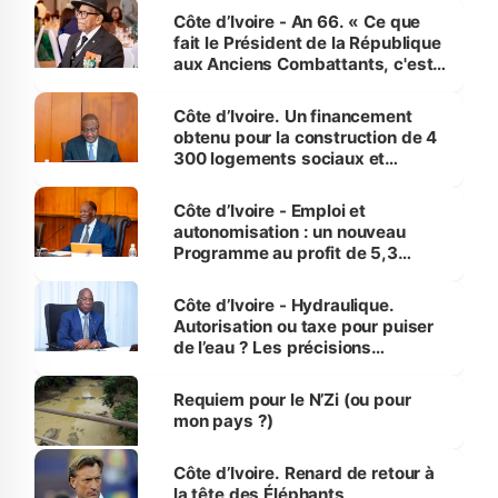
Côte d’Ivoire - An 66. « Ce que
fait le Président de la République
aux Anciens Combattants, c'est
inédit » (Cne Yassoungo Koné ®)
Côte d’Ivoire. Un financement
obtenu pour la construction de 4
300 logements sociaux et
économiques à Abidjan, Bouaké
et Yamoussoukro
Côte d’Ivoire - Emploi et
autonomisation : un nouveau
Programme au profit de 5,3
millions de jeunes
Côte d’Ivoire - Hydraulique.
Autorisation ou taxe pour puiser
de l’eau ? Les précisions
d’Assahoré
Requiem pour le N’Zi (ou pour
mon pays ?)
Côte d’Ivoire. Renard de retour à
la tête des Éléphants