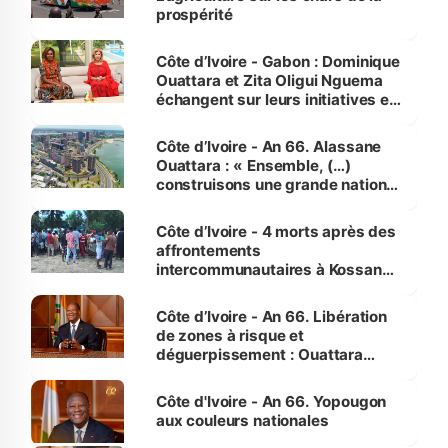
prospérité
Côte d’Ivoire - Gabon : Dominique
Ouattara et Zita Oligui Nguema
échangent sur leurs initiatives en
faveur des femmes et des
enfants
Côte d’Ivoire - An 66. Alassane
Ouattara : « Ensemble, (…)
construisons une grande nation
pour nous-mêmes et pour les
générations futures »
Côte d’Ivoire - 4 morts après des
affrontements
intercommunautaires à Kossandji
(Alepé) - Notre correspondant au
milieu des sinistrés
Côte d’Ivoire - An 66. Libération
de zones à risque et
déguerpissement : Ouattara
assure du « strict respect de
l'Etat de droit pour préserver les
Côte d'Ivoire - An 66. Yopougon
vies humaines »
aux couleurs nationales