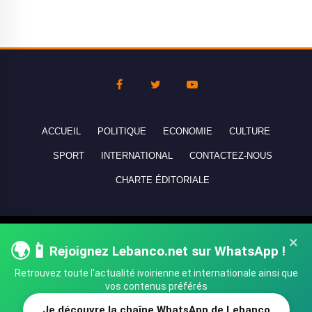
ACCUEIL
POLITIQUE
ECONOMIE
CULTURE
SPORT
INTERNATIONAL
CONTACTEZ-NOUS
CHARTE ÉDITORIALE
Copyright © 2010-2026 lebanco.net - Tous droits de reproduction
×
🌍📱
Rejoignez Lebanco.net sur WhatsApp !
réservés - All rights reserved.
Retrouvez toute l'actualité ivoirienne et internationale ainsi que
vos contenus préférés
Je découvre la chaîne WhatsApp de Lebanco