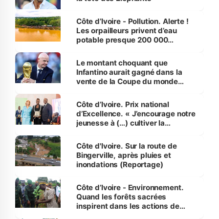
Côte d’Ivoire - Pollution. Alerte !
Les orpailleurs privent d’eau
potable presque 200 000
habitants autour d’Agboville
Le montant choquant que
Infantino aurait gagné dans la
vente de la Coupe du monde
révélé
Côte d’Ivoire. Prix national
d’Excellence. « J’encourage notre
jeunesse à (…) cultiver la
compétence et l’intégrité »
(Alassane Ouattara
Côte d'Ivoire. Sur la route de
Bingerville, après pluies et
inondations (Reportage)
Côte d’Ivoire - Environnement.
Quand les forêts sacrées
inspirent dans les actions de
reboisement