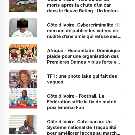
morts après la chute d’un car
dans le fleuve Bafing : Un lecteur
dénonce la légèreté du ministère
des Transports
Côte d'Ivoire. Cybercriminalité : Il
menace de publier les vidéos de
nudité d’une amie qui refuse ses
avances
Afrique - Humanitaire. Dominique
plaide pour une organisation des
Premières Dames « plus forte et
influente, dont l'impact s'affirme
sur la scène internationale »
TF1 : une photo fake qui fait des
vagues
Côte d’Ivoire - Football. La
Fédération siffle la fin de match
pour Emerse Faé
Côte d’Ivoire. Café-cacao: Un
Système national de Traçabilité
pour améliorer l’accès au marché