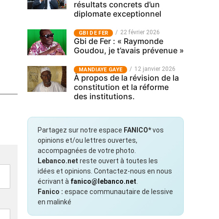
résultats concrets d’un
diplomate exceptionnel
22 février 2026
GBI DE FER
Gbi de Fer : « Raymonde
Goudou, je t’avais prévenue »
12 janvier 2026
MANDIAYE GAYE
À propos de la révision de la
constitution et la réforme
des institutions.
Partagez sur notre espace
FANICO*
vos
opinions et/ou lettres ouvertes,
accompagnées de votre photo.
Lebanco.net
reste ouvert à toutes les
idées et opinions. Contactez-nous en nous
écrivant à
fanico@lebanco.net
.
Fanico :
espace communautaire de lessive
en malinké