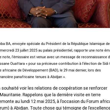
a BA, envoyée spéciale du Président de la République Islamique de
ercredi 23 juillet 2025 au palais présidentiel, rapporte une note é
tte note, l’émissaire est venue avec un message de reconnaissance 
ane Ouattara « pour sa précieuse contribution à l’élection de Sidi 
fricaine de Développement (BAD), le 29 mai dernier, lors des
nancière panafricaine tenues à Abidjan ».
souhaité voir les relations de coopération se renforcer
 Mauritanie. Rappelons que la dernière visite en terre
remonte au lundi 12 mai 2025, à l’occasion du Forum afric
orum) à Abidjan. Toute chose qui témoigne de l’excellenc