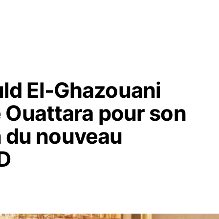
ld El-Ghazouani
 Ouattara pour son
on du nouveau
AD