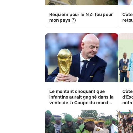
Requiem pour le N’Zi (ou pour
Côte
mon pays ?)
retou
Le montant choquant que
Côte 
Infantino aurait gagné dans la
d’Ex
vente de la Coupe du monde
notre
révélé
la co
(Ala