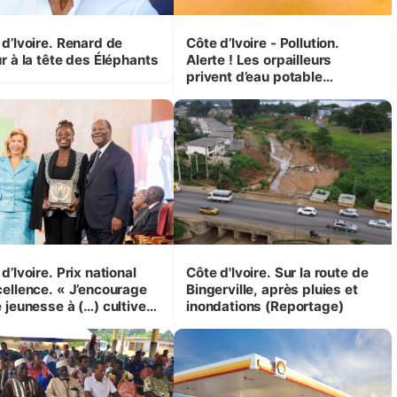
 d’Ivoire. Renard de
Côte d’Ivoire - Pollution.
r à la tête des Éléphants
Alerte ! Les orpailleurs
privent d’eau potable
presque 200 000 habitants
autour d’Agboville
d’Ivoire. Prix national
Côte d'Ivoire. Sur la route de
cellence. « J’encourage
Bingerville, après pluies et
 jeunesse à (…) cultiver
inondations (Reportage)
mpétence et l’intégrité »
ssane Ouattara