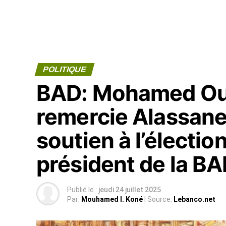
POLITIQUE
BAD: Mohamed Ou
remercie Alassane
soutien à l’électi
président de la B
Publié le :
jeudi 24 juillet 2025
Par:
Mouhamed I. Koné
| Source:
Lebanco.net