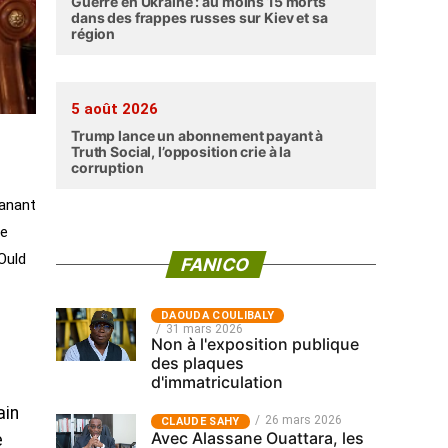
Guerre en Ukraine : au moins 15 morts
dans des frappes russes sur Kiev et sa
région
5 août 2026
Trump lance un abonnement payant à
Truth Social, l’opposition crie à la
corruption
manant
de
Ould
FANICO
‎DAOUDA COULIBALY
31 mars 2026
Non à l'exposition publique
des plaques
d'immatriculation
ain
26 mars 2026
CLAUDE SAHY
Avec Alassane Ouattara, les
e