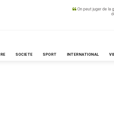
On peut juger de la 
d
PUBLICITÉ
URE
SOCIETE
SPORT
INTERNATIONAL
V