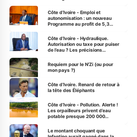
économiques à Abidjan, Bouaké
et Yamoussoukro
Côte d’Ivoire - Emploi et
autonomisation : un nouveau
Programme au profit de 5,3
millions de jeunes
Côte d’Ivoire - Hydraulique.
Autorisation ou taxe pour puiser
de l’eau ? Les précisions
d’Assahoré
Requiem pour le N’Zi (ou pour
mon pays ?)
Côte d’Ivoire. Renard de retour à
la tête des Éléphants
Côte d’Ivoire - Pollution. Alerte !
Les orpailleurs privent d’eau
potable presque 200 000
habitants autour d’Agboville
Le montant choquant que
Infantino aurait gagné dans la