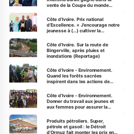
vente de la Coupe du monde
révélé
Côte d’Ivoire. Prix national
d’Excellence. « J’encourage notre
jeunesse à (…) cultiver la
compétence et l’intégrité »
(Alassane Ouattara
Côte d'Ivoire. Sur la route de
Bingerville, après pluies et
inondations (Reportage)
Côte d’Ivoire - Environnement.
Quand les forêts sacrées
inspirent dans les actions de
reboisement
Côte d’Ivoire - Environnement.
Donner du travail aux jeunes et
aux femmes pour assurer la
protection des espèces
menacées
Produits pétroliers. Super,
pétrole et gasoil : le Détroit
d’Ormuz fait monter les prix en