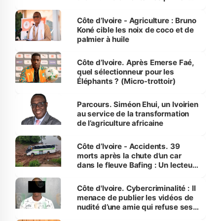
Côte d’Ivoire
Côte d’Ivoire - Agriculture : Bruno
Koné cible les noix de coco et de
palmier à huile
Côte d’Ivoire. Après Emerse Faé,
quel sélectionneur pour les
Éléphants ? (Micro-trottoir)
Parcours. Siméon Ehui, un Ivoirien
au service de la transformation
de l’agriculture africaine
Côte d’Ivoire - Accidents. 39
morts après la chute d’un car
dans le fleuve Bafing : Un lecteur
dénonce la légèreté du ministère
des Transports
Côte d'Ivoire. Cybercriminalité : Il
menace de publier les vidéos de
nudité d’une amie qui refuse ses
avances