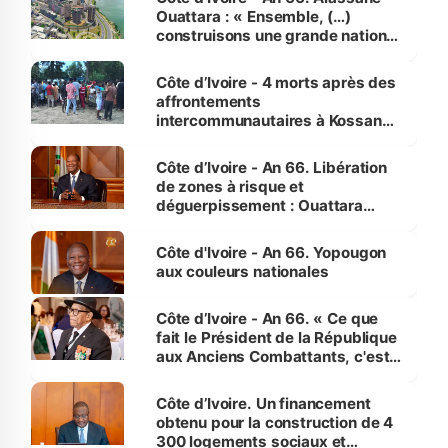
Ouattara : « Ensemble, (…)
construisons une grande nation
pour nous-mêmes et pour les
générations futures »
Côte d’Ivoire - 4 morts après des
affrontements
intercommunautaires à Kossandji
(Alepé) - Notre correspondant au
milieu des sinistrés
Côte d’Ivoire - An 66. Libération
de zones à risque et
déguerpissement : Ouattara
assure du « strict respect de
l'Etat de droit pour préserver les
Côte d'Ivoire - An 66. Yopougon
vies humaines »
aux couleurs nationales
Côte d’Ivoire - An 66. « Ce que
fait le Président de la République
aux Anciens Combattants, c'est
inédit » (Cne Yassoungo Koné ®)
Côte d’Ivoire. Un financement
obtenu pour la construction de 4
300 logements sociaux et