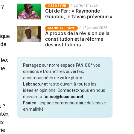
22 février 2026
GBI DE FER
 ?
Gbi de Fer : « Raymonde
Goudou, je t’avais prévenue »
12 janvier 2026
MANDIAYE GAYE
À propos de la révision de la
lique
constitution et la réforme
 de
des institutions.
 les
Partagez sur notre espace
FANICO*
vos
ue.
opinions et/ou lettres ouvertes,
accompagnées de votre photo.
Lebanco.net
reste ouvert à toutes les
idées et opinions. Contactez-nous en nous
écrivant à
fanico@lebanco.net
.
Fanico :
espace communautaire de lessive
e ?
en malinké
té»,
es
rie