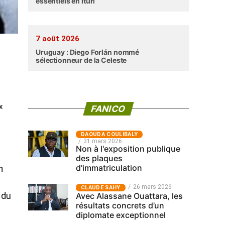
essentiels en Ituri
7 août 2026
Uruguay : Diego Forlán nommé
sélectionneur de la Celeste
x
FANICO
‎DAOUDA COULIBALY
31 mars 2026
Non à l'exposition publique
des plaques
d'immatriculation
n
26 mars 2026
CLAUDE SAHY
Avec Alassane Ouattara, les
 du
résultats concrets d’un
diplomate exceptionnel
: