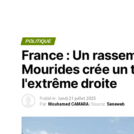
POLITIQUE
France : Un rasse
Mourides crée un 
l'extrême droite
Publié le :
lundi 21 juillet 2025
Par:
Mouhamed CAMARA
| Source:
Seneweb