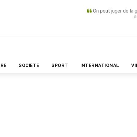
On peut juger de la 
d
PUBLICITÉ
URE
SOCIETE
SPORT
INTERNATIONAL
V