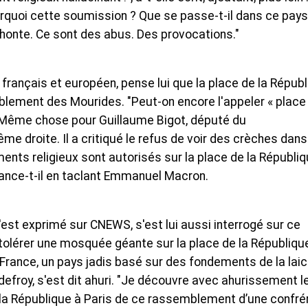
rquoi cette soumission ? Que se passe-t-il dans ce pays
 honte. Ce sont des abus. Des provocations."
 français et européen, pense lui que la place de la Répub
blement des Mourides. "Peut-on encore l'appeler « place
l. Même chose pour Guillaume Bigot, député du
e droite. Il a critiqué le refus de voir des crèches dans
ts religieux sont autorisés sur la place de la Républiq
 lance-t-il en taclant Emmanuel Macron.
s'est exprimé sur CNEWS, s'est lui aussi interrogé sur ce
lérer une mosquée géante sur la place de la Républiqu
 France, un pays jadis basé sur des fondements de la laici
odefroy, s'est dit ahuri. "Je découvre avec ahurissement l
e la République à Paris de ce rassemblement d’une confré