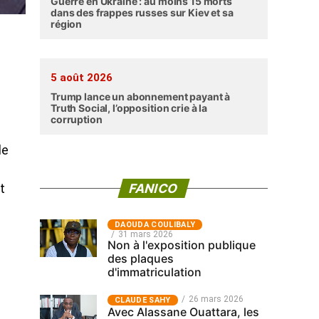
Guerre en Ukraine : au moins 15 morts
dans des frappes russes sur Kiev et sa
région
5 août 2026
Trump lance un abonnement payant à
Truth Social, l’opposition crie à la
corruption
le
FANICO
t
‎DAOUDA COULIBALY
31 mars 2026
Non à l'exposition publique
des plaques
d'immatriculation
26 mars 2026
CLAUDE SAHY
Avec Alassane Ouattara, les