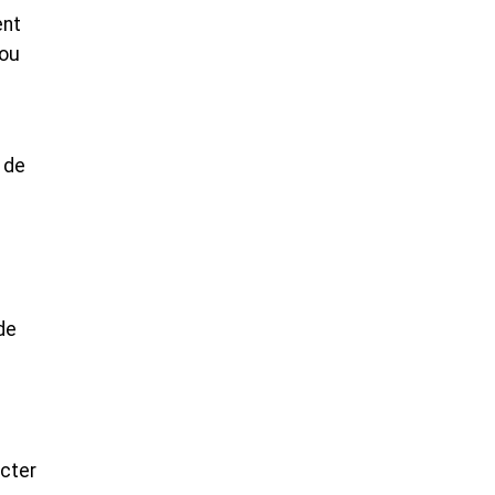
ent
 ou
 de
de
ecter