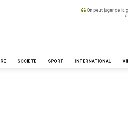
On peut juger de la 
d
PUBLICITÉ
URE
SOCIETE
SPORT
INTERNATIONAL
V