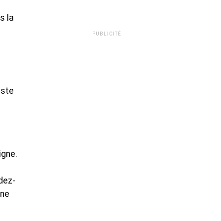
s la
PUBLICITÉ
iste
igne.
dez-
nne