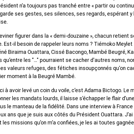
ésident n’a toujours pas tranché entre « partir ou continu
egarde ses gestes, ses silences, ses regards, espérant y l
ise.
viner figurer dans la « demi-douzaine », chacun retient 
re. Est-il besoin de rappeler leurs noms ? Tiémoko Meylet
Téné Biraima Ouattara, Cissé Bacongo, Mambé Beugré, Ka
qu’entre les "…" pourraient se cacher d'autres noms, no
s valeurs refuges, des fétiches insoupçonnés qu'on ca
rnier moment à la Beugré Mambé.
ci à avoir levé un coin du voile, c’est Adama Bictogo. Le 
ner les mandats lourds, il laisse s’échapper le flair d’un
s le manteau de la fidélité. Dans une interview à France 2
-deux ans que je suis aux côtés du Président Ouattara. J’ai
les missions qu’on m’a confiées, je les ai toutes gagnée