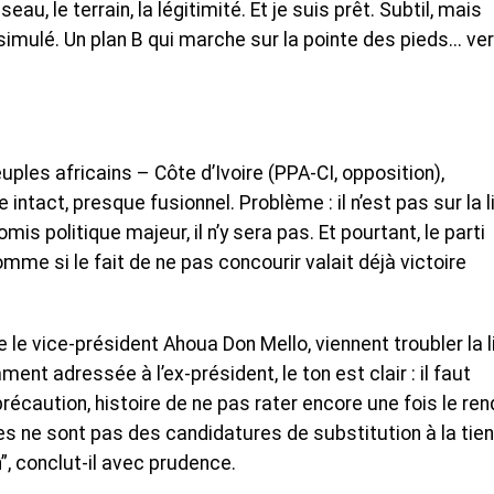
éseau, le terrain, la légitimité. Et je suis prêt. Subtil, mais
imulé. Un plan B qui marche sur la pointe des pieds... ver
ples africains – Côte d’Ivoire (PPA-CI, opposition),
ntact, presque fusionnel. Problème : il n’est pas sur la l
is politique majeur, il n’y sera pas. Et pourtant, le parti
omme si le fait de ne pas concourir valait déjà victoire
le vice-président Ahoua Don Mello, viennent troubler la l
ent adressée à l’ex-président, le ton est clair : il faut
récaution, histoire de ne pas rater encore une fois le ren
es ne sont pas des candidatures de substitution à la tie
, conclut-il avec prudence.