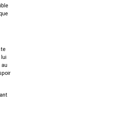
ible
ique
ste
lui
e au
spoir
yant