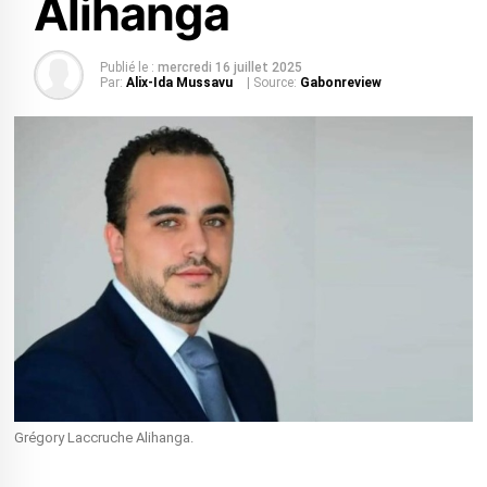
Alihanga
Publié le :
mercredi 16 juillet 2025
Par:
Alix-Ida Mussavu
| Source:
Gabonreview
Grégory Laccruche Alihanga.