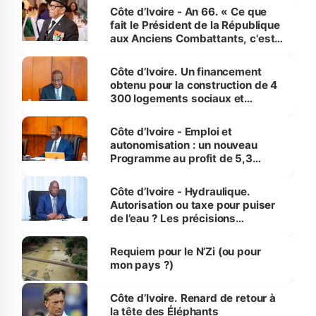
Côte d’Ivoire - An 66. « Ce que
fait le Président de la République
aux Anciens Combattants, c'est
inédit » (Cne Yassoungo Koné ®)
Côte d’Ivoire. Un financement
obtenu pour la construction de 4
300 logements sociaux et
économiques à Abidjan, Bouaké
et Yamoussoukro
Côte d’Ivoire - Emploi et
autonomisation : un nouveau
Programme au profit de 5,3
millions de jeunes
Côte d’Ivoire - Hydraulique.
Autorisation ou taxe pour puiser
de l’eau ? Les précisions
d’Assahoré
Requiem pour le N’Zi (ou pour
mon pays ?)
Côte d’Ivoire. Renard de retour à
la tête des Éléphants