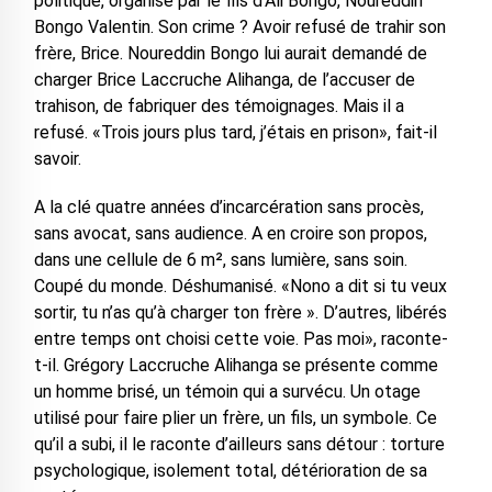
politique, organisé par le fils d’Ali Bongo, Noureddin
Bongo Valentin. Son crime ? Avoir refusé de trahir son
frère, Brice. Noureddin Bongo lui aurait demandé de
charger Brice Laccruche Alihanga, de l’accuser de
trahison, de fabriquer des témoignages. Mais il a
refusé. «Trois jours plus tard, j’étais en prison», fait-il
savoir.
A la clé quatre années d’incarcération sans procès,
sans avocat, sans audience. A en croire son propos,
dans une cellule de 6 m², sans lumière, sans soin.
Coupé du monde. Déshumanisé. «Nono a dit si tu veux
sortir, tu n’as qu’à charger ton frère ». D’autres, libérés
entre temps ont choisi cette voie. Pas moi», raconte-
t-il. Grégory Laccruche Alihanga se présente comme
un homme brisé, un témoin qui a survécu. Un otage
utilisé pour faire plier un frère, un fils, un symbole. Ce
qu’il a subi, il le raconte d’ailleurs sans détour : torture
psychologique, isolement total, détérioration de sa