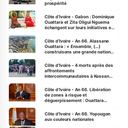
prospérité
Côte d’Ivoire - Gabon : Dominique
Ouattara et Zita Oligui Nguema
échangent sur leurs initiatives en
faveur des femmes et des
enfants
Côte d’Ivoire - An 66. Alassane
Ouattara : « Ensemble, (…)
construisons une grande nation
pour nous-mêmes et pour les
générations futures »
Côte d’Ivoire - 4 morts après des
affrontements
intercommunautaires à Kossandji
(Alepé) - Notre correspondant au
milieu des sinistrés
Côte d’Ivoire - An 66. Libération
de zones à risque et
déguerpissement : Ouattara
assure du « strict respect de
l'Etat de droit pour préserver les
Côte d'Ivoire - An 66. Yopougon
vies humaines »
aux couleurs nationales