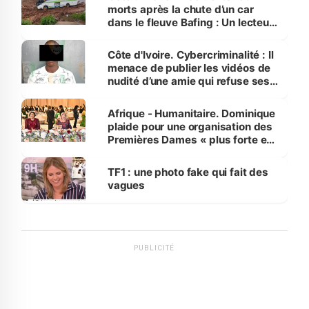
morts après la chute d’un car
dans le fleuve Bafing : Un lecteur
dénonce la légèreté du ministère
des Transports
Côte d'Ivoire. Cybercriminalité : Il
menace de publier les vidéos de
nudité d’une amie qui refuse ses
avances
Afrique - Humanitaire. Dominique
plaide pour une organisation des
Premières Dames « plus forte et
influente, dont l'impact s'affirme
sur la scène internationale »
TF1 : une photo fake qui fait des
vagues
PUBLICITÉ