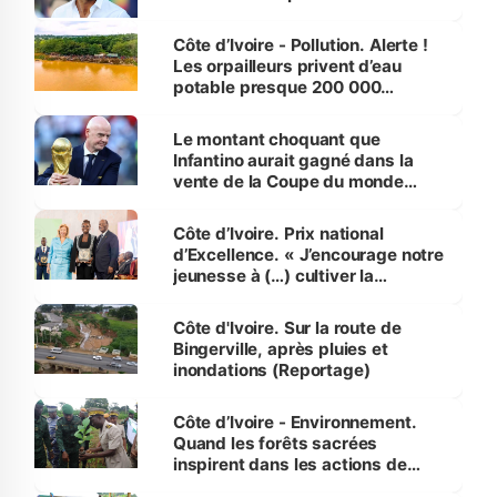
Côte d’Ivoire - Pollution. Alerte !
Les orpailleurs privent d’eau
potable presque 200 000
habitants autour d’Agboville
Le montant choquant que
Infantino aurait gagné dans la
vente de la Coupe du monde
révélé
Côte d’Ivoire. Prix national
d’Excellence. « J’encourage notre
jeunesse à (…) cultiver la
compétence et l’intégrité »
(Alassane Ouattara
Côte d'Ivoire. Sur la route de
Bingerville, après pluies et
inondations (Reportage)
Côte d’Ivoire - Environnement.
Quand les forêts sacrées
inspirent dans les actions de
reboisement