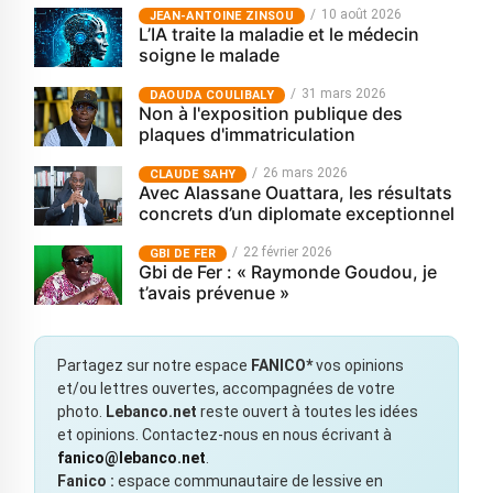
10 août 2026
JEAN-ANTOINE ZINSOU
L’IA traite la maladie et le médecin
soigne le malade
31 mars 2026
‎DAOUDA COULIBALY
Non à l'exposition publique des
plaques d'immatriculation
26 mars 2026
CLAUDE SAHY
Avec Alassane Ouattara, les résultats
concrets d’un diplomate exceptionnel
22 février 2026
GBI DE FER
Gbi de Fer : « Raymonde Goudou, je
t’avais prévenue »
Partagez sur notre espace
FANICO*
vos opinions
et/ou lettres ouvertes, accompagnées de votre
photo.
Lebanco.net
reste ouvert à toutes les idées
et opinions. Contactez-nous en nous écrivant à
fanico@lebanco.net
.
Fanico :
espace communautaire de lessive en