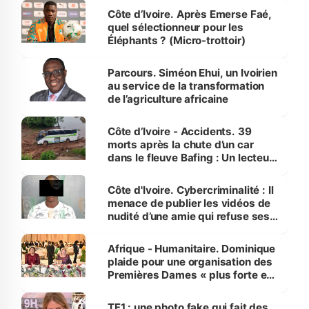
Côte d’Ivoire. Après Emerse Faé,
quel sélectionneur pour les
Éléphants ? (Micro-trottoir)
Parcours. Siméon Ehui, un Ivoirien
au service de la transformation
de l’agriculture africaine
Côte d’Ivoire - Accidents. 39
morts après la chute d’un car
dans le fleuve Bafing : Un lecteur
dénonce la légèreté du ministère
des Transports
Côte d'Ivoire. Cybercriminalité : Il
menace de publier les vidéos de
nudité d’une amie qui refuse ses
avances
Afrique - Humanitaire. Dominique
plaide pour une organisation des
Premières Dames « plus forte et
influente, dont l'impact s'affirme
sur la scène internationale »
TF1 : une photo fake qui fait des