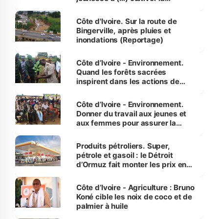
compétence et l’intégrité »
(Alassane Ouattara
Côte d'Ivoire. Sur la route de
Bingerville, après pluies et
inondations (Reportage)
Côte d’Ivoire - Environnement.
Quand les forêts sacrées
inspirent dans les actions de
reboisement
Côte d’Ivoire - Environnement.
Donner du travail aux jeunes et
aux femmes pour assurer la
protection des espèces
menacées
Produits pétroliers. Super,
pétrole et gasoil : le Détroit
d’Ormuz fait monter les prix en
Côte d’Ivoire
Côte d’Ivoire - Agriculture : Bruno
Koné cible les noix de coco et de
palmier à huile