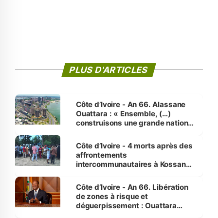
PLUS D'ARTICLES
Côte d’Ivoire - An 66. Alassane
Ouattara : « Ensemble, (…)
construisons une grande nation
pour nous-mêmes et pour les
générations futures »
Côte d’Ivoire - 4 morts après des
affrontements
intercommunautaires à Kossandji
(Alepé) - Notre correspondant au
milieu des sinistrés
Côte d’Ivoire - An 66. Libération
de zones à risque et
déguerpissement : Ouattara
assure du « strict respect de