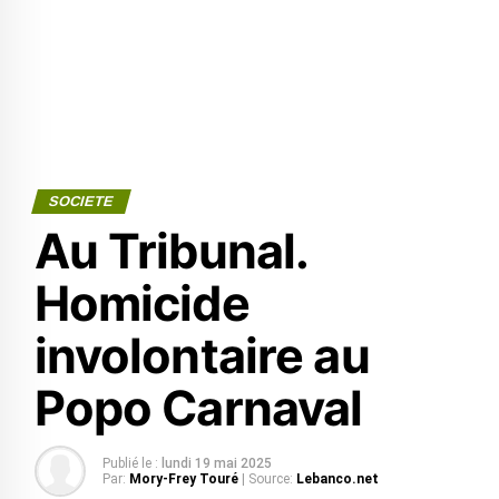
SOCIETE
Au Tribunal.
Homicide
involontaire au
Popo Carnaval
Publié le :
lundi 19 mai 2025
Par:
Mory-Frey Touré
| Source:
Lebanco.net