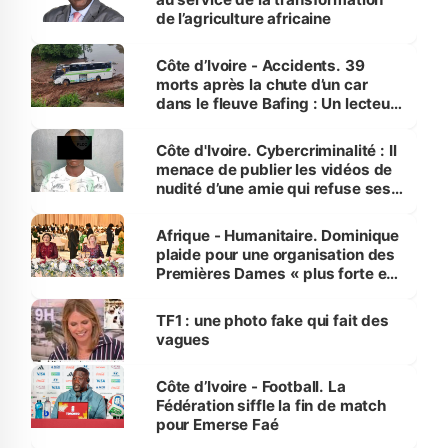
de l’agriculture africaine
Côte d’Ivoire - Accidents. 39
morts après la chute d’un car
dans le fleuve Bafing : Un lecteur
dénonce la légèreté du ministère
des Transports
Côte d'Ivoire. Cybercriminalité : Il
menace de publier les vidéos de
nudité d’une amie qui refuse ses
avances
Afrique - Humanitaire. Dominique
plaide pour une organisation des
Premières Dames « plus forte et
influente, dont l'impact s'affirme
sur la scène internationale »
TF1 : une photo fake qui fait des
vagues
Côte d’Ivoire - Football. La
Fédération siffle la fin de match
pour Emerse Faé