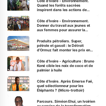
Côte d’Ivoire - Environnement.
Quand les forêts sacrées
inspirent dans les actions de
reboisement
Côte d’Ivoire - Environnement.
Donner du travail aux jeunes et
aux femmes pour assurer la
protection des espèces
menacées
Produits pétroliers. Super,
pétrole et gasoil : le Détroit
d’Ormuz fait monter les prix en
Côte d’Ivoire
Côte d’Ivoire - Agriculture : Bruno
Koné cible les noix de coco et de
palmier à huile
Côte d’Ivoire. Après Emerse Faé,
quel sélectionneur pour les
Éléphants ? (Micro-trottoir)
Parcours. Siméon Ehui, un Ivoirien
au service de la transformation