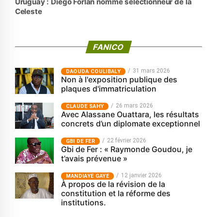
Uruguay : Diego Forlán nommé sélectionneur de la
Celeste
FANICO
31 mars 2026
‎DAOUDA COULIBALY
Non à l'exposition publique des
plaques d'immatriculation
26 mars 2026
CLAUDE SAHY
Avec Alassane Ouattara, les résultats
concrets d’un diplomate exceptionnel
22 février 2026
GBI DE FER
Gbi de Fer : « Raymonde Goudou, je
t’avais prévenue »
12 janvier 2026
MANDIAYE GAYE
À propos de la révision de la
constitution et la réforme des
institutions.