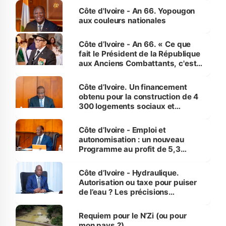
l'Etat de droit pour préserver les
Côte d'Ivoire - An 66. Yopougon
vies humaines »
aux couleurs nationales
Côte d’Ivoire - An 66. « Ce que
fait le Président de la République
aux Anciens Combattants, c'est
inédit » (Cne Yassoungo Koné ®)
Côte d’Ivoire. Un financement
obtenu pour la construction de 4
300 logements sociaux et
économiques à Abidjan, Bouaké
et Yamoussoukro
Côte d’Ivoire - Emploi et
autonomisation : un nouveau
Programme au profit de 5,3
millions de jeunes
Côte d’Ivoire - Hydraulique.
Autorisation ou taxe pour puiser
de l’eau ? Les précisions
d’Assahoré
Requiem pour le N’Zi (ou pour
mon pays ?)