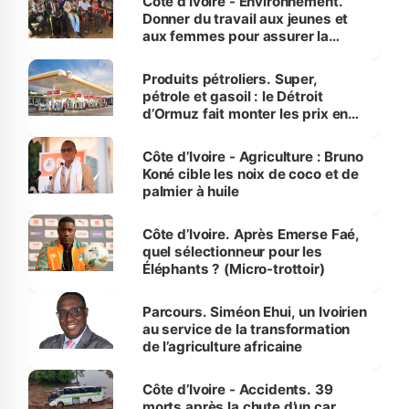
Côte d’Ivoire - Environnement.
Donner du travail aux jeunes et
aux femmes pour assurer la
protection des espèces
menacées
Produits pétroliers. Super,
pétrole et gasoil : le Détroit
d’Ormuz fait monter les prix en
Côte d’Ivoire
Côte d’Ivoire - Agriculture : Bruno
Koné cible les noix de coco et de
palmier à huile
Côte d’Ivoire. Après Emerse Faé,
quel sélectionneur pour les
Éléphants ? (Micro-trottoir)
Parcours. Siméon Ehui, un Ivoirien
au service de la transformation
de l’agriculture africaine
Côte d’Ivoire - Accidents. 39
morts après la chute d’un car