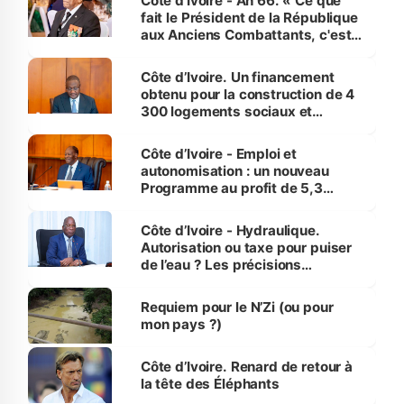
Côte d’Ivoire - An 66. « Ce que
fait le Président de la République
aux Anciens Combattants, c'est
inédit » (Cne Yassoungo Koné ®)
Côte d’Ivoire. Un financement
obtenu pour la construction de 4
300 logements sociaux et
économiques à Abidjan, Bouaké
et Yamoussoukro
Côte d’Ivoire - Emploi et
autonomisation : un nouveau
Programme au profit de 5,3
millions de jeunes
Côte d’Ivoire - Hydraulique.
Autorisation ou taxe pour puiser
de l’eau ? Les précisions
d’Assahoré
Requiem pour le N’Zi (ou pour
mon pays ?)
Côte d’Ivoire. Renard de retour à
la tête des Éléphants