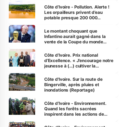
Côte d’Ivoire - Pollution. Alerte !
Les orpailleurs privent d’eau
potable presque 200 000
habitants autour d’Agboville
Le montant choquant que
Infantino aurait gagné dans la
vente de la Coupe du monde
révélé
Côte d’Ivoire. Prix national
d’Excellence. « J’encourage notre
jeunesse à (…) cultiver la
compétence et l’intégrité »
(Alassane Ouattara
Côte d'Ivoire. Sur la route de
Bingerville, après pluies et
inondations (Reportage)
Côte d’Ivoire - Environnement.
Quand les forêts sacrées
inspirent dans les actions de
reboisement