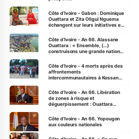
Côte d’Ivoire - Gabon : Dominique
Ouattara et Zita Oligui Nguema
échangent sur leurs initiatives en
faveur des femmes et des
enfants
Côte d’Ivoire - An 66. Alassane
Ouattara : « Ensemble, (…)
construisons une grande nation
pour nous-mêmes et pour les
générations futures »
Côte d’Ivoire - 4 morts après des
affrontements
intercommunautaires à Kossandji
(Alepé) - Notre correspondant au
milieu des sinistrés
Côte d’Ivoire - An 66. Libération
de zones à risque et
déguerpissement : Ouattara
assure du « strict respect de
l'Etat de droit pour préserver les
Côte d'Ivoire - An 66. Yopougon
vies humaines »
aux couleurs nationales