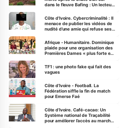
dans le fleuve Bafing : Un lecteur
dénonce la légèreté du ministère
des Transports
Côte d'Ivoire. Cybercriminalité : Il
menace de publier les vidéos de
nudité d’une amie qui refuse ses
avances
Afrique - Humanitaire. Dominique
plaide pour une organisation des
Premières Dames « plus forte et
influente, dont l'impact s'affirme
sur la scène internationale »
TF1 : une photo fake qui fait des
vagues
Côte d’Ivoire - Football. La
Fédération siffle la fin de match
pour Emerse Faé
Côte d’Ivoire. Café-cacao: Un
Système national de Traçabilité
pour améliorer l’accès au marché
international