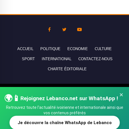
ACCUEIL
POLITIQUE
ECONOMIE
CULTURE
SPORT
INTERNATIONAL
CONTACTEZ-NOUS
CHARTE ÉDITORIALE
Copyright © 2010-2026 lebanco.net - Tous droits de reproduction
×
🌍📱
réservés - All rights reserved.
Rejoignez Lebanco.net sur WhatsApp !
Retrouvez toute l'actualité ivoirienne et internationale ainsi que
vos contenus préférés
Je découvre la chaîne WhatsApp de Lebanco