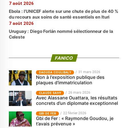
7 août 2026
Ebola : l’UNICEF alerte sur une chute de plus de 40 %
du recours aux soins de santé essentiels en Ituri
7 août 2026
Uruguay : Diego Forlán nommé sélectionneur de la
Celeste
FANICO
31 mars 2026
‎DAOUDA COULIBALY
Non à l'exposition publique des
plaques d'immatriculation
26 mars 2026
CLAUDE SAHY
Avec Alassane Ouattara, les résultats
concrets d’un diplomate exceptionnel
22 février 2026
GBI DE FER
Gbi de Fer : « Raymonde Goudou, je
t’avais prévenue »