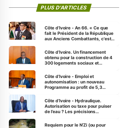
PLUS D'ARTICLES
Côte d’Ivoire - An 66. « Ce que
fait le Président de la République
aux Anciens Combattants, c'est
inédit » (Cne Yassoungo Koné ®)
Côte d’Ivoire. Un financement
obtenu pour la construction de 4
300 logements sociaux et
économiques à Abidjan, Bouaké
et Yamoussoukro
Côte d’Ivoire - Emploi et
autonomisation : un nouveau
Programme au profit de 5,3
millions de jeunes
Côte d’Ivoire - Hydraulique.
Autorisation ou taxe pour puiser
de l’eau ? Les précisions
d’Assahoré
Requiem pour le N’Zi (ou pour