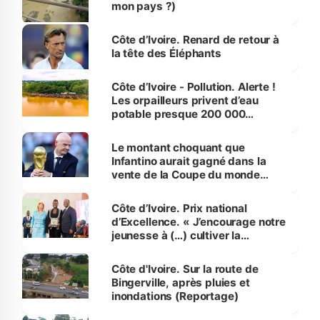
mon pays ?)
Côte d’Ivoire. Renard de retour à
la tête des Éléphants
Côte d’Ivoire - Pollution. Alerte !
Les orpailleurs privent d’eau
potable presque 200 000
habitants autour d’Agboville
Le montant choquant que
Infantino aurait gagné dans la
vente de la Coupe du monde
révélé
Côte d’Ivoire. Prix national
d’Excellence. « J’encourage notre
jeunesse à (…) cultiver la
compétence et l’intégrité »
(Alassane Ouattara
Côte d'Ivoire. Sur la route de
Bingerville, après pluies et
inondations (Reportage)