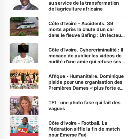
au service de la transformation
de l’agriculture africaine
Côte d’Ivoire - Accidents. 39
morts après la chute d’un car
dans le fleuve Bafing : Un lecteur
dénonce la légèreté du ministère
des Transports
Côte d'Ivoire. Cybercriminalité : Il
menace de publier les vidéos de
nudité d’une amie qui refuse ses
avances
Afrique - Humanitaire. Dominique
plaide pour une organisation des
Premières Dames « plus forte et
influente, dont l'impact s'affirme
sur la scène internationale »
TF1 : une photo fake qui fait des
vagues
Côte d’Ivoire - Football. La
Fédération siffle la fin de match
pour Emerse Faé