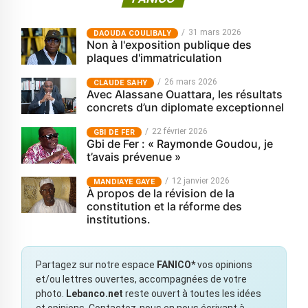
31 mars 2026
‎DAOUDA COULIBALY
Non à l'exposition publique des
plaques d'immatriculation
26 mars 2026
CLAUDE SAHY
Avec Alassane Ouattara, les résultats
concrets d’un diplomate exceptionnel
22 février 2026
GBI DE FER
Gbi de Fer : « Raymonde Goudou, je
t’avais prévenue »
12 janvier 2026
MANDIAYE GAYE
À propos de la révision de la
constitution et la réforme des
institutions.
Partagez sur notre espace
FANICO*
vos opinions
et/ou lettres ouvertes, accompagnées de votre
photo.
Lebanco.net
reste ouvert à toutes les idées
et opinions. Contactez-nous en nous écrivant à