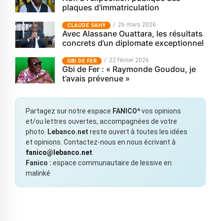
plaques d'immatriculation
26 mars 2026
CLAUDE SAHY
Avec Alassane Ouattara, les résultats
concrets d’un diplomate exceptionnel
22 février 2026
GBI DE FER
Gbi de Fer : « Raymonde Goudou, je
t’avais prévenue »
Partagez sur notre espace
FANICO*
vos opinions
et/ou lettres ouvertes, accompagnées de votre
photo.
Lebanco.net
reste ouvert à toutes les idées
et opinions. Contactez-nous en nous écrivant à
fanico@lebanco.net
.
Fanico :
espace communautaire de lessive en
malinké