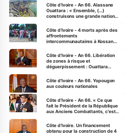
enfants
Côte d’Ivoire - An 66. Alassane
Ouattara : « Ensemble, (…)
construisons une grande nation
pour nous-mêmes et pour les
générations futures »
Côte d’Ivoire - 4 morts après des
affrontements
intercommunautaires à Kossandji
(Alepé) - Notre correspondant au
milieu des sinistrés
Côte d’Ivoire - An 66. Libération
de zones à risque et
déguerpissement : Ouattara
assure du « strict respect de
l'Etat de droit pour préserver les
Côte d'Ivoire - An 66. Yopougon
vies humaines »
aux couleurs nationales
Côte d’Ivoire - An 66. « Ce que
fait le Président de la République
aux Anciens Combattants, c'est
inédit » (Cne Yassoungo Koné ®)
Côte d’Ivoire. Un financement
obtenu pour la construction de 4