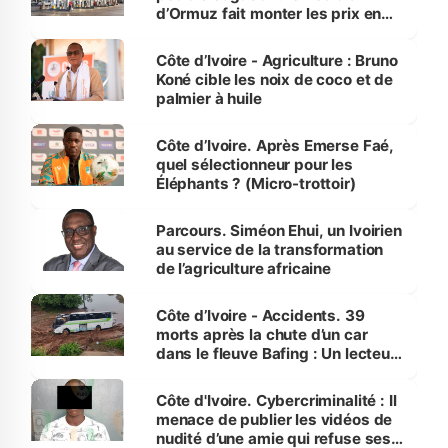
d’Ormuz fait monter les prix en
Côte d’Ivoire
Côte d’Ivoire - Agriculture : Bruno
Koné cible les noix de coco et de
palmier à huile
Côte d’Ivoire. Après Emerse Faé,
quel sélectionneur pour les
Éléphants ? (Micro-trottoir)
Parcours. Siméon Ehui, un Ivoirien
au service de la transformation
de l’agriculture africaine
Côte d’Ivoire - Accidents. 39
morts après la chute d’un car
dans le fleuve Bafing : Un lecteur
dénonce la légèreté du ministère
des Transports
Côte d'Ivoire. Cybercriminalité : Il
menace de publier les vidéos de
nudité d’une amie qui refuse ses