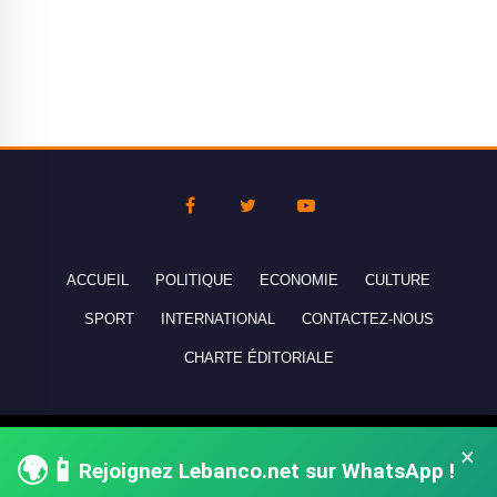
ACCUEIL
POLITIQUE
ECONOMIE
CULTURE
SPORT
INTERNATIONAL
CONTACTEZ-NOUS
CHARTE ÉDITORIALE
Copyright © 2010-2026 lebanco.net - Tous droits de reproduction
×
🌍📱
réservés - All rights reserved.
Rejoignez Lebanco.net sur WhatsApp !