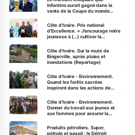
Infantino aurait gagné dans la
vente de la Coupe du monde
révélé
Côte d’Ivoire. Prix national
d’Excellence. « J’encourage notre
jeunesse à (…) cultiver la
compétence et l’intégrité »
(Alassane Ouattara
Côte d'Ivoire. Sur la route de
Bingerville, après pluies et
inondations (Reportage)
Côte d’Ivoire - Environnement.
Quand les forêts sacrées
inspirent dans les actions de
reboisement
Côte d’Ivoire - Environnement.
Donner du travail aux jeunes et
aux femmes pour assurer la
protection des espèces
menacées
Produits pétroliers. Super,
pétrole et gasoil : le Détroit