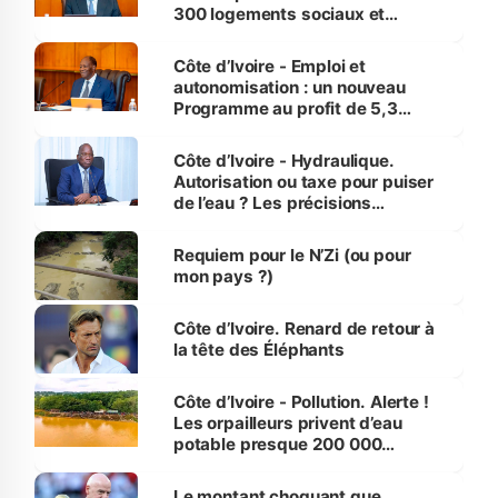
300 logements sociaux et
économiques à Abidjan, Bouaké
et Yamoussoukro
Côte d’Ivoire - Emploi et
autonomisation : un nouveau
Programme au profit de 5,3
millions de jeunes
Côte d’Ivoire - Hydraulique.
Autorisation ou taxe pour puiser
de l’eau ? Les précisions
d’Assahoré
Requiem pour le N’Zi (ou pour
mon pays ?)
Côte d’Ivoire. Renard de retour à
la tête des Éléphants
Côte d’Ivoire - Pollution. Alerte !
Les orpailleurs privent d’eau
potable presque 200 000
habitants autour d’Agboville
Le montant choquant que