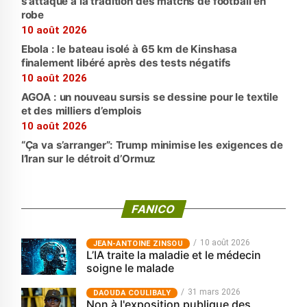
s'attaque à la tradition des matchs de football en
robe
10 août 2026
Ebola : le bateau isolé à 65 km de Kinshasa
finalement libéré après des tests négatifs
10 août 2026
AGOA : un nouveau sursis se dessine pour le textile
et des milliers d’emplois
10 août 2026
“Ça va s’arranger”: Trump minimise les exigences de
l’Iran sur le détroit d’Ormuz
FANICO
10 août 2026
JEAN-ANTOINE ZINSOU
L’IA traite la maladie et le médecin
soigne le malade
31 mars 2026
‎DAOUDA COULIBALY
Non à l'exposition publique des