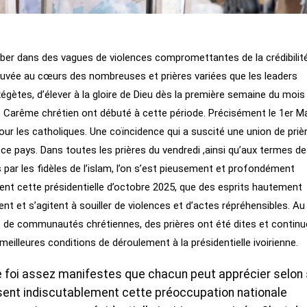
omber dans des vagues de violences compromettantes de la crédibilit
trouvée au cœurs des nombreuses et prières variées que les leaders
égètes, d’élever à la gloire de Dieu dès la première semaine du mois
 Carême chrétien ont débuté à cette période. Précisément le 1er M
r les catholiques. Une coïncidence qui a suscité une union de prièr
e pays. Dans toutes les prières du vendredi ,ainsi qu’aux termes de
s par les fidèles de l’islam, l’on s’est pieusement et profondément
ent cette présidentielle d’octobre 2025, que des esprits hautement
nt et s’agitent à souiller de violences et d’actes répréhensibles. Au
de communautés chrétiennes, des prières ont été dites et continu
 meilleures conditions de déroulement à la présidentielle ivoirienne.
e foi assez manifestes que chacun peut apprécier selon
uisent indiscutablement cette préoccupation nationale