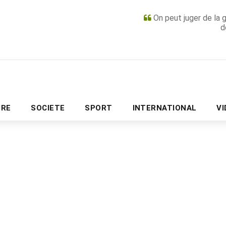
On peut juger de la 
d
PUBLICITÉ
URE
SOCIETE
SPORT
INTERNATIONAL
V