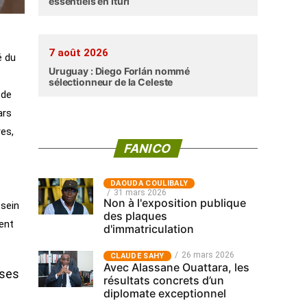
essentiels en Ituri
7 août 2026
é du
Uruguay : Diego Forlán nommé
sélectionneur de la Celeste
 de
ars
es,
FANICO
‎DAOUDA COULIBALY
31 mars 2026
Non à l'exposition publique
 sein
des plaques
ent
d'immatriculation
26 mars 2026
CLAUDE SAHY
Avec Alassane Ouattara, les
 ses
résultats concrets d’un
diplomate exceptionnel