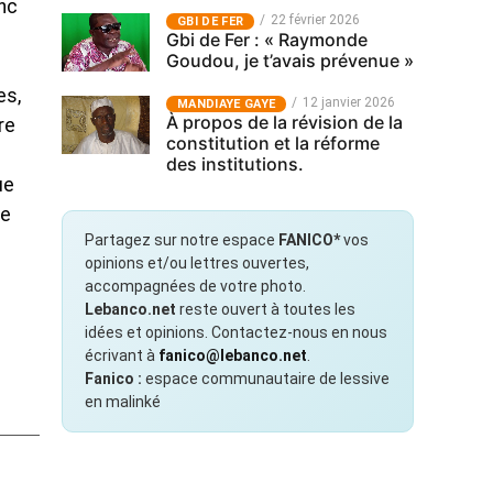
onc
22 février 2026
GBI DE FER
Gbi de Fer : « Raymonde
Goudou, je t’avais prévenue »
es,
12 janvier 2026
MANDIAYE GAYE
À propos de la révision de la
re
constitution et la réforme
des institutions.
ue
de
Partagez sur notre espace
FANICO*
vos
opinions et/ou lettres ouvertes,
accompagnées de votre photo.
Lebanco.net
reste ouvert à toutes les
idées et opinions. Contactez-nous en nous
écrivant à
fanico@lebanco.net
.
Fanico :
espace communautaire de lessive
en malinké