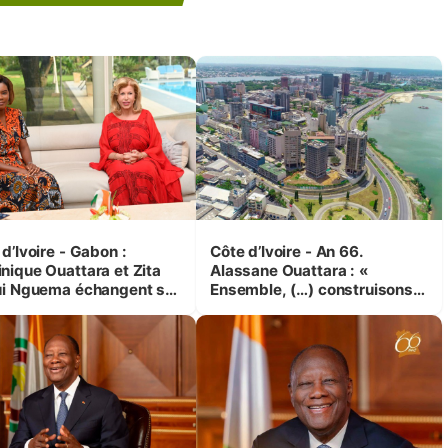
d’Ivoire - Gabon :
Côte d’Ivoire - An 66.
nique Ouattara et Zita
Alassane Ouattara : «
ui Nguema échangent sur
Ensemble, (…) construisons
 initiatives en faveur des
une grande nation pour nous-
es et des enfants
mêmes et pour les
générations futures »