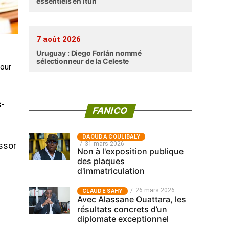
essentiels en Ituri
7 août 2026
Uruguay : Diego Forlán nommé
sélectionneur de la Celeste
pour
s-
FANICO
‎DAOUDA COULIBALY
31 mars 2026
essor
Non à l'exposition publique
des plaques
d'immatriculation
26 mars 2026
CLAUDE SAHY
Avec Alassane Ouattara, les
résultats concrets d’un
diplomate exceptionnel