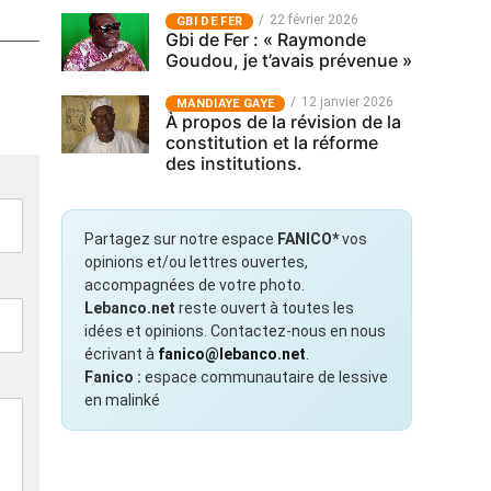
22 février 2026
GBI DE FER
Gbi de Fer : « Raymonde
Goudou, je t’avais prévenue »
12 janvier 2026
MANDIAYE GAYE
À propos de la révision de la
constitution et la réforme
des institutions.
Partagez sur notre espace
FANICO*
vos
opinions et/ou lettres ouvertes,
accompagnées de votre photo.
Lebanco.net
reste ouvert à toutes les
idées et opinions. Contactez-nous en nous
écrivant à
fanico@lebanco.net
.
Fanico :
espace communautaire de lessive
en malinké