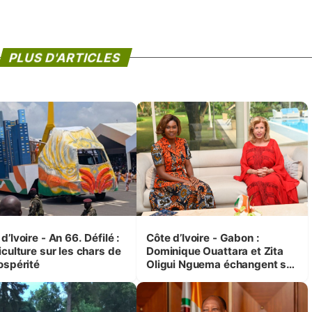
PLUS D'ARTICLES
d’Ivoire - An 66. Défilé :
Côte d’Ivoire - Gabon :
iculture sur les chars de
Dominique Ouattara et Zita
ospérité
Oligui Nguema échangent sur
leurs initiatives en faveur des
femmes et des enfants