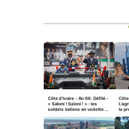
Côte d’Ivoire - An 66. Défilé -
Côte 
« Saloni ! Saloni ! » : les
L’agr
soldats indiens en vedette à
la pr
Yop’ City