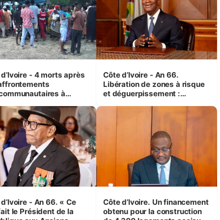
d’Ivoire - 4 morts après
Côte d’Ivoire - An 66.
affrontements
Libération de zones à risque
rcommunautaires à
et déguerpissement :
andji (Alepé) - Notre
Ouattara assure du « strict
espondant au milieu des
respect de l'Etat de droit pour
trés
préserver les vies humaines
»
d’Ivoire - An 66. « Ce
Côte d’Ivoire. Un financement
ait le Président de la
obtenu pour la construction