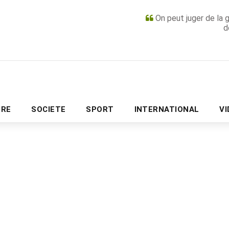
On peut juger de la 
d
PUBLICITÉ
URE
SOCIETE
SPORT
INTERNATIONAL
V