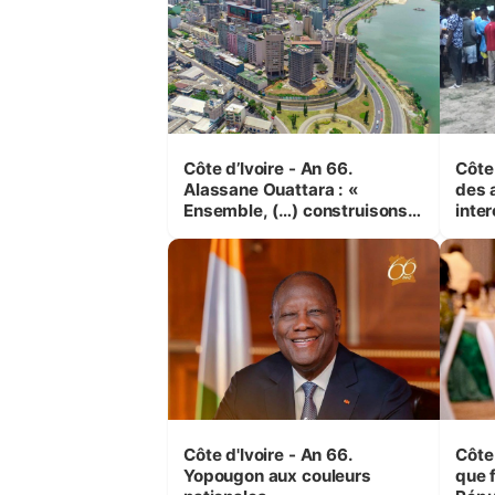
Côte d’Ivoire - An 66.
Côte 
Alassane Ouattara : «
des 
Ensemble, (…) construisons
inte
une grande nation pour nous-
Koss
mêmes et pour les
corr
générations futures »
sinis
Côte d'Ivoire - An 66.
Côte 
Yopougon aux couleurs
que f