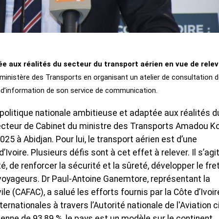
ée aux réalités du secteur du transport aérien en vue de relev
le ministère des Transports en organisant un atelier de consultation 
e d’information de son service de communication.
politique nationale ambitieuse et adaptée aux réalités d
recteur de Cabinet du ministre des Transports Amadou K
 2025 à Abidjan. Pour lui, le transport aérien est d’une
voire. Plusieurs défis sont à cet effet à relever. Il s’agi
 de renforcer la sécurité et la sûreté, développer le fre
voyageurs. Dr Paul-Antoine Ganemtore, représentant la
le (CAFAC), a salué les efforts fournis par la Côte d’Ivoir
nationales à travers l’Autorité nationale de l'Aviation ci
enne de 93,89 %, le pays est un modèle sur le continent