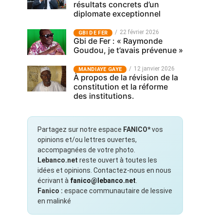
résultats concrets d’un
diplomate exceptionnel
22 février 2026
GBI DE FER
Gbi de Fer : « Raymonde
Goudou, je t’avais prévenue »
12 janvier 2026
MANDIAYE GAYE
À propos de la révision de la
constitution et la réforme
des institutions.
Partagez sur notre espace
FANICO*
vos
opinions et/ou lettres ouvertes,
accompagnées de votre photo.
Lebanco.net
reste ouvert à toutes les
idées et opinions. Contactez-nous en nous
écrivant à
fanico@lebanco.net
.
Fanico :
espace communautaire de lessive
en malinké