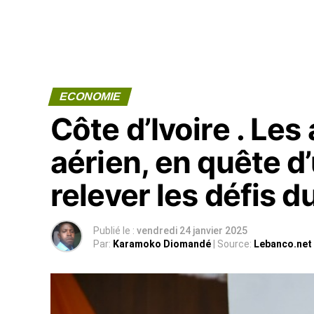
ECONOMIE
Côte d’Ivoire . Les
aérien, en quête d
relever les défis d
Publié le :
vendredi 24 janvier 2025
Par:
Karamoko Diomandé
| Source:
Lebanco.net