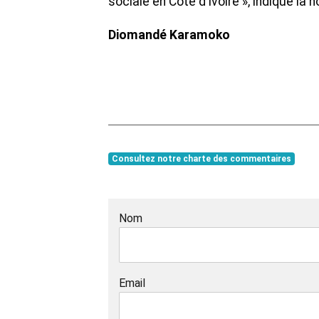
sociale en Côte d’Ivoire », indique la
Diomandé Karamoko
Consultez notre charte des commentaires
Nom
Email