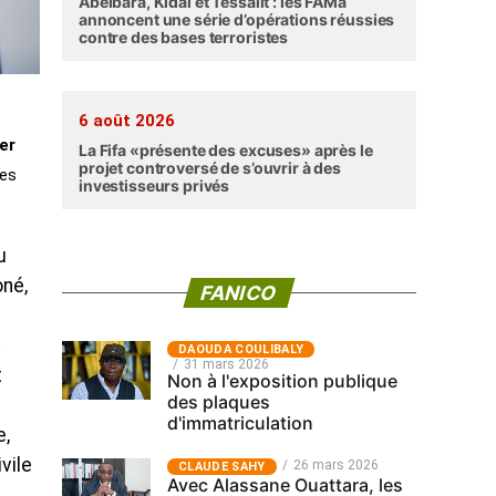
Abéibara, Kidal et Tessalit : les FAMa
annoncent une série d’opérations réussies
contre des bases terroristes
6 août 2026
er
La Fifa «présente des excuses» après le
projet controversé de s’ouvrir à des
des
investisseurs privés
u
oné,
FANICO
t
‎DAOUDA COULIBALY
31 mars 2026
t
Non à l'exposition publique
des plaques
d'immatriculation
e,
vile
26 mars 2026
CLAUDE SAHY
Avec Alassane Ouattara, les