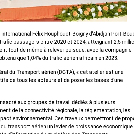
t international Félix Houphouët-Boigny d’Abidjan Port-Bou
rafic passagers entre 2020 et 2024, atteignant 2,5 milli
tent tout de même à relever puisque, avec la compagnie
a obtenu que 1,04% du trafic aérien africain en 2023.
ral du Transport aérien (DGTA), « cet atelier est une
ctifs de tous les acteurs et de poser les bases d’une
onsacré aux groupes de travail dédiés à plusieurs
nt de la connectivité régionale, la réglementation, les
impact environnemental. Ces travaux permettront de prop
re du transport aérien un levier de croissance économique