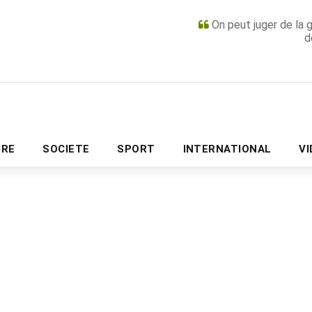
On peut juger de la 
d
PUBLICITÉ
URE
SOCIETE
SPORT
INTERNATIONAL
V