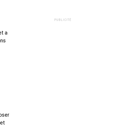
PUBLICITÉ
et a
ons
oser
 et