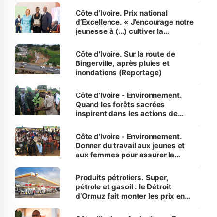
Côte d’Ivoire. Prix national
d’Excellence. « J’encourage notre
jeunesse à (…) cultiver la
compétence et l’intégrité »
(Alassane Ouattara
Côte d'Ivoire. Sur la route de
Bingerville, après pluies et
inondations (Reportage)
Côte d’Ivoire - Environnement.
Quand les forêts sacrées
inspirent dans les actions de
reboisement
Côte d’Ivoire - Environnement.
Donner du travail aux jeunes et
aux femmes pour assurer la
protection des espèces
menacées
Produits pétroliers. Super,
pétrole et gasoil : le Détroit
d’Ormuz fait monter les prix en
Côte d’Ivoire