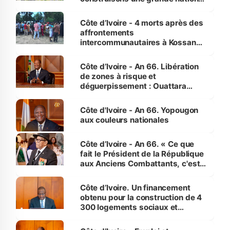
pour nous-mêmes et pour les
générations futures »
Côte d’Ivoire - 4 morts après des
affrontements
intercommunautaires à Kossandji
(Alepé) - Notre correspondant au
milieu des sinistrés
Côte d’Ivoire - An 66. Libération
de zones à risque et
déguerpissement : Ouattara
assure du « strict respect de
l'Etat de droit pour préserver les
Côte d'Ivoire - An 66. Yopougon
vies humaines »
aux couleurs nationales
Côte d’Ivoire - An 66. « Ce que
fait le Président de la République
aux Anciens Combattants, c'est
inédit » (Cne Yassoungo Koné ®)
Côte d’Ivoire. Un financement
obtenu pour la construction de 4
300 logements sociaux et
économiques à Abidjan, Bouaké
et Yamoussoukro