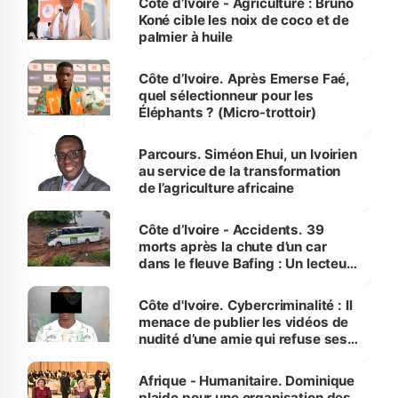
Côte d’Ivoire - Agriculture : Bruno
Koné cible les noix de coco et de
palmier à huile
Côte d’Ivoire. Après Emerse Faé,
quel sélectionneur pour les
Éléphants ? (Micro-trottoir)
Parcours. Siméon Ehui, un Ivoirien
au service de la transformation
de l’agriculture africaine
Côte d’Ivoire - Accidents. 39
morts après la chute d’un car
dans le fleuve Bafing : Un lecteur
dénonce la légèreté du ministère
des Transports
Côte d'Ivoire. Cybercriminalité : Il
menace de publier les vidéos de
nudité d’une amie qui refuse ses
avances
Afrique - Humanitaire. Dominique
plaide pour une organisation des