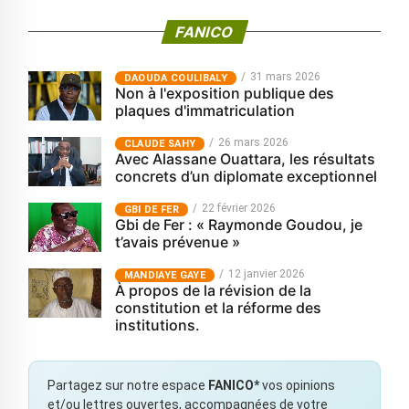
FANICO
31 mars 2026
‎DAOUDA COULIBALY
Non à l'exposition publique des
plaques d'immatriculation
26 mars 2026
CLAUDE SAHY
Avec Alassane Ouattara, les résultats
concrets d’un diplomate exceptionnel
22 février 2026
GBI DE FER
Gbi de Fer : « Raymonde Goudou, je
t’avais prévenue »
12 janvier 2026
MANDIAYE GAYE
À propos de la révision de la
constitution et la réforme des
institutions.
Partagez sur notre espace
FANICO*
vos opinions
et/ou lettres ouvertes, accompagnées de votre