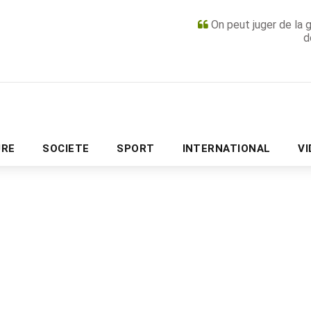
On peut juger de la 
d
PUBLICITÉ
URE
SOCIETE
SPORT
INTERNATIONAL
V