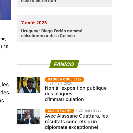
essentiels en Ituri
7 août 2026
Uruguay : Diego Forlán nommé
sélectionneur de la Celeste
nne,
et 10
FANICO
‎DAOUDA COULIBALY
31 mars 2026
 les
Non à l'exposition publique
 des
des plaques
d'immatriculation
ns
26 mars 2026
CLAUDE SAHY
Avec Alassane Ouattara, les
résultats concrets d’un
diplomate exceptionnel