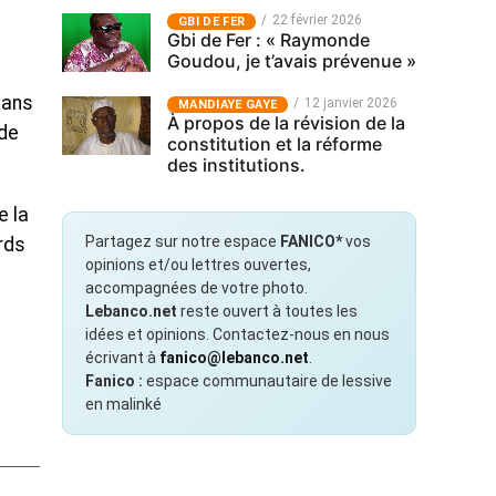
22 février 2026
GBI DE FER
Gbi de Fer : « Raymonde
Goudou, je t’avais prévenue »
dans
12 janvier 2026
MANDIAYE GAYE
À propos de la révision de la
 de
constitution et la réforme
des institutions.
e la
Partagez sur notre espace
FANICO*
vos
rds
opinions et/ou lettres ouvertes,
accompagnées de votre photo.
Lebanco.net
reste ouvert à toutes les
idées et opinions. Contactez-nous en nous
écrivant à
fanico@lebanco.net
.
Fanico :
espace communautaire de lessive
en malinké