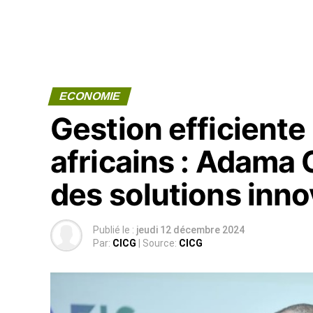
ECONOMIE
Gestion efficiente 
africains : Adama 
des solutions inn
Publié le :
jeudi 12 décembre 2024
Par:
CICG
| Source:
CICG