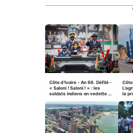
Côte d’Ivoire - An 66. Défilé -
Côte 
« Saloni ! Saloni ! » : les
L’agr
soldats indiens en vedette à
la pr
Yop’ City