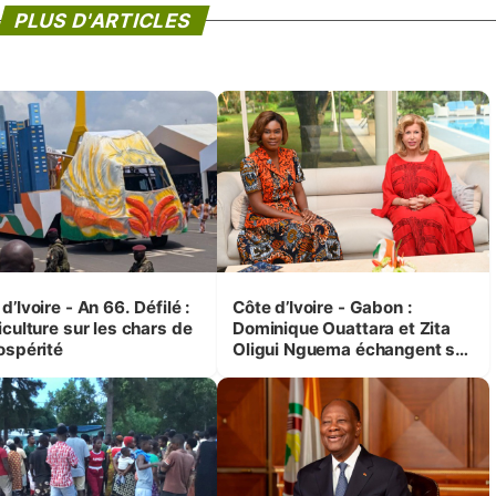
PLUS D'ARTICLES
d’Ivoire - An 66. Défilé :
Côte d’Ivoire - Gabon :
iculture sur les chars de
Dominique Ouattara et Zita
ospérité
Oligui Nguema échangent sur
leurs initiatives en faveur des
femmes et des enfants