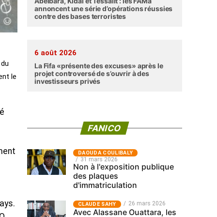
Abéibara, Kidal et Tessalit : les FAMa
annoncent une série d’opérations réussies
contre des bases terroristes
6 août 2026
 du
La Fifa «présente des excuses» après le
projet controversé de s’ouvrir à des
ent le
investisseurs privés
té
FANICO
ment
‎DAOUDA COULIBALY
31 mars 2026
Non à l'exposition publique
des plaques
d'immatriculation
ays.
26 mars 2026
CLAUDE SAHY
Avec Alassane Ouattara, les
O,