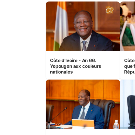
Côte d'Ivoire - An 66.
Côte 
Yopougon aux couleurs
que f
nationales
Répu
Comb
(Cne