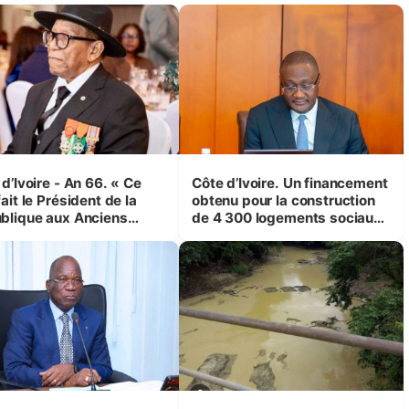
d’Ivoire - An 66. « Ce
Côte d’Ivoire. Un financement
ait le Président de la
obtenu pour la construction
blique aux Anciens
de 4 300 logements sociaux
attants, c'est inédit »
et économiques à Abidjan,
 Yassoungo Koné ®)
Bouaké et Yamoussoukro