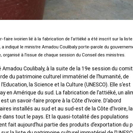
aire ivoirien lié à la fabrication de l’attiéké a été inscrit sur la liste
, a indiqué le ministre Amadou Coulibaly porte-parole du gouvernem
 organisé à l’issue de chaque session du Conseil des ministres.
sé Amadou Coulibaly, à la suite de la 19e session du comi
de du patrimoine culturel immatériel de l’humanité, de
l’Education, la Science et la Culture (UNESCO). Elle s’est
 en Amérique du sud. La fabrication de l’attiéké, un ali
est un savoir-faire propre à la Côte d’Ivoire. D’abord
res installés au sud et au sud-est de la Côte d’Ivoire, la
e dans tout le pays. Et la quasi-totalité des populations
t fait aujourd’hui partie des produits d’exportation du p
en sur la liste du patrimoine culturel immatériel de l’UNESC