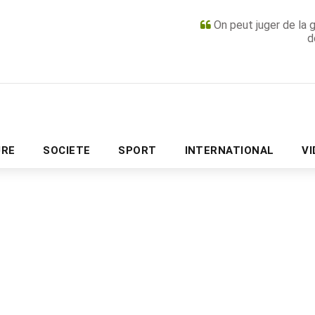
On peut juger de la 
d
PUBLICITÉ
URE
SOCIETE
SPORT
INTERNATIONAL
V