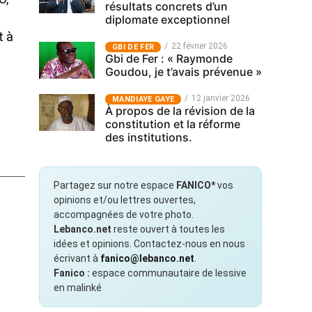
résultats concrets d’un
diplomate exceptionnel
t à
22 février 2026
GBI DE FER
Gbi de Fer : « Raymonde
Goudou, je t’avais prévenue »
12 janvier 2026
MANDIAYE GAYE
À propos de la révision de la
constitution et la réforme
des institutions.
Partagez sur notre espace
FANICO*
vos
opinions et/ou lettres ouvertes,
accompagnées de votre photo.
Lebanco.net
reste ouvert à toutes les
idées et opinions. Contactez-nous en nous
écrivant à
fanico@lebanco.net
.
Fanico :
espace communautaire de lessive
en malinké